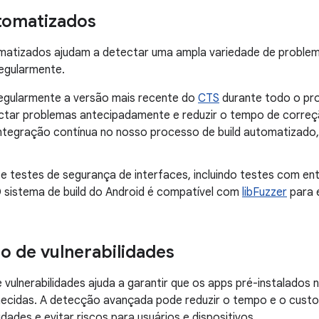
tomatizados
matizados ajudam a detectar uma ampla variedade de proble
regularmente.
egularmente a versão mais recente do
CTS
durante todo o pr
ctar problemas antecipadamente e reduzir o tempo de corre
integração contínua no nosso processo de build automatizado,
e testes de segurança de interfaces, incluindo testes com e
O sistema de build do Android é compatível com
libFuzzer
para e
ão de vulnerabilidades
e vulnerabilidades ajuda a garantir que os apps pré-instalados
ecidas. A detecção avançada pode reduzir o tempo e o custo 
idades e evitar riscos para usuários e dispositivos.