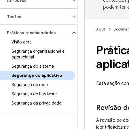
conteúdos p
Atributos
podem ter e
Testes
AOSP
Documen
Práticas recomendadas
Visão geral
Práti
Segurança organizacional e
operacional
aplica
Segurança do sistema
Segurança do aplicativo
Esta seção con
Segurança de rede
Segurança de hardware
Segurança da privacidade
Revisão d
A revisão de có
identificados 