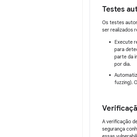
Testes au
Os testes auto
ser realizados 
Execute r
para dete
parte da 
por dia.
Automatiz
fuzzing). 
Verificaç
A verificação d
segurança conh
essas vulnerabil