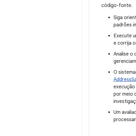
código-fonte.
Siga orien
padrões in
Execute u
e corrija 
Analise o
gerenciam
O sistema
AddressSa
execução 
por meio
investigaç
Um avaliad
processam