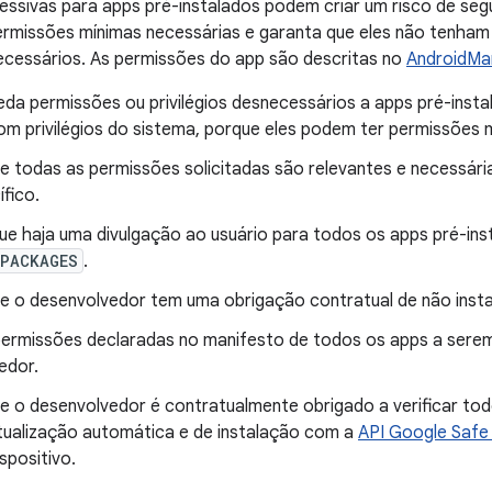
ssivas para apps pré-instalados podem criar um risco de segu
permissões mínimas necessárias e garanta que eles não tenha
necessários. As permissões do app são descritas no
AndroidMan
da permissões ou privilégios desnecessários a apps pré-insta
m privilégios do sistema, porque eles podem ter permissões m
se todas as permissões solicitadas são relevantes e necessári
fico.
ue haja uma divulgação ao usuário para todos os apps pré-in
_PACKAGES
.
 se o desenvolvedor tem uma obrigação contratual de não inst
 permissões declaradas no manifesto de todos os apps a serem
edor.
 se o desenvolvedor é contratualmente obrigado a verificar t
tualização automática e de instalação com a
API Google Safe
spositivo.