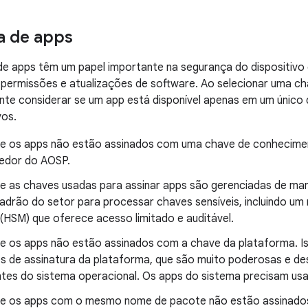
a de apps
de apps têm um papel importante na segurança do dispositivo
 permissões e atualizações de software. Ao selecionar uma ch
nte considerar se um app está disponível apenas em um único
vos.
 se os apps não estão assinados com uma chave de conhecime
edor do AOSP.
 se as chaves usadas para assinar apps são gerenciadas de ma
padrão do setor para processar chaves sensíveis, incluindo u
(HSM) que oferece acesso limitado e auditável.
 se os apps não estão assinados com a chave da plataforma. I
s de assinatura da plataforma, que são muito poderosas e de
es do sistema operacional. Os apps do sistema precisam usar
 se os apps com o mesmo nome de pacote não estão assinados