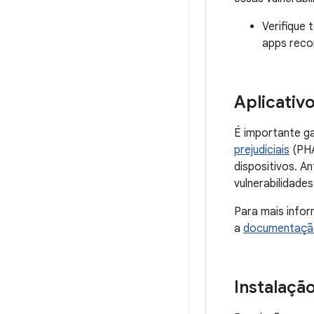
Verifique 
apps recon
Aplicativ
É importante ga
prejudiciais
(PHA
dispositivos. A
vulnerabilidades
Para mais info
a
documentação
Instalaçã