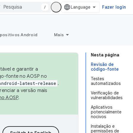
/
Fazer login
positivos Android
Mais
Nesta página
Revisão de
ável e garantir a
código-fonte
igo-fonte no AOSP no
Testes
android-latest-release
.
automatizados
renciar a versão mais
Verificação de
no AOSP
.
vulnerabilidades
Aplicativos
potencialmente
nocivos
Instalação e
permissões de