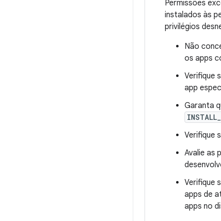
Permissões exce
instalados às 
privilégios des
Não conce
os apps co
Verifique 
app especí
Garanta q
INSTALL
Verifique
Avalie as
desenvolv
Verifique
apps de a
apps no di