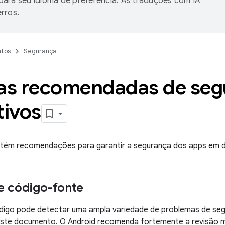
ara seu idioma de preferência. As traduções com IA
rros.
tos
Segurança
cas recomendadas de seg
tivos
tém recomendações para garantir a segurança dos apps em di
e código-fonte
digo pode detectar uma ampla variedade de problemas de segu
neste documento. O Android recomenda fortemente a revisão 