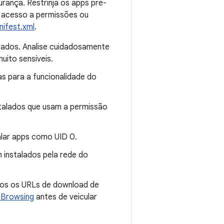
rança. Restrinja os apps pré-
m acesso a permissões ou
ifest.xml
.
lados. Analise cuidadosamente
uito sensíveis.
as para a funcionalidade do
stalados que usam a permissão
alar apps como UID 0.
 instalados pela rede do
odos os URLs de download de
 Browsing
antes de veicular