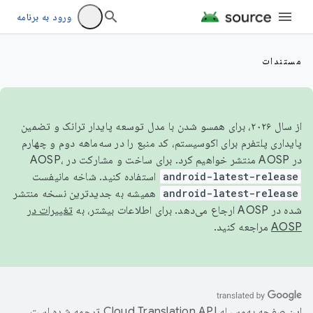
ورود به برنامه
مستندات
از سال ۲۰۲۶، برای همسو شدن با مدل توسعه پایدار ترانک و تضمین
پایداری پلتفرم برای اکوسیستم، کد منبع را در سه‌ماهه دوم و چهارم
در AOSP منتشر خواهیم کرد. برای ساخت و مشارکت در AOSP،
android-latest-release
استفاده کنید. شاخه مانیفست
android-latest-release
همیشه به جدیدترین نسخه منتشر
شده در AOSP ارجاع می‌دهد. برای اطلاعات بیشتر، به
تغییرات در
AOSP
مراجعه کنید.
این صفحه به‌وسیله
ترجمه شده است.