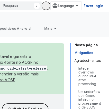
/
Fazer login
positivos Android
Mais
Nesta página
Mitigações
ável e garantir a
Agradecimentos
igo-fonte no AOSP no
android-latest-release
.
Integer
overflows
renciar a versão mais
during MP4
no AOSP
.
atom
processing
Um underflow
de número
inteiro no
processament
o de ESDS