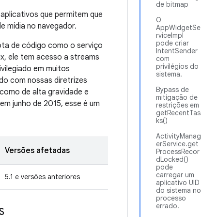
de bitmap
 aplicativos que permitem que
O
e mídia no navegador.
AppWidgetSe
rviceImpl
pode criar
ota de código como o serviço
IntentSender
ux, ele tem acesso a streams
com
privilégios do
ivilegiado em muitos
sistema.
do com nossas diretrizes
Bypass de
a como de alta gravidade e
mitigação de
 em junho de 2015, esse é um
restrições em
getRecentTas
ks()
ActivityManag
erService.get
Versões afetadas
ProcessRecor
dLocked()
pode
carregar um
5.1 e versões anteriores
aplicativo UID
do sistema no
processo
errado.
S