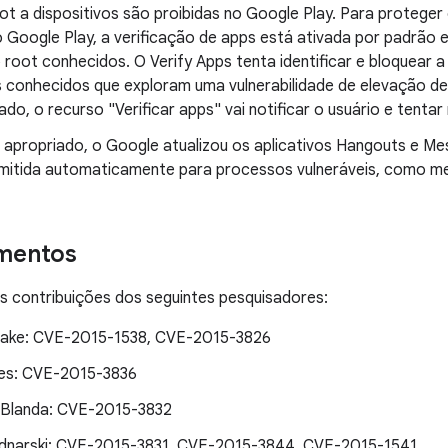
t a dispositivos são proibidas no Google Play. Para proteger
 Google Play, a verificação de apps está ativada por padrão e
root conhecidos. O Verify Apps tenta identificar e bloquear a 
 conhecidos que exploram uma vulnerabilidade de elevação de pr
lado, o recurso "Verificar apps" vai notificar o usuário e tent
apropriado, o Google atualizou os aplicativos Hangouts e Me
smitida automaticamente para processos vulneráveis, como me
mentos
 contribuições dos seguintes pesquisadores:
ake: CVE-2015-1538, CVE-2015-3826
es: CVE-2015-3836
 Blanda: CVE-2015-3832
dnarski: CVE-2015-3831, CVE-2015-3844, CVE-2015-1541