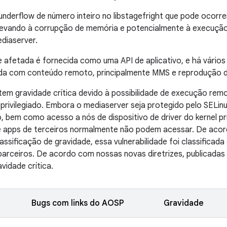
underflow de número inteiro no libstagefright que pode ocor
evando à corrupção de memória e potencialmente à execuçã
diaserver.
e afetada é fornecida como uma API de aplicativo, e há vários
ada com conteúdo remoto, principalmente MMS e reprodução d
em gravidade crítica devido à possibilidade de execução rem
privilegiado. Embora o mediaserver seja protegido pelo SELin
o, bem como acesso a nós de dispositivo de driver do kernel pr
ue apps de terceiros normalmente não podem acessar. De acor
lassificação de gravidade, essa vulnerabilidade foi classificad
arceiros. De acordo com nossas novas diretrizes, publicadas
vidade crítica.
Bugs com links do AOSP
Gravidade