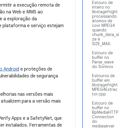
Estouro de
permitir a execução remota de
inteiro no
ação na Web e MMS ao
libstagefright
processando
e a exploração da
átomos de
de plataforma e serviço estejam
covr MPEG4
quando
chunk_data_si
ze é
SIZE_MAX.
Estouro de
buffer no
Parse_wave
do Sonivox
o Android
e proteções de
ulnerabilidades de segurança
Estouros de
buffer em
libstagefright
MPEG4Extrac
melhorias nas versões mais
tor.cpp
atualizem para a versão mais
Estouro de
buffer no
BpMediaHTTP
Connection
erify Apps e a SafetyNet, que
do
ser instalados. Ferramentas de
mediaserver