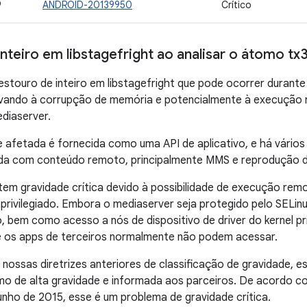
9
ANDROID-20139950
Crítico
inteiro em libstagefright ao analisar o átomo 
estouro de inteiro em libstagefright que pode ocorrer duran
vando à corrupção de memória e potencialmente à execução
diaserver.
e afetada é fornecida como uma API de aplicativo, e há vários
ada com conteúdo remoto, principalmente MMS e reprodução d
em gravidade crítica devido à possibilidade de execução rem
privilegiado. Embora o mediaserver seja protegido pelo SELin
o, bem como acesso a nós de dispositivo de driver do kernel pr
ue os apps de terceiros normalmente não podem acessar.
ossas diretrizes anteriores de classificação de gravidade, ess
mo de alta gravidade e informada aos parceiros. De acordo co
unho de 2015, esse é um problema de gravidade crítica.