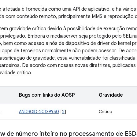
e afetada é fornecida como uma API de aplicativo, e há vários
ada com conteúdo remoto, principalmente MMS e reprodução d
em gravidade crítica devido à possibilidade de execução rem
privilegiado. Embora o mediaserver seja protegido pelo SELin
o, bem como acesso a nós de dispositivo de driver do kernel pr
ue apps de terceiros normalmente não podem acessar. De acor
lassificação de gravidade, essa vulnerabilidade foi classificad
arceiros. De acordo com nossas novas diretrizes, publicadas
vidade crítica.
Bugs com links do AOSP
Gravidade
8
ANDROID-20139950
[
2
]
Crítico
ow de número inteiro no processamento de ESD