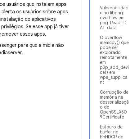
 os usuários que instalam apps
Vulnerabilidad
 alerta os usuários sobre apps
e no libpng:
overflow em
instalação de aplicativos
png_Read_ID
ivilégios. Se esse app já tiver
AT_data
ar remover esses apps.
O overflow
memcpy() que
ssenger para que a mídia não
pode ser
diaserver.
explorado
remotamente
em
p2p_add_devi
ce() em
wpa_supplica
nt
Corrupção de
memória na
desserializaçã
o de
OpenSSLX50
9Certificate
Estouro de
buffer no
BnHDCP do