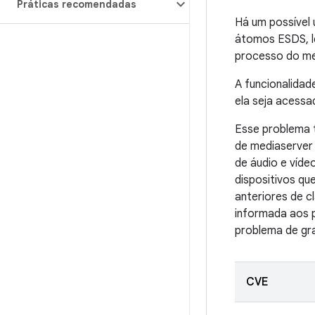
Práticas recomendadas
Há um possível 
átomos ESDS, l
processo do me
A funcionalidad
ela seja acess
Esse problema t
de mediaserver 
de áudio e víde
dispositivos q
anteriores de c
informada aos p
problema de gra
CVE