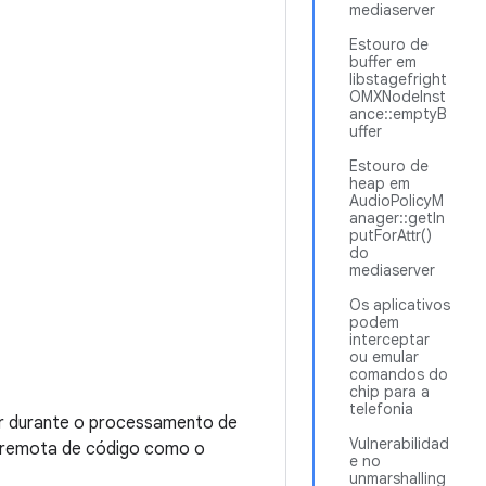
mediaserver
Estouro de
buffer em
libstagefright
OMXNodeInst
ance::emptyB
uffer
Estouro de
heap em
AudioPolicyM
anager::getIn
putForAttr()
do
mediaserver
Os aplicativos
podem
interceptar
ou emular
comandos do
chip para a
telefonia
rer durante o processamento de
Vulnerabilidad
 remota de código como o
e no
unmarshalling