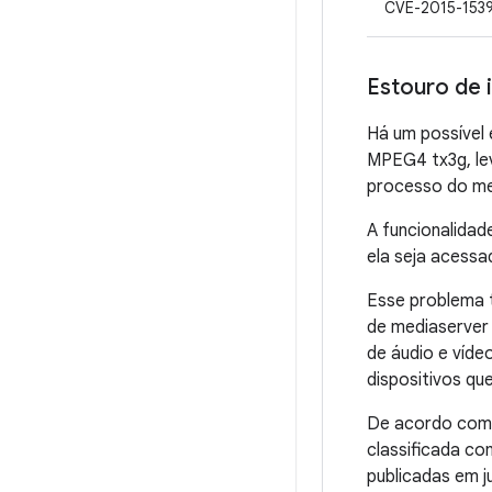
CVE-2015-153
Estouro de 
Há um possível 
MPEG4 tx3g, le
processo do me
A funcionalidad
ela seja acess
Esse problema t
de mediaserver 
de áudio e víde
dispositivos q
De acordo com n
classificada co
publicadas em j