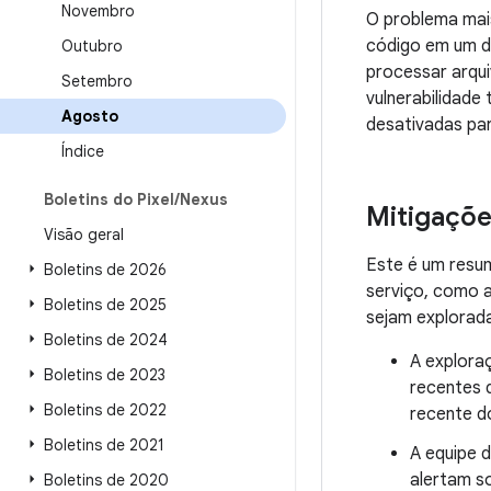
Novembro
O problema mais
código em um d
Outubro
processar arqui
Setembro
vulnerabilidade
Agosto
desativadas pa
Índice
Boletins do Pixel
/
Nexus
Mitigaçõ
Visão geral
Este é um resu
Boletins de 2026
serviço, como a
Boletins de 2025
sejam explorada
Boletins de 2024
A exploraç
Boletins de 2023
recentes 
Boletins de 2022
recente d
Boletins de 2021
A equipe 
alertam s
Boletins de 2020