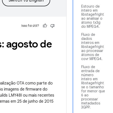
Estouro de
inteiro em
libstagefright
ao analisar o
átomo tx3g
Isso foi útil?
do MPEG4.
Fluxo de
dados
: agosto de
inteiros em
libstagefright
ao processar
átomos de
covr MPEG4.
Fluxo de
entrada de
número
inteiro em
ualização OTA como parte do
libstagefright
se o tamanho
As imagens de firmware do
for menor que
builds LMY48I ou mais recentes
6 ao
processar
lemas em 25 de junho de 2015
metadados
3GPP.