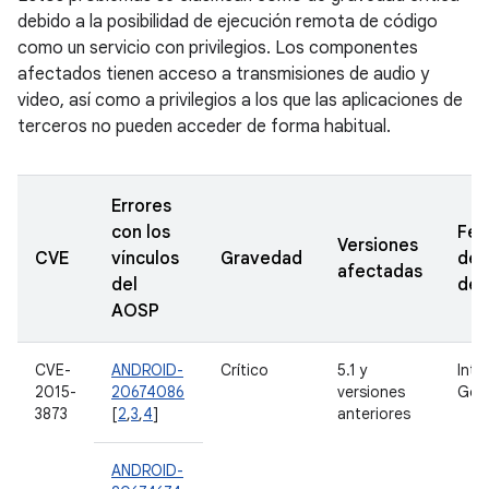
debido a la posibilidad de ejecución remota de código
como un servicio con privilegios. Los componentes
afectados tienen acceso a transmisiones de audio y
video, así como a privilegios a los que las aplicaciones de
terceros no pueden acceder de forma habitual.
Errores
con los
Fec
Versiones
CVE
vínculos
Gravedad
de
afectadas
del
den
AOSP
CVE-
ANDROID-
Crítico
5.1 y
Inte
2015-
20674086
versiones
Goo
3873
[
2
,
3
,
4
]
anteriores
ANDROID-