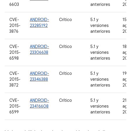
6603
anteriores
201
CVE-
ANDROID-
Crítico
5.1 y
15 d
2015-
23285192
versiones
ago
3876
anteriores
201
CVE-
ANDROID-
Crítico
5.1 y
18 d
2015-
23306638
versiones
ago
6598
anteriores
201
CVE-
ANDROID-
Crítico
5.1 y
19 d
2015-
23346388
versiones
ago
3872
anteriores
201
CVE-
ANDROID-
Crítico
5.1 y
21 d
2015-
23416608
versiones
ago
6599
anteriores
201