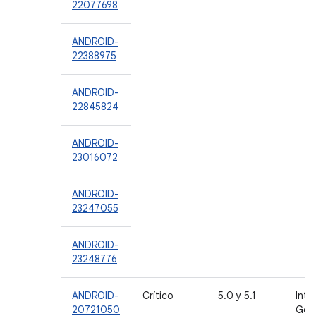
22077698
ANDROID-
22388975
ANDROID-
22845824
ANDROID-
23016072
ANDROID-
23247055
ANDROID-
23248776
ANDROID-
Crítico
5.0 y 5.1
Inte
20721050
Goo