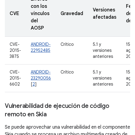
con los
Fec
Versiones
CVE
vínculos
Gravedad
de
afectadas
del
den
AOSP
CVE-
ANDROID-
Crítico
5.1 y
15 d
2015-
22952485
versiones
ago
3875
anteriores
201
CVE-
ANDROID-
Crítico
5.1 y
15 d
2015-
23290056
versiones
ago
6602
[
2
]
anteriores
201
Vulnerabilidad de ejecución de código
remoto en Skia
Se puede aprovechar una vulnerabilidad en el componente
Skia cuando se procesa un archivo multimedia creado de