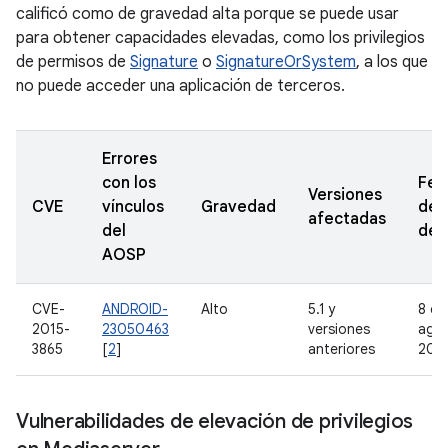
calificó como de gravedad alta porque se puede usar
para obtener capacidades elevadas, como los privilegios
de permisos de
Signature
o
SignatureOrSystem
, a los que
no puede acceder una aplicación de terceros.
Errores
con los
Fec
Versiones
CVE
vínculos
Gravedad
de
afectadas
del
den
AOSP
CVE-
ANDROID-
Alto
5.1 y
8 de
2015-
23050463
versiones
ago
3865
[
2
]
anteriores
201
Vulnerabilidades de elevación de privilegios