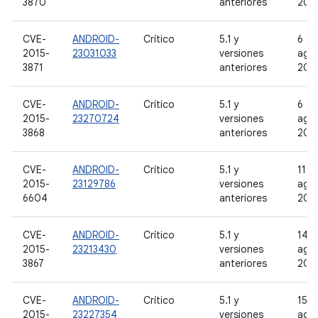
3870
anteriores
201
CVE-
ANDROID-
Crítico
5.1 y
6 de
2015-
23031033
versiones
ago
3871
anteriores
201
CVE-
ANDROID-
Crítico
5.1 y
6 de
2015-
23270724
versiones
ago
3868
anteriores
201
CVE-
ANDROID-
Crítico
5.1 y
11 d
2015-
23129786
versiones
ago
6604
anteriores
201
CVE-
ANDROID-
Crítico
5.1 y
14 d
2015-
23213430
versiones
ago
3867
anteriores
201
CVE-
ANDROID-
Crítico
5.1 y
15 d
2015-
23227354
versiones
ago