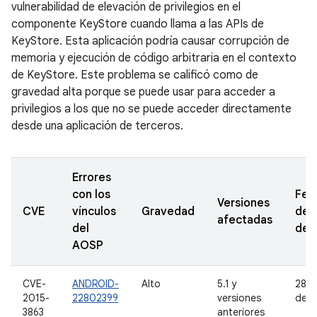
vulnerabilidad de elevación de privilegios en el
componente KeyStore cuando llama a las APIs de
KeyStore. Esta aplicación podría causar corrupción de
memoria y ejecución de código arbitraria en el contexto
de KeyStore. Este problema se calificó como de
gravedad alta porque se puede usar para acceder a
privilegios a los que no se puede acceder directamente
desde una aplicación de terceros.
Errores
con los
Fec
Versiones
CVE
vínculos
Gravedad
de
afectadas
del
den
AOSP
CVE-
ANDROID-
Alto
5.1 y
28 de
2015-
22802399
versiones
de 2
3863
anteriores