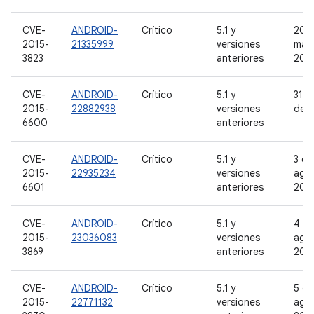
CVE-
ANDROID-
Crítico
5.1 y
20 
2015-
21335999
versiones
may
3823
anteriores
201
CVE-
ANDROID-
Crítico
5.1 y
31 d
2015-
22882938
versiones
de 
6600
anteriores
CVE-
ANDROID-
Crítico
5.1 y
3 de
2015-
22935234
versiones
ago
6601
anteriores
201
CVE-
ANDROID-
Crítico
5.1 y
4 d
2015-
23036083
versiones
ago
3869
anteriores
201
CVE-
ANDROID-
Crítico
5.1 y
5 de
2015-
22771132
versiones
ago