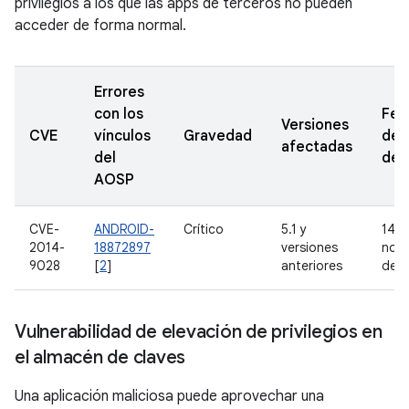
privilegios a los que las apps de terceros no pueden
acceder de forma normal.
Errores
con los
Fec
Versiones
CVE
vínculos
Gravedad
de
afectadas
del
den
AOSP
CVE-
ANDROID-
Crítico
5.1 y
14 d
2014-
18872897
versiones
nov
9028
[
2
]
anteriores
de 
Vulnerabilidad de elevación de privilegios en
el almacén de claves
Una aplicación maliciosa puede aprovechar una