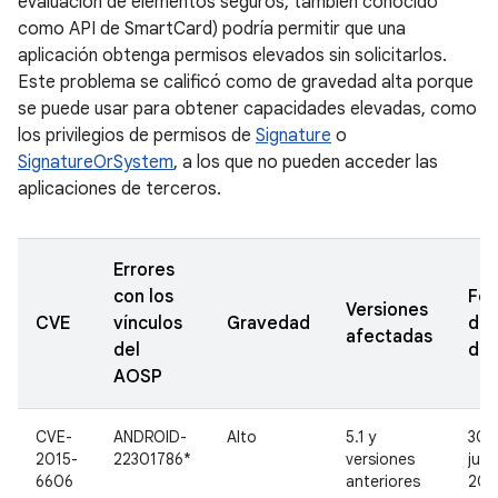
evaluación de elementos seguros, también conocido
como API de SmartCard) podría permitir que una
aplicación obtenga permisos elevados sin solicitarlos.
Este problema se calificó como de gravedad alta porque
se puede usar para obtener capacidades elevadas, como
los privilegios de permisos de
Signature
o
SignatureOrSystem
, a los que no pueden acceder las
aplicaciones de terceros.
Errores
con los
Fe
Versiones
CVE
vínculos
Gravedad
de
afectadas
del
den
AOSP
CVE-
ANDROID-
Alto
5.1 y
30 
2015-
22301786*
versiones
juni
6606
anteriores
201