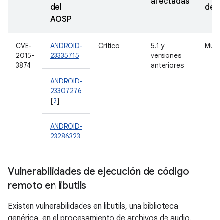
afectadas
del
den
AOSP
CVE-
ANDROID-
Crítico
5.1 y
Múlt
2015-
23335715
versiones
3874
anteriores
ANDROID-
23307276
[
2
]
ANDROID-
23286323
Vulnerabilidades de ejecución de código
remoto en libutils
Existen vulnerabilidades en libutils, una biblioteca
genérica, en el procesamiento de archivos de audio.