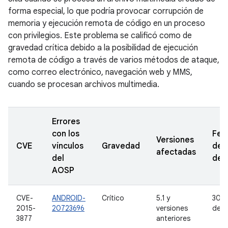
forma especial, lo que podría provocar corrupción de
memoria y ejecución remota de código en un proceso
con privilegios. Este problema se calificó como de
gravedad crítica debido a la posibilidad de ejecución
remota de código a través de varios métodos de ataque,
como correo electrónico, navegación web y MMS,
cuando se procesan archivos multimedia.
Errores
con los
Fec
Versiones
CVE
vínculos
Gravedad
de
afectadas
del
den
AOSP
CVE-
ANDROID-
Crítico
5.1 y
30 d
2015-
20723696
versiones
de 2
3877
anteriores