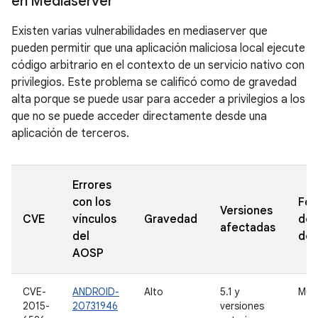
en Mediaserver
Existen varias vulnerabilidades en mediaserver que
pueden permitir que una aplicación maliciosa local ejecute
código arbitrario en el contexto de un servicio nativo con
privilegios. Este problema se calificó como de gravedad
alta porque se puede usar para acceder a privilegios a los
que no se puede acceder directamente desde una
aplicación de terceros.
Errores
con los
Fec
Versiones
CVE
vínculos
Gravedad
de
afectadas
del
den
AOSP
CVE-
ANDROID-
Alto
5.1 y
Múlt
2015-
20731946
versiones