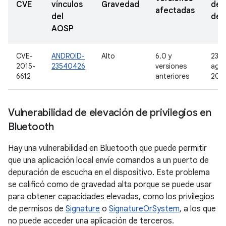
CVE
vínculos
Gravedad
de
afectadas
del
den
AOSP
CVE-
ANDROID-
Alto
6.0 y
23 d
2015-
23540426
versiones
ago
6612
anteriores
201
Vulnerabilidad de elevación de privilegios en
Bluetooth
Hay una vulnerabilidad en Bluetooth que puede permitir
que una aplicación local envíe comandos a un puerto de
depuración de escucha en el dispositivo. Este problema
se calificó como de gravedad alta porque se puede usar
para obtener capacidades elevadas, como los privilegios
de permisos de
Signature
o
SignatureOrSystem
, a los que
no puede acceder una aplicación de terceros.