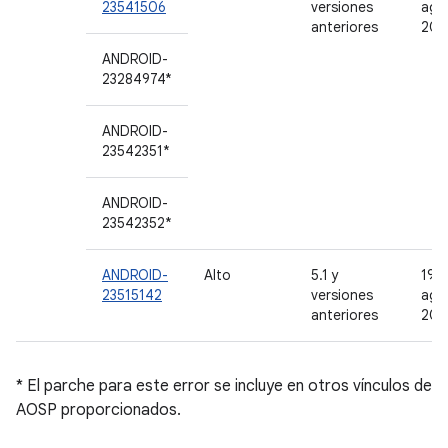
23541506
versiones
ago
anteriores
201
ANDROID-
23284974*
ANDROID-
23542351*
ANDROID-
23542352*
ANDROID-
Alto
5.1 y
19 
23515142
versiones
ago
anteriores
201
* El parche para este error se incluye en otros vínculos de
AOSP proporcionados.