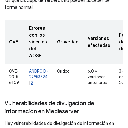
los que las apps de terceros no pueden acceder de
forma normal.
Errores
con los
Fec
Versiones
CVE
vínculos
Gravedad
de
afectadas
del
den
AOSP
CVE-
ANDROID-
Crítico
6.0 y
3 de
2015-
22953624
versiones
agos
6609
[
2
]
anteriores
201
Vulnerabilidades de divulgación de
información en Mediaserver
Hay vulnerabilidades de divulgación de información en