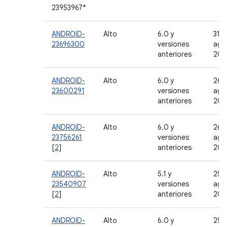
23953967*
ANDROID-
Alto
6.0 y
31 
23696300
versiones
ago
anteriores
201
ANDROID-
Alto
6.0 y
26 
23600291
versiones
ago
anteriores
201
ANDROID-
Alto
6.0 y
26 
23756261
versiones
ago
[
2
]
anteriores
201
ANDROID-
Alto
5.1 y
25 
23540907
versiones
ago
[
2
]
anteriores
201
ANDROID-
Alto
6.0 y
25 