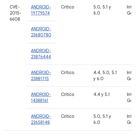
CVE-
ANDROID-
Crítico
5.0, 5.1 y
Inte
2015-
19779574
6.0
Goo
6608
ANDROID-
23680780
ANDROID-
23876444
ANDROID-
Crítico
4.4, 5.0, 5.1
Inte
23881715
y 6.0
Goo
ANDROID-
Crítico
4.4 y 5.1
Inte
14388161
Goo
ANDROID-
Crítico
5.0, 5.1 y
Inte
23658148
6.0
Goo