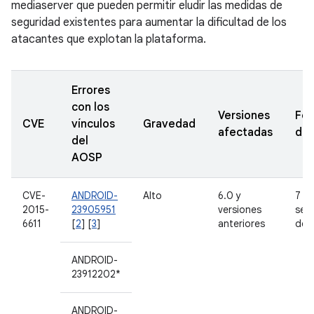
mediaserver que pueden permitir eludir las medidas de
seguridad existentes para aumentar la dificultad de los
atacantes que explotan la plataforma.
Errores
con los
Versiones
Fec
CVE
vínculos
Gravedad
afectadas
den
del
AOSP
CVE-
ANDROID-
Alto
6.0 y
7 d
2015-
23905951
versiones
sep
6611
[
2
] [
3
]
anteriores
de 
ANDROID-
23912202*
ANDROID-