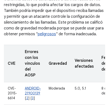
restringidas, lo que podría afectar los cargos de datos.
También podría impedir que el dispositivo reciba llamadas
y permitir que un atacante controle la configuración de
silenciamiento de las llamadas. Este problema se calificó
como de gravedad moderada porque se puede usar para
obtener permisos "
peligrosos
" de forma inadecuada.
Errores
con los
Fec
Versiones
CVE
vínculos
Gravedad
de
afectadas
del
den
AOSP
CVE-
ANDROID-
Moderada
5.0, 5.1
8 de
2015-
21900139
de 2
6614
[
2
] [
3
]