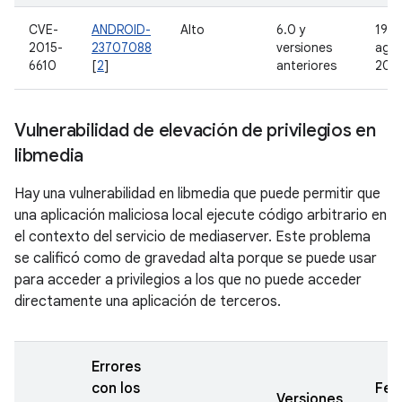
CVE-
ANDROID-
Alto
6.0 y
19 d
2015-
23707088
versiones
ago
6610
[
2
]
anteriores
201
Vulnerabilidad de elevación de privilegios en
libmedia
Hay una vulnerabilidad en libmedia que puede permitir que
una aplicación maliciosa local ejecute código arbitrario en
el contexto del servicio de mediaserver. Este problema
se calificó como de gravedad alta porque se puede usar
para acceder a privilegios a los que no puede acceder
directamente una aplicación de terceros.
Errores
con los
Fec
Versiones