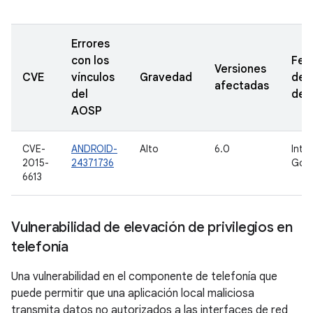
Errores
con los
Fec
Versiones
CVE
vínculos
Gravedad
de
afectadas
del
den
AOSP
CVE-
ANDROID-
Alto
6.0
Inte
2015-
24371736
Goo
6613
Vulnerabilidad de elevación de privilegios en
telefonía
Una vulnerabilidad en el componente de telefonía que
puede permitir que una aplicación local maliciosa
transmita datos no autorizados a las interfaces de red