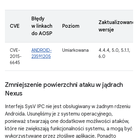
Błędy
Zaktualizowane
CVE
w linkach
Poziom
wersje
do AOSP
CVE-
ANDROID-
Umiarkowana
4.4.4, 5.0, 5.1.1,
2015-
23591205
6.0
6645
Zmniejszenie powierzchni ataku w jądrach
Nexus
Interfejs SysV IPC nie jest obsługiwany w żadnym rdzeniu
Androida. Usunęliśmy je z systemu operacyjnego,
ponieważ stwarzają one dodatkowe możliwości ataków,
które nie zwiększają funkcjonalności systemu, a mogą być
wykorzystywane przez złośliwe aplikacje. Ponadto