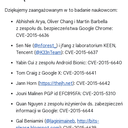
Dziękujemy zaangażowanym w to badanie naukowcom:
Abhishek Arya, Oliver Chang i Martin Barbella
z zespołu ds. bezpieczeństwa Google Chrome:
CVE-2015-6636
Sen Nie (
@nforest_
) i jfang z laboratorium KEEN,
Tencent (
@K33nTeam
): CVE-2015-6637
Yabin Cui z zespołu Android Bionic: CVE-2015-6640
Tom Craig z Google X: CVE-2015-6641
Jann Horn (
https://thejh.net
): CVE-2015-6642
Jouni Malinen PGP id EFC895FA: CVE-2015-5310
Quan Nguyen z zespołu inżynierów ds. zabezpieczeń
informacji w Google: CVE-2015-6644
Gal Beniamini (
@laginimaineb
,
http://bits-