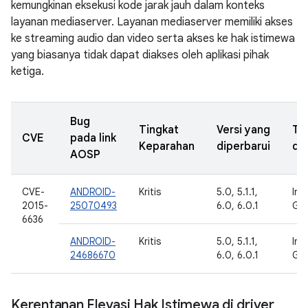
kemungkinan eksekusi kode jarak jauh dalam konteks
layanan mediaserver. Layanan mediaserver memiliki akses
ke streaming audio dan video serta akses ke hak istimewa
yang biasanya tidak dapat diakses oleh aplikasi pihak
ketiga.
Bug
Tingkat
Versi yang
Ta
CVE
pada link
Keparahan
diperbarui
di
AOSP
CVE-
ANDROID-
Kritis
5.0, 5.1.1,
Int
2015-
25070493
6.0, 6.0.1
Go
6636
ANDROID-
Kritis
5.0, 5.1.1,
Int
24686670
6.0, 6.0.1
Go
Kerentanan Elevasi Hak Istimewa di driver