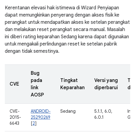
Kerentanan elevasi hak istimewa di Wizard Penyiapan
dapat memungkinkan penyerang dengan akses fisik ke
perangkat untuk mendapatkan akses ke setelan perangkat
dan melakukan reset perangkat secara manual. Masalah
ini diberi rating keparahan Sedang karena dapat digunakan
untuk mengakali perlindungan reset ke setelan pabrik
dengan tidak semestinya.
Bug
pada
Tingkat
Versi yang
Ta
CVE
link
Keparahan
diperbarui
dil
AOSP
CVE-
ANDROID-
Sedang
5.1.1, 6.0,
Inte
2015-
25290269
6.0.1
Goo
6643
[
2
]