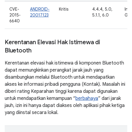
CVE-
ANDROID-
Kritis
4.4.4, 5.0,
Inte
2015-
20017123
5.1.1, 6.0
Goo
6640
Kerentanan Elevasi Hak Istimewa di
Bluetooth
Kerentanan elevasi hak istimewa di komponen Bluetooth
dapat memungkinkan perangkat jarak jauh yang
disambungkan melalui Bluetooth untuk mendapatkan
akses ke informasi pribadi pengguna (Kontak). Masalah ini
diberi rating Keparahan tinggi karena dapat digunakan
untuk mendapatkan kemampuan “
berbahaya
” dari jarak
jauh, izin ini hanya dapat diakses oleh aplikasi pihak ketiga
yang diinstal secara lokal.