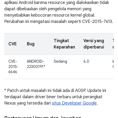
aplikasi Android karena resource yang dialokasikan tidak
dapat dibebaskan oleh pengelola memori yang
menyebabkan kebocoran resource kernel global.
Perubahan ini mengatasi masalah seperti CVE-2015-7613.
Tingkat
Versi yang
Ta
CVE
Bug
Keparahan
diperbarui
di
CVE-
ANDROID-
Sedang
6.0
Int
2015-
22300191*
Go
6646
* Patch untuk masalah ini tidak ada di AOSP. Update ini
terdapat dalam driver biner terbaru untuk perangkat
Nexus yang tersedia dari
situs Developer Google
.