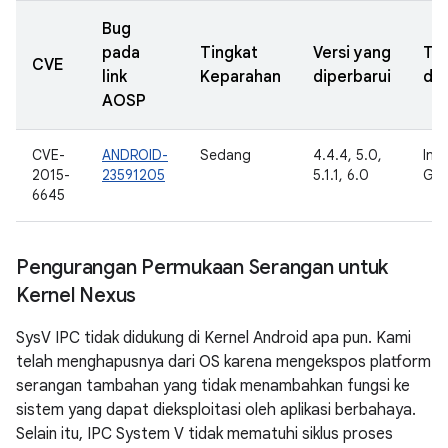
Bug
pada
Tingkat
Versi yang
Ta
CVE
link
Keparahan
diperbarui
dil
AOSP
CVE-
ANDROID-
Sedang
4.4.4, 5.0,
Inte
2015-
23591205
5.1.1, 6.0
Goo
6645
Pengurangan Permukaan Serangan untuk
Kernel Nexus
SysV IPC tidak didukung di Kernel Android apa pun. Kami
telah menghapusnya dari OS karena mengekspos platform
serangan tambahan yang tidak menambahkan fungsi ke
sistem yang dapat dieksploitasi oleh aplikasi berbahaya.
Selain itu, IPC System V tidak mematuhi siklus proses