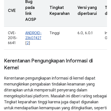
Bug
pada
Tingkat
Versi yang
Ta
CVE
link
Keparahan
diperbarui
dil
AOSP
CVE-
ANDROID-
Tinggi
6.0, 6.0.1
Inte
2015-
23607427
Goo
6641
[
2
]
Kerentanan Pengungkapan Informasi di
Kernel
Kerentanan pengungkapan informasi di kernel dapat
memungkinkan pengabaian tindakan keamanan yang
diterapkan untuk mempersulit penyerang dalam
mengeksploitasi platform. Masalah ini diberi rating sebagai
Tingkat keparahan tinggi karena juga dapat digunakan
untuk mendapatkan kemampuan yang ditingkatkan, seperti