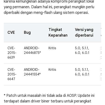
karena kemungkinan adanya kompromi perangkat lokal
yang permanen. Dalam hal ini, perangkat mungkin perlu
diperbaiki dengan meng-flash ulang sistem operasi.
Tingkat
Versi yang
Ta
CVE
Bug
Keparahan
diperbarui
di
CVE-
ANDROID-
Kritis
5.0, 5.1.1,
23
2015-
24446875*
6.0, 6.0.1
Se
6639
20
CVE-
ANDROID-
Kritis
5.0, 5.1.1,
27
2015-
24441554*
6.0, 6.0.1
Se
6647
20
* Patch untuk masalah ini tidak ada di AOSP. Update ini
terdapat dalam driver biner terbaru untuk perangkat