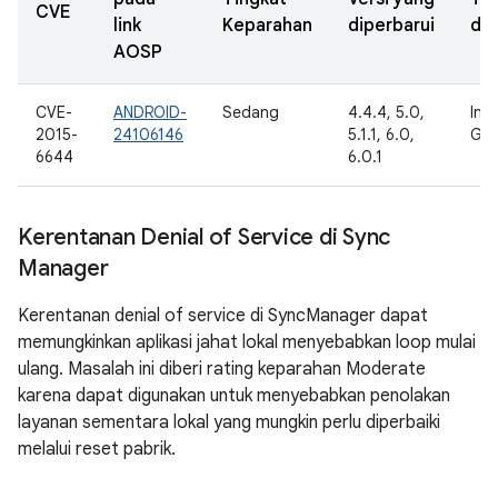
CVE
link
Keparahan
diperbarui
dil
AOSP
CVE-
ANDROID-
Sedang
4.4.4, 5.0,
Inte
2015-
24106146
5.1.1, 6.0,
Goo
6644
6.0.1
Kerentanan Denial of Service di Sync
Manager
Kerentanan denial of service di SyncManager dapat
memungkinkan aplikasi jahat lokal menyebabkan loop mulai
ulang. Masalah ini diberi rating keparahan Moderate
karena dapat digunakan untuk menyebabkan penolakan
layanan sementara lokal yang mungkin perlu diperbaiki
melalui reset pabrik.