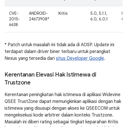
CVE-
ANDROID-
Kritis
5.0, 5.1.1,
Int
2015-
24673908*
6.0, 6.0.1
Go
6638
* Patch untuk masalah ini tidak ada di AOSP. Update ini
terdapat dalam driver biner terbaru untuk perangkat
Nexus yang tersedia dari
situs Developer Google
.
Kerentanan Elevasi Hak Istimewa di
Trustzone
Kerentanan peningkatan hak istimewa di aplikasi Widevine
QSEE TrustZone dapat memungkinkan aplikasi dengan hak
istimewa yang disusupi dengan akses ke QSEECOM untuk
mengeksekusi kode arbitrer dalam konteks Trustzone.
Masalah ini diberi rating sebagai tingkat keparahan Kritis