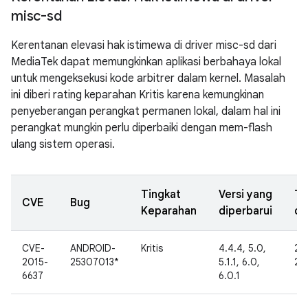
misc-sd
Kerentanan elevasi hak istimewa di driver misc-sd dari
MediaTek dapat memungkinkan aplikasi berbahaya lokal
untuk mengeksekusi kode arbitrer dalam kernel. Masalah
ini diberi rating keparahan Kritis karena kemungkinan
penyeberangan perangkat permanen lokal, dalam hal ini
perangkat mungkin perlu diperbaiki dengan mem-flash
ulang sistem operasi.
Tingkat
Versi yang
Ta
CVE
Bug
Keparahan
diperbarui
di
CVE-
ANDROID-
Kritis
4.4.4, 5.0,
26
2015-
25307013*
5.1.1, 6.0,
20
6637
6.0.1