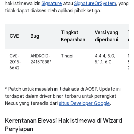
hak istimewa izin
Signature
atau
SignatureOrSystem
, yang
tidak dapat diakses oleh aplikasi pihak ketiga.
Tingkat
Versi yang
Ta
CVE
Bug
Keparahan
diperbarui
di
CVE-
ANDROID-
Tinggi
4.4.4, 5.0,
12
2015-
24157888*
5.1.1, 6.0
Se
6642
20
* Patch untuk masalah ini tidak ada di AOSP. Update ini
terdapat dalam driver biner terbaru untuk perangkat
Nexus yang tersedia dari
situs Developer Google
.
Kerentanan Elevasi Hak Istimewa di Wizard
Penyiapan