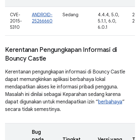
CVE-
ANDROID-
Sedang
4.4.4, 5.0,
25 
2015-
25266660
5.1.1, 6.0,
201
5310
6.0.1
Kerentanan Pengungkapan Informasi di
Bouncy Castle
Kerentanan pengungkapan informasi di Bouncy Castle
dapat memungkinkan aplikasi berbahaya lokal
mendapatkan akses ke informasi pribadi pengguna.
Masalah ini dinilai sebagai Keparahan sedang karena
dapat digunakan untuk mendapatkan izin “
berbahaya
”
secara tidak semestinya.
Bug
pada
Tingkat
Versi yang
Ta