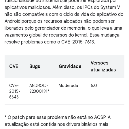
funcionalidade ao sistema que pode ser explorada por
aplicativos maliciosos. Além disso, os IPCs do System V
não são compatíveis com o ciclo de vida do aplicativo do
Android porque os recursos alocados não podem ser
liberados pelo gerenciador de memória, o que leva a uma
vazamento global de recursos do kernel. Essa mudança
resolve problemas como o CVE-2015-7613.
Versões
D
CVE
Bugs
Gravidade
atualizadas
d
CVE-
ANDROID-
Moderada
6.0
In
2015-
22300191*
G
6646
* O patch para esse problema não está no AOSP. A
atualização está contida nos drivers binários mais