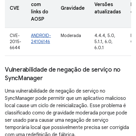
com
Versões
Da
CVE
Gravidade
links do
atualizadas
de
AOSP
CVE-
ANDROID-
Moderada
4.4.4, 5.0,
In
2015-
24106146
5.1.1, 6.0,
Go
6644
6.0.1
Vulnerabilidade de negação de serviço no
Sync
Manager
Uma vulnerabilidade de negação de serviço no
SyncManager pode permitir que um aplicativo malicioso
local cause um ciclo de reinicialização. Esse problema é
classificado como de gravidade moderada porque pode
ser usado para causar uma negação de serviço
temporária local que possivelmente precisa ser corrigida
com uma redefinição de fábrica.