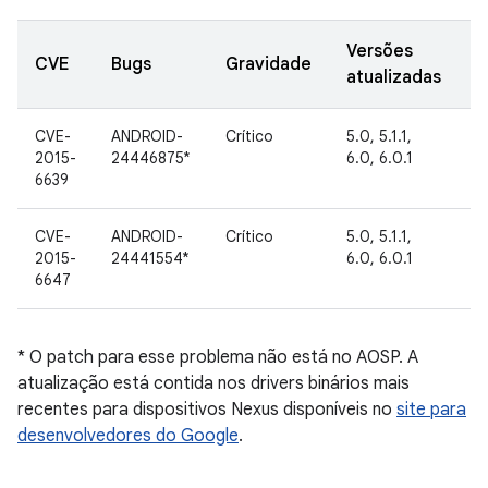
Versões
D
CVE
Bugs
Gravidade
atualizadas
d
CVE-
ANDROID-
Crítico
5.0, 5.1.1,
2
2015-
24446875*
6.0, 6.0.1
s
6639
d
CVE-
ANDROID-
Crítico
5.0, 5.1.1,
2
2015-
24441554*
6.0, 6.0.1
s
6647
d
* O patch para esse problema não está no AOSP. A
atualização está contida nos drivers binários mais
recentes para dispositivos Nexus disponíveis no
site para
desenvolvedores do Google
.