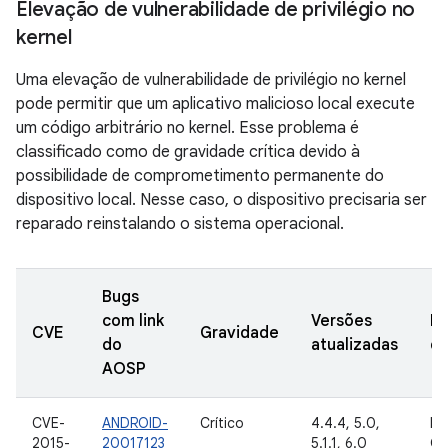
Elevação de vulnerabilidade de privilégio no
kernel
Uma elevação de vulnerabilidade de privilégio no kernel
pode permitir que um aplicativo malicioso local execute
um código arbitrário no kernel. Esse problema é
classificado como de gravidade crítica devido à
possibilidade de comprometimento permanente do
dispositivo local. Nesse caso, o dispositivo precisaria ser
reparado reinstalando o sistema operacional.
Bugs
com link
Versões
Da
CVE
Gravidade
do
atualizadas
de
AOSP
CVE-
ANDROID-
Crítico
4.4.4, 5.0,
In
2015-
20017123
5.1.1, 6.0
Go