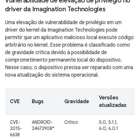
Vulnerabilidade de elevação de privilégio no
driver da Imagination Technologies
Uma elevação de vulnerabilidade de privilégio em um
driver do kernel da Imagination Technologies pode
permitir que um aplicativo malicioso local execute código
arbitrário no kernel. Esse problema é classificado como
de gravidade crítica devido à possibilidade de
comprometimento permanente local do dispositivo.
Nesse caso, o dispositivo precisa ser reparado com uma
nova atualização do sistema operacional.
Versões
D
CVE
Bugs
Gravidade
atualizadas
d
CVE-
ANDROID-
Crítico
5.0, 5.1.1,
I
2015-
24673908*
6.0, 6.0.1
G
6638