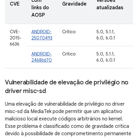
com
Versões
D
CVE
Gravidade
links do
atualizadas
d
AOSP
CVE-
ANDROID-
Crítico
5.0, 5.1.1,
In
2015-
25070493
6.0, 6.0.1
G
6636
ANDROID-
Crítico
5.0, 5.1.1,
In
24686670
6.0, 6.0.1
G
Vulnerabilidade de elevação de privilégio no
driver misc-sd
Uma elevação de vulnerabilidade de privilégio no driver
misc-sd da MediaTek pode permitir que um aplicativo
malicioso local execute códigos arbitrários no kernel.
Esse problema é classificado como de gravidade crítica
devido à possibilidade de comprometimento permanente