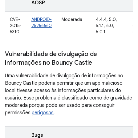
AOSP
CVE-
ANDROID-
Moderada
4.4.4, 5.0,
25
2015-
25266660
5.1.1, 6.0,
ou
5310
6.0.1
de
Vulnerabilidade de divulgação de
informações no Bouncy Castle
Uma vulnerabilidade de divulgação de informações no
Bouncy Castle poderia permitir que um app malicioso
local tivesse acesso às informações particulares do
usuário. Esse problema é classificado como de gravidade
moderada porque pode ser usado para conseguir
permissões
perigosas
.
Bugs