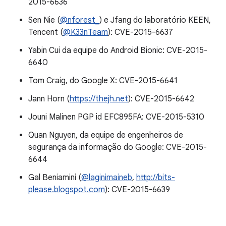
2015-6636
Sen Nie (
@nforest_
) e Jfang do laboratório KEEN,
Tencent (
@K33nTeam
): CVE-2015-6637
Yabin Cui da equipe do Android Bionic: CVE-2015-
6640
Tom Craig, do Google X: CVE-2015-6641
Jann Horn (
https://thejh.net
): CVE-2015-6642
Jouni Malinen PGP id EFC895FA: CVE-2015-5310
Quan Nguyen, da equipe de engenheiros de
segurança da informação do Google: CVE-2015-
6644
Gal Beniamini (
@laginimaineb
,
http://bits-
please.blogspot.com
): CVE-2015-6639