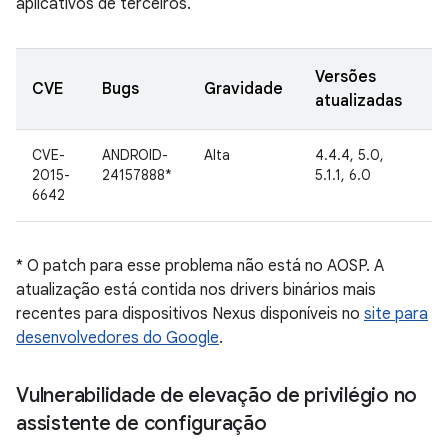
aplicativos de terceiros.
Versões
D
CVE
Bugs
Gravidade
atualizadas
d
CVE-
ANDROID-
Alta
4.4.4, 5.0,
12
2015-
24157888*
5.1.1, 6.0
s
6642
d
* O patch para esse problema não está no AOSP. A
atualização está contida nos drivers binários mais
recentes para dispositivos Nexus disponíveis no
site para
desenvolvedores do Google
.
Vulnerabilidade de elevação de privilégio no
assistente de configuração