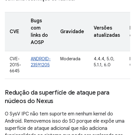
Bugs
com
Versões
Da
CVE
Gravidade
links do
atualizadas
de
AOSP
CVE-
ANDROID-
Moderada
4.4.4, 5.0,
In
2015-
23591205
5.1.1, 6.0
Go
6645
Redução da superfície de ataque para
núcleos do Nexus
O SysV IPC não tem suporte em nenhum kernel do
Android. Removemos isso do SO porque ele expõe uma
superfície de ataque adicional que não adiciona