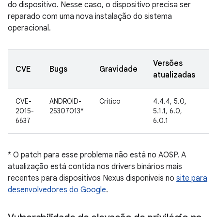
do dispositivo. Nesse caso, o dispositivo precisa ser
reparado com uma nova instalação do sistema
operacional.
Versões
D
CVE
Bugs
Gravidade
atualizadas
d
CVE-
ANDROID-
Crítico
4.4.4, 5.0,
2
2015-
25307013*
5.1.1, 6.0,
o
6637
6.0.1
d
* O patch para esse problema não está no AOSP. A
atualização está contida nos drivers binários mais
recentes para dispositivos Nexus disponíveis no
site para
desenvolvedores do Google
.