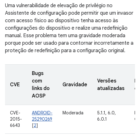
Uma vulnerabilidade de elevação de privilégio no
Assistente de configuração pode permitir que um invasor
com acesso físico ao dispositivo tenha acesso às
configurações do dispositivo e realize uma redefinição
manual. Esse problema tem uma gravidade moderada
porque pode ser usado para contornar incorretamente a
proteção de redefinição para a configuração original.
Bugs
com
Versões
Da
CVE
Gravidade
links do
atualizadas
de
AOSP
CVE-
ANDROID-
Moderada
5.1.1, 6.0,
In
2015-
25290269
6.0.1
Go
6643
[
2
]