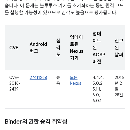
습니다. 이 문제는 블루투스 기기를 초기화하는 동안 원격 코드
를 실행할 가능성이 있으므로 심각도 높음으로 평가됩니다.
업데
업데이
심
이트
신고
Android
트된
CVE
각
된
된
버그
Nexus
도
AOSP
날짜
기기
버전
CVE-
27411268
높
모든
4.4.4,
2016
2016-
음
Nexus
5.0.2,
년 2
2439
5.1.1,
월
6.0,
28일
6.0.1
Binder의 권한 승격 취약성