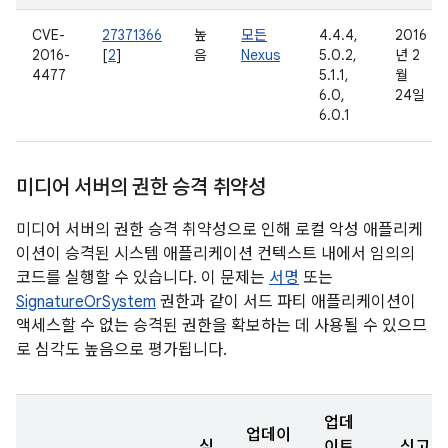
CVE-
27371366
높
모든
4.4.4,
2016
2016-
[
2
]
음
Nexus
5.0.2,
년 2
4477
5.1.1,
월
6.0,
24일
6.0.1
미디어 서버의 권한 승격 취약성
미디어 서버의 권한 승격 취약성으로 인해 로컬 악성 애플리케
이션이 승격된 시스템 애플리케이션 컨텍스트 내에서 임의의
코드를 실행할 수 있습니다. 이 문제는
서명
또는
SignatureOrSystem
권한과 같이 서드 파티 애플리케이션이
액세스할 수 없는 승격된 권한을 확보하는 데 사용될 수 있으므
로 심각도 높음으로 평가됩니다.
업데
업데이
심
이트
신고