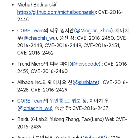
Michał Bednarski(
https://github.com/michalbednarski
): CVE-2016-
2440
C0RE Team
의 쩌우 밍지안(
@Mingjian_Zhou
), 치아치
우(
@chiachih_wu
), 쑹산 장: CVE-2016-2450, CVE-
2016-2448, CVE-2016-2449, CVE-2016-2451,
CVE-2016-2452
Trend Micro의 피터 파이(
@heisecode
) : CVE-2016-
2459, CVE-2016-2460
Alibaba Inc.의 웨이차오 선(
@sunblate
) : CVE-2016-
2428, CVE-2016-2429
C0RE Team
의
위안퉁 로
,
뤼보 장
, 치아치 우
(
@chiachih_wu
), 쑹산 장: CVE-2016-2437
Baidu X-Lab의 Yulong Zhang, Tao(Lenx) Wei: CVE-
2016-2439