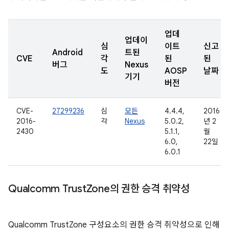
업데
업데이
심
이트
신고
Android
트된
CVE
각
된
된
버그
Nexus
도
AOSP
날짜
기기
버전
CVE-
27299236
심
모든
4.4.4,
2016
2016-
각
Nexus
5.0.2,
년 2
2430
5.1.1,
월
6.0,
22일
6.0.1
Qualcomm Trust
Zone의 권한 승격 취약성
Qualcomm TrustZone 구성요소의 권한 승격 취약성으로 인해