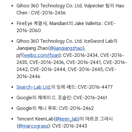
Qihoo 360 Technology Co. Ltd. Vulpecker 팀의 Hao
Chen : CVE-2016-2456
FireEye 계열사, Mandiant의 Jake Valletta : CVE-
2016-2060
Qihoo 360 Technology Co. Ltd. IceSword Lab의
Jianqiang Zhao(
@jianqiangzhao
),
pjf(
weibo.com/jfpan
): CVE-2016-2434, CVE-2016-
2435, CVE-2016-2436, CVE-2016-2441, CVE-2016-
2442, CVE-2016-2444, CVE-2016-2445, CVE-
2016-2446
Search-Lab Ltd.
의 임레 래드: CVE-2016-4477
Google의 제레미 C. 조슬린: CVE-2016-2461
Google의 케니 루트: CVE-2016-2462
Tencent KeenLab(
@keen_lab
)의 마르코 그라시
(
@marcograss
): CVE-2016-2443