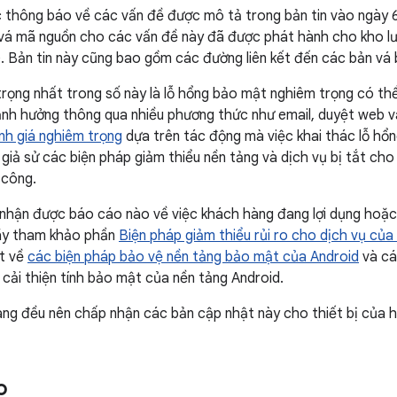
 thông báo về các vấn đề được mô tả trong bản tin vào ngày 
vá mã nguồn cho các vấn đề này đã được phát hành cho kho lư
. Bản tin này cũng bao gồm các đường liên kết đến các bản vá
rọng nhất trong số này là lỗ hổng bảo mật nghiêm trọng có th
ị ảnh hưởng thông qua nhiều phương thức như email, duyệt web 
h giá nghiêm trọng
dựa trên tác động mà việc khai thác lỗ hổn
, giả sử các biện pháp giảm thiểu nền tảng và dịch vụ bị tắt ch
 công.
 nhận được báo cáo nào về việc khách hàng đang lợi dụng hoặ
ãy tham khảo phần
Biện pháp giảm thiểu rủi ro cho dịch vụ củ
ết về
các biện pháp bảo vệ nền tảng bảo mật của Android
và cá
 cải thiện tính bảo mật của nền tảng Android.
ng đều nên chấp nhận các bản cập nhật này cho thiết bị của h
o