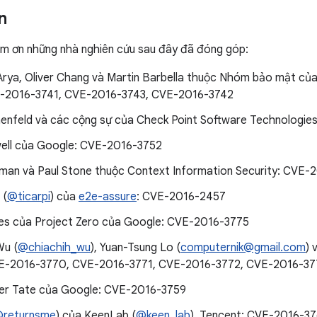
n
ảm ơn những nhà nghiên cứu sau đây đã đóng góp:
Arya, Oliver Chang và Martin Barbella thuộc Nhóm bảo mật c
E-2016-3741, CVE-2016-3743, CVE-2016-3742
nfeld và các cộng sự của Check Point Software Technologie
ll của Google: CVE-2016-3752
man và Paul Stone thuộc Context Information Security: CVE-
 (
@ticarpi
) của
e2e-assure
: CVE-2016-2457
s của Project Zero của Google: CVE-2016-3775
Wu (
@chiachih_wu
), Yuan-Tsung Lo (
computernik@gmail.com
) 
VE-2016-3770, CVE-2016-3771, CVE-2016-3772, CVE-2016-37
er Tate của Google: CVE-2016-3759
returnsme
) của KeenLab (
@keen_lab
), Tencent: CVE-2016-3