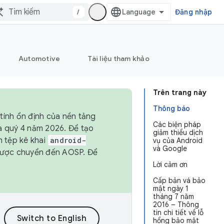
/
Đăng nhập
Automotive
Tài liệu tham khảo
Trên trang này
Thông báo
tính ổn định của nền tảng
Các biện pháp
và quý 4 năm 2026. Để tạo
giảm thiểu dịch
h tệp kê khai
android-
vụ của Android
và Google
được chuyển đến AOSP. Để
Lời cảm ơn
Cấp bản vá bảo
mật ngày 1
tháng 7 năm
2016 – Thông
tin chi tiết về lỗ
hổng bảo mật