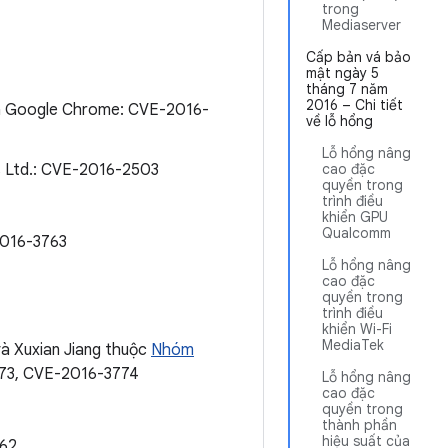
trong
Mediaserver
Cấp bản vá bảo
mật ngày 5
tháng 7 năm
2016 – Chi tiết
ủa Google Chrome: CVE-2016-
về lỗ hổng
Lỗ hổng nâng
s Ltd.: CVE-2016-2503
cao đặc
quyền trong
trình điều
khiển GPU
Qualcomm
2016-3763
Lỗ hổng nâng
cao đặc
quyền trong
trình điều
khiển Wi-Fi
MediaTek
và Xuxian Jiang thuộc
Nhóm
73, CVE-2016-3774
Lỗ hổng nâng
cao đặc
quyền trong
thành phần
hiệu suất của
762