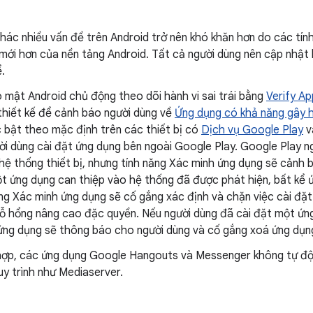
thác nhiều vấn đề trên Android trở nên khó khăn hơn do các tí
mới hơn của nền tảng Android. Tất cả người dùng nên cập nhật 
.
mật Android chủ động theo dõi hành vi sai trái bằng
Verify A
thiết kế để cảnh báo người dùng về
Ứng dụng có khả năng gây h
 bật theo mặc định trên các thiết bị có
Dịch vụ Google Play
v
ời dùng cài đặt ứng dụng bên ngoài Google Play. Google Play 
hệ thống thiết bị, nhưng tính năng Xác minh ứng dụng sẽ cảnh 
ột ứng dụng can thiệp vào hệ thống đã được phát hiện, bất kể 
ăng Xác minh ứng dụng sẽ cố gắng xác định và chặn việc cài đặ
lỗ hổng nâng cao đặc quyền. Nếu người dùng đã cài đặt một ứng
ứng dụng sẽ thông báo cho người dùng và cố gắng xoá ứng dụng
 hợp, các ứng dụng Google Hangouts và Messenger không tự độ
y trình như Mediaserver.