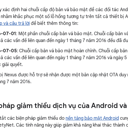
y xác định hai chuỗi cấp độ bản vá bảo mật để các đối tác Andr
 nhằm khắc phục một số lỗ hổng tương tự trên tất cả thiết bị
 và câu trả lời
để biết thêm thông tin:
6-07-01
: Một phần chuỗi cấp bản vá bảo mật. Chuỗi cấp bản v
cả các vấn đề liên quan đến ngày 1 tháng 7 năm 2016 đều đã đư
6-07-05
: Chuỗi cấp bản vá bảo mật hoàn chỉnh. Chuỗi cấp bản
cả các vấn đề liên quan đến ngày 1 tháng 7 năm 2016 và ngày 
 giải quyết.
 bị Nexus được hỗ trợ sẽ nhận được một bản cập nhật OTA duy 
áng 7 năm 2016.
pháp giảm thiểu dịch vụ của Android v
tắt các biện pháp giảm thiểu do
nền tảng bảo mật Android
cung
etyNet. Các tính năng này giúp giảm khả năng khai thác thành 