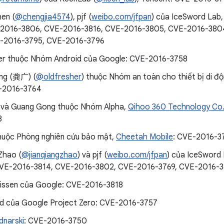
hen (
@chengjia4574
), pjf (
weibo.com/jfpan
) của IceSword Lab
-2016-3806, CVE-2016-3816, CVE-2016-3805, CVE-2016-380
E-2016-3795, CVE-2016-3796
er thuộc Nhóm Android của Google: CVE-2016-3758
ng (龚广) (
@oldfresher
) thuộc Nhóm an toàn cho thiết bị di đ
E-2016-3764
 và Guang Gong thuộc Nhóm Alpha,
Qihoo 360 Technology Co.
8
huộc Phòng nghiên cứu bảo mật,
Cheetah Mobile
: CVE-2016-3
Zhao (
@jianqiangzhao
) và pjf (
weibo.com/jfpan
) của IceSword
CVE-2016-3814, CVE-2016-3802, CVE-2016-3769, CVE-2016-
issen của Google: CVE-2016-3818
d của Google Project Zero: CVE-2016-3757
dnarski
: CVE-2016-3750