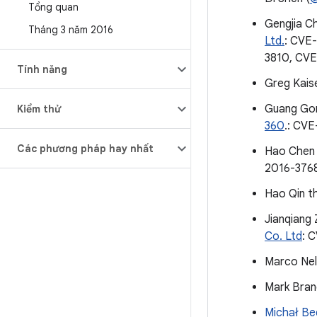
Tổng quan
Gengjia C
Tháng 3 năm 2016
Ltd.
: CVE
3810, CV
Tính năng
Greg Kais
Guang Go
Kiểm thử
360
.: CV
Các phương pháp hay nhất
Hao Chen
2016-376
Hao Qin t
Jianqiang 
Co. Ltd
: 
Marco Nel
Mark Bran
Michał Be