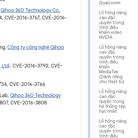
Qualcomm
,
Qihoo 360 Technology Co.
Lỗ hổng nâng
4, CVE-2016-3767, CVE-2016-
cao đặc
quyền trong
trình điều
khiển video
NVIDIA
ộng,
Công ty công nghệ Qihoo
Lỗ hổng nâng
cao đặc
quyền trong
trình điều
 Ltd
.: CVE-2016-3792, CVE-
khiển
MediaTek
(Dành riêng
cho thiết bị)
754, CVE-2016-3766
Lỗ hổng nâng
 Lab,
Qihoo 360 Technology
cao đặc
quyền trong
3807, CVE-2016-3808
hệ thống tệp
hạt nhân
Lỗ hổng nâng
cao đặc
quyền trong
trình điều