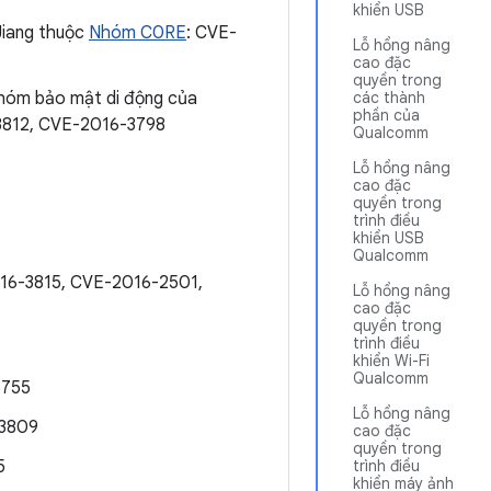
khiển USB
 Jiang thuộc
Nhóm C0RE
: CVE-
Lỗ hổng nâng
cao đặc
quyền trong
Nhóm bảo mật di động của
các thành
phần của
3812, CVE-2016-3798
Qualcomm
Lỗ hổng nâng
cao đặc
quyền trong
trình điều
khiển USB
Qualcomm
16-3815, CVE-2016-2501,
Lỗ hổng nâng
cao đặc
quyền trong
trình điều
khiển Wi-Fi
Qualcomm
3755
Lỗ hổng nâng
-3809
cao đặc
quyền trong
5
trình điều
khiển máy ảnh