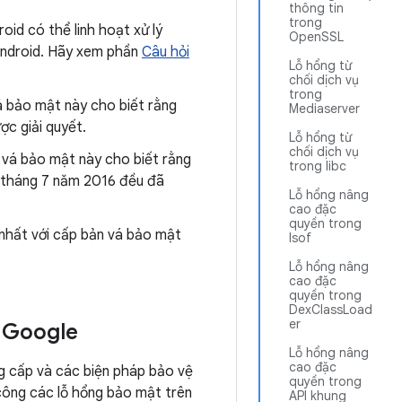
thông tin
trong
oid có thể linh hoạt xử lý
OpenSSL
 Android. Hãy xem phần
Câu hỏi
Lỗ hổng từ
chối dịch vụ
trong
á bảo mật này cho biết rằng
Mediaserver
ợc giải quyết.
Lỗ hổng từ
chối dịch vụ
 vá bảo mật này cho biết rằng
trong libc
5 tháng 7 năm 2016 đều đã
Lỗ hổng nâng
cao đặc
quyền trong
nhất với cấp bản vá bảo mật
lsof
Lỗ hổng nâng
cao đặc
quyền trong
DexClassLoad
er
à Google
Lỗ hổng nâng
cao đặc
 cấp và các biện pháp bảo vệ
quyền trong
công các lỗ hổng bảo mật trên
API khung