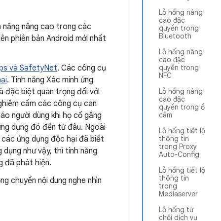
Lỗ hổng nâng
cao đặc
nh năng nâng cao trong các
quyền trong
Bluetooth
lên phiên bản Android mới nhất
Lỗ hổng nâng
cao đặc
pps và SafetyNet
. Các công cụ
quyền trong
NFC
ại
. Tính năng Xác minh ứng
à đặc biệt quan trọng đối với
Lỗ hổng nâng
cao đặc
nghiêm cấm các công cụ can
quyền trong ổ
báo người dùng khi họ cố gắng
cắm
ứng dụng đó đến từ đâu. Ngoài
Lỗ hổng tiết lộ
t các ứng dụng độc hại đã biết
thông tin
trong Proxy
 dụng như vậy, thì tính năng
Auto-Config
 đã phát hiện.
Lỗ hổng tiết lộ
thông tin
ng chuyển nội dung nghe nhìn
trong
Mediaserver
Lỗ hổng từ
chối dịch vụ