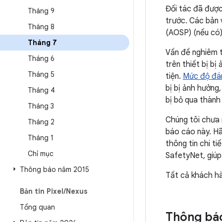
Đối tác đã được
Tháng 9
trước. Các bản 
Tháng 8
(AOSP) (nếu có)
Tháng 7
Vấn đề nghiêm t
Tháng 6
trên thiết bị b
Tháng 5
tiện.
Mức độ đán
bị bị ảnh hưởng
Tháng 4
bị bỏ qua thành
Tháng 3
Chúng tôi chưa
Tháng 2
báo cáo này. H
Tháng 1
thông tin chi ti
Chỉ mục
SafetyNet, giúp
Thông báo năm 2015
Tất cả khách hà
Bản tin Pixel
/
Nexus
Tổng quan
Thông bá