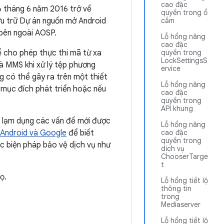
cao đặc
6 tháng 6 năm 2016 trở về
quyền trong ổ
u trữ Dự án nguồn mở Android
cắm
 bên ngoài AOSP.
Lỗ hổng nâng
cao đặc
ể cho phép thực thi mã từ xa
quyền trong
LockSettingsS
và MMS khi xử lý tệp phương
ervice
g có thể gây ra trên một thiết
Lỗ hổng nâng
o mục đích phát triển hoặc nếu
cao đặc
quyền trong
API khung
c lạm dụng các vấn đề mới được
Lỗ hổng nâng
a Android và Google
để biết
cao đặc
quyền trong
c biện pháp bảo vệ dịch vụ như
dịch vụ
ChooserTarge
t
ọ.
Lỗ hổng tiết lộ
thông tin
trong
Mediaserver
Lỗ hổng tiết lộ