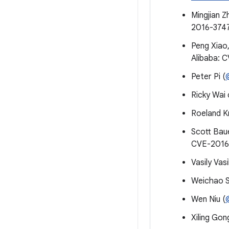
Mingjian Z
2016-374
Peng Xiao
Alibaba: 
Peter Pi (
Ricky Wai
Roeland K
Scott Baue
CVE-2016
Vasily Va
Weichao S
Wen Niu (
Xiling Go