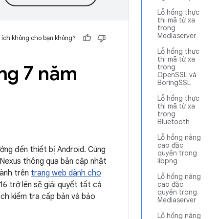
Lỗ hổng thực
thi mã từ xa
trong
Mediaserver
 ích không cho bạn không?
Lỗ hổng thực
thi mã từ xa
áng 7 năm
trong
OpenSSL và
BoringSSL
Lỗ hổng thực
thi mã từ xa
trong
Bluetooth
Lỗ hổng nâng
cao đặc
ởng đến thiết bị Android. Cùng
quyền trong
ị Nexus thông qua bản cập nhật
libpng
hành trên
trang web dành cho
Lỗ hổng nâng
 trở lên sẽ giải quyết tất cả
cao đặc
quyền trong
ách kiểm tra cấp bản vá bảo
Mediaserver
Lỗ hổng nâng