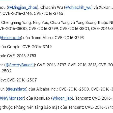
hou (
@Mingjian_Zhou
), Chiachih Wu (
@chiachih_wu
) và Xuxian
7, CVE-2016-3746, CVE-2016-3765
, Chengming Yang, Ning You, Chao Yang và Yang Ssong thuộc 
CVE-2016-3800, CVE-2016-3799, CVE-2016-3801, CVE-2016-
@heisecode
) của Trend Micro: CVE-2016-3793
 của Google: CVE-2016-3749
rak: CVE-2016-3753
r (
@ScottyBauer1
): CVE-2016-3797, CVE-2016-3813, CVE-20
-2502
silev: CVE-2016-2507
un (
@sunblate
) của Alibaba Inc.: CVE-2016-2508, CVE-2016-
@NWMonster
) của KeenLab (
@keen_lab
), Tencent: CVE-2016
ng thuộc Phòng Nền tảng bảo mật của Tencent: CVE-2016-374