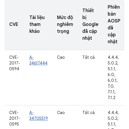
Phiên
Thiết
bản
Tài liệu
Mức độ
bị
AOSP
CVE
tham
nghiêm
Google
đã
khảo
trọng
đã cập
cập
nhật
nhật
CVE-
A-
Cao
Tất cả
4.4.4,
2017-
34617444
5.0.2,
0594
5.1.1,
6.0,
6.0.1,
7.0,
7.1.1,
7.1.2
CVE-
A-
Cao
Tất cả
4.4.4,
2017-
34705519
5.0.2,
0595
5.1.1,