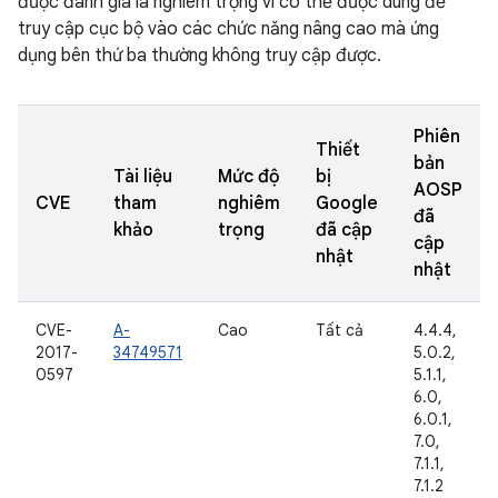
được đánh giá là nghiêm trọng vì có thể được dùng để
truy cập cục bộ vào các chức năng nâng cao mà ứng
dụng bên thứ ba thường không truy cập được.
Phiên
Thiết
bản
Tài liệu
Mức độ
bị
AOSP
CVE
tham
nghiêm
Google
đã
khảo
trọng
đã cập
cập
nhật
nhật
CVE-
A-
Cao
Tất cả
4.4.4,
2017-
34749571
5.0.2,
0597
5.1.1,
6.0,
6.0.1,
7.0,
7.1.1,
7.1.2