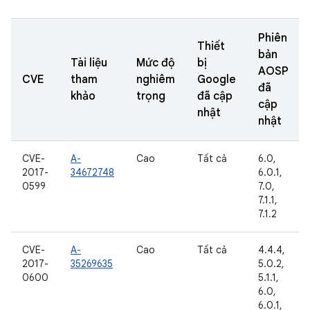
Phiên
Thiết
bản
Tài liệu
Mức độ
bị
AOSP
CVE
tham
nghiêm
Google
đã
khảo
trọng
đã cập
cập
nhật
nhật
CVE-
A-
Cao
Tất cả
6.0,
2017-
34672748
6.0.1,
0599
7.0,
7.1.1,
7.1.2
CVE-
A-
Cao
Tất cả
4.4.4,
2017-
35269635
5.0.2,
0600
5.1.1,
6.0,
6.0.1,