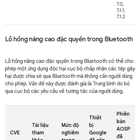
7.0,
7.1.1,
7.1.2
Lỗ hổng nâng cao đặc quyền trong Bluetooth
Lỗ hổng nâng cao đặc quyền trong Bluetooth có thể cho
phép một ứng dụng độc hại cục bộ chấp nhận các tệp gây
hại được chia sẻ qua Bluetooth mà không cần người dùng
cho phép. Vấn đề này được đánh giá là Trung bình do bỏ
qua cục bộ các yêu cầu về tương tác của người dùng.
Phiên
Thiết
bản
Tài liệu
Mức độ
bị
AOSP
CVE
tham
nghiêm
Google
đã