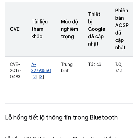
Phiên
Thiết
bản
Tài liệu
Mức độ
bị
AOSP
CVE
tham
nghiêm
Google
đã
khảo
trọng
đã cập
cập
nhật
nhật
CVE-
A-
Trung
Tất cả
7.0,
2017-
32793550
bình
7.1.1
0493
[
2
] [
3
]
Lỗ hổng tiết lộ thông tin trong Bluetooth