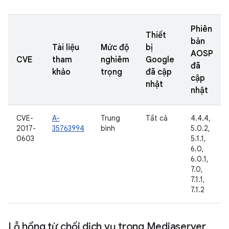
Phiên
Thiết
bản
Tài liệu
Mức độ
bị
AOSP
CVE
tham
nghiêm
Google
đã
khảo
trọng
đã cập
cập
nhật
nhật
CVE-
A-
Trung
Tất cả
4.4.4,
2017-
35763994
bình
5.0.2,
0603
5.1.1,
6.0,
6.0.1,
7.0,
7.1.1,
7.1.2
Lỗ hổng từ chối dịch vụ trong Mediaserver