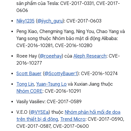
sản phẩm của Tesla: CVE-2017-0331, CVE-2017-
0606
Niky1235
(
@jiych_guru
): CVE-2017-0603
Peng Xiao, Chengming Yang, Ning You, Chao Yang và
Yang song thuộc Nhóm bảo mật di động Alibaba:
CVE-2016-10281, CVE-2016-10280
Roee Hay (
@roeehay
) của
Aleph Research
: CVE-
2016-10277
Scott Bauer
(
@ScottyBauer1
): CVE-2016-10274
Tong Lin
,
Yuan-Tsung Lo
và Xuxian Jiang thuộc
Nhóm C0RE
: CVE-2016-10291
Vasily Vasiliev: CVE-2017-0589
V.E.O (
@VYSEa
) thuộc
Nhóm phản hồi mối đe doạ
trên thiết bị di động
,
Trend Micro
: CVE-2017-0590,
CVE-2017-0587, CVE-2017-0600