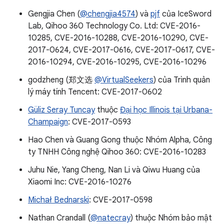
Gengjia Chen (
@chengjia4574
) và
pjf
của IceSword
Lab, Qihoo 360 Technology Co. Ltd: CVE-2016-
10285, CVE-2016-10288, CVE-2016-10290, CVE-
2017-0624, CVE-2017-0616, CVE-2017-0617, CVE-
2016-10294, CVE-2016-10295, CVE-2016-10296
godzheng (郑文选
@VirtualSeekers
) của Trình quản
lý máy tính Tencent: CVE-2017-0602
Güliz Seray Tuncay
thuộc
Đại học Illinois tại Urbana-
Champaign
: CVE-2017-0593
Hao Chen và Guang Gong thuộc Nhóm Alpha, Công
ty TNHH Công nghệ Qihoo 360: CVE-2016-10283
Juhu Nie, Yang Cheng, Nan Li và Qiwu Huang của
Xiaomi Inc: CVE-2016-10276
Michał Bednarski
: CVE-2017-0598
Nathan Crandall (
@natecray
) thuộc Nhóm bảo mật