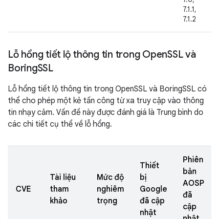
7.1.1,
7.1.2
Lỗ hổng tiết lộ thông tin trong Open
SSL và
Boring
SSL
Lỗ hổng tiết lộ thông tin trong OpenSSL và BoringSSL có
thể cho phép một kẻ tấn công từ xa truy cập vào thông
tin nhạy cảm. Vấn đề này được đánh giá là Trung bình do
các chi tiết cụ thể về lỗ hổng.
Phiên
Thiết
bản
Tài liệu
Mức độ
bị
AOSP
CVE
tham
nghiêm
Google
đã
khảo
trọng
đã cập
cập
nhật
nhật