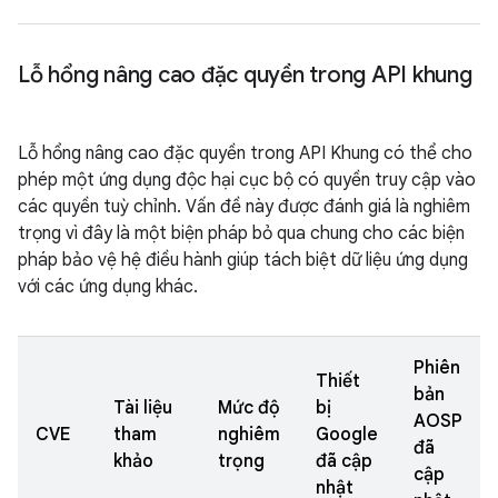
Lỗ hổng nâng cao đặc quyền trong API khung
Lỗ hổng nâng cao đặc quyền trong API Khung có thể cho
phép một ứng dụng độc hại cục bộ có quyền truy cập vào
các quyền tuỳ chỉnh. Vấn đề này được đánh giá là nghiêm
trọng vì đây là một biện pháp bỏ qua chung cho các biện
pháp bảo vệ hệ điều hành giúp tách biệt dữ liệu ứng dụng
với các ứng dụng khác.
Phiên
Thiết
bản
Tài liệu
Mức độ
bị
AOSP
CVE
tham
nghiêm
Google
đã
khảo
trọng
đã cập
cập
nhật