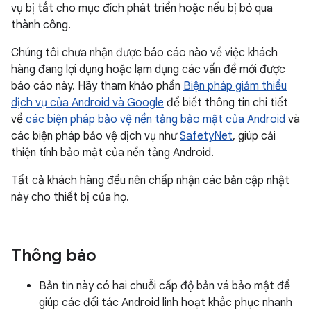
vụ bị tắt cho mục đích phát triển hoặc nếu bị bỏ qua
thành công.
Chúng tôi chưa nhận được báo cáo nào về việc khách
hàng đang lợi dụng hoặc lạm dụng các vấn đề mới được
báo cáo này. Hãy tham khảo phần
Biện pháp giảm thiểu
dịch vụ của Android và Google
để biết thông tin chi tiết
về
các biện pháp bảo vệ nền tảng bảo mật của Android
và
các biện pháp bảo vệ dịch vụ như
SafetyNet
, giúp cải
thiện tính bảo mật của nền tảng Android.
Tất cả khách hàng đều nên chấp nhận các bản cập nhật
này cho thiết bị của họ.
Thông báo
Bản tin này có hai chuỗi cấp độ bản vá bảo mật để
giúp các đối tác Android linh hoạt khắc phục nhanh