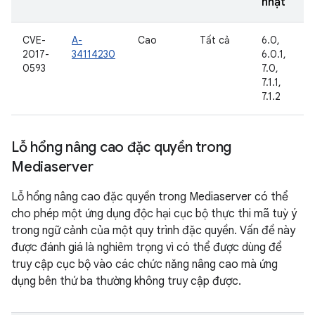
nhật
CVE-
A-
Cao
Tất cả
6.0,
2017-
34114230
6.0.1,
0593
7.0,
7.1.1,
7.1.2
Lỗ hổng nâng cao đặc quyền trong
Mediaserver
Lỗ hổng nâng cao đặc quyền trong Mediaserver có thể
cho phép một ứng dụng độc hại cục bộ thực thi mã tuỳ ý
trong ngữ cảnh của một quy trình đặc quyền. Vấn đề này
được đánh giá là nghiêm trọng vì có thể được dùng để
truy cập cục bộ vào các chức năng nâng cao mà ứng
dụng bên thứ ba thường không truy cập được.