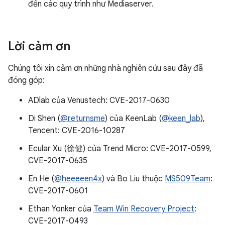
đến các quy trình như Mediaserver.
Lời cảm ơn
Chúng tôi xin cảm ơn những nhà nghiên cứu sau đây đã
đóng góp:
ADlab của Venustech: CVE-2017-0630
Di Shen (
@returnsme
) của KeenLab (
@keen_lab
),
Tencent: CVE-2016-10287
Ecular Xu (徐健) của Trend Micro: CVE-2017-0599,
CVE-2017-0635
En He (
@heeeeen4x
) và Bo Liu thuộc
MS509Team
:
CVE-2017-0601
Ethan Yonker của
Team Win Recovery Project
:
CVE-2017-0493