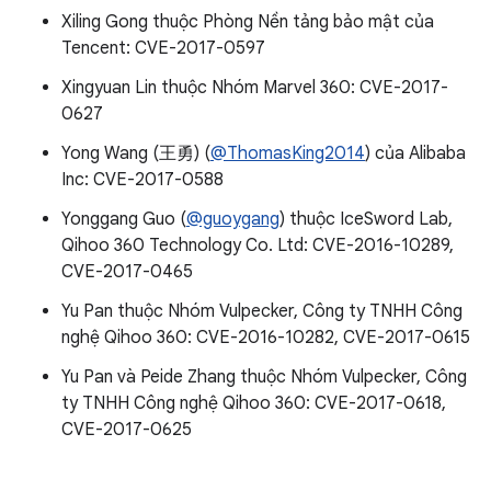
Xiling Gong thuộc Phòng Nền tảng bảo mật của
Tencent: CVE-2017-0597
Xingyuan Lin thuộc Nhóm Marvel 360: CVE-2017-
0627
Yong Wang (王勇) (
@ThomasKing2014
) của Alibaba
Inc: CVE-2017-0588
Yonggang Guo (
@guoygang
) thuộc IceSword Lab,
Qihoo 360 Technology Co. Ltd: CVE-2016-10289,
CVE-2017-0465
Yu Pan thuộc Nhóm Vulpecker, Công ty TNHH Công
nghệ Qihoo 360: CVE-2016-10282, CVE-2017-0615
Yu Pan và Peide Zhang thuộc Nhóm Vulpecker, Công
ty TNHH Công nghệ Qihoo 360: CVE-2017-0618,
CVE-2017-0625