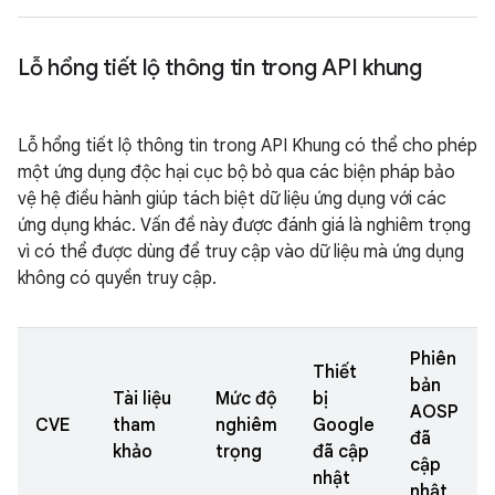
Lỗ hổng tiết lộ thông tin trong API khung
Lỗ hổng tiết lộ thông tin trong API Khung có thể cho phép
một ứng dụng độc hại cục bộ bỏ qua các biện pháp bảo
vệ hệ điều hành giúp tách biệt dữ liệu ứng dụng với các
ứng dụng khác. Vấn đề này được đánh giá là nghiêm trọng
vì có thể được dùng để truy cập vào dữ liệu mà ứng dụng
không có quyền truy cập.
Phiên
Thiết
bản
Tài liệu
Mức độ
bị
AOSP
CVE
tham
nghiêm
Google
đã
khảo
trọng
đã cập
cập
nhật
nhật