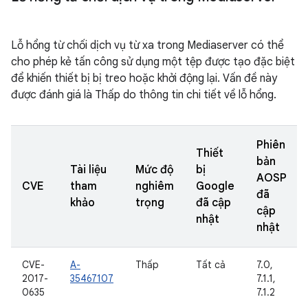
Lỗ hổng từ chối dịch vụ từ xa trong Mediaserver có thể
cho phép kẻ tấn công sử dụng một tệp được tạo đặc biệt
để khiến thiết bị bị treo hoặc khởi động lại. Vấn đề này
được đánh giá là Thấp do thông tin chi tiết về lỗ hổng.
Phiên
Thiết
bản
Tài liệu
Mức độ
bị
AOSP
CVE
tham
nghiêm
Google
đã
khảo
trọng
đã cập
cập
nhật
nhật
CVE-
A-
Thấp
Tất cả
7.0,
2017-
35467107
7.1.1,
0635
7.1.2