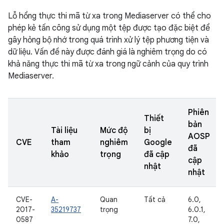
Lỗ hổng thực thi mã từ xa trong Mediaserver có thể cho
phép kẻ tấn công sử dụng một tệp được tạo đặc biệt để
gây hỏng bộ nhớ trong quá trình xử lý tệp phương tiện và
dữ liệu. Vấn đề này được đánh giá là nghiêm trọng do có
khả năng thực thi mã từ xa trong ngữ cảnh của quy trình
Mediaserver.
Phiên
Thiết
bản
Tài liệu
Mức độ
bị
AOSP
CVE
tham
nghiêm
Google
đã
khảo
trọng
đã cập
cập
nhật
nhật
CVE-
A-
Quan
Tất cả
6.0,
2017-
35219737
trọng
6.0.1,
0587
7.0,