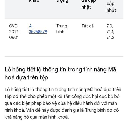
khảo
trọng
đã cập
cập
nhật
nhật
CVE-
A-
Trung
Tất cả
7.0,
2017-
35258579
bình
7.1.1,
0601
7.1.2
Lỗ hổng tiết lộ thông tin trong tính năng Mã
hoá dựa trên tệp
Lỗ hổng tiết lộ thông tin trong tính năng Mã hoá dựa trên
tệp có thể cho phép một kẻ tấn công độc hại cục bộ bỏ
qua các biện pháp bảo vệ của hệ điều hành đối với màn
hình khoá. Vấn đề này được đánh giá là Trung bình do có
khả năng bỏ qua màn hình khoá.