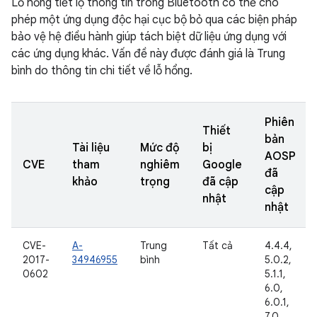
Lỗ hổng tiết lộ thông tin trong Bluetooth có thể cho
phép một ứng dụng độc hại cục bộ bỏ qua các biện pháp
bảo vệ hệ điều hành giúp tách biệt dữ liệu ứng dụng với
các ứng dụng khác. Vấn đề này được đánh giá là Trung
bình do thông tin chi tiết về lỗ hổng.
Phiên
Thiết
bản
Tài liệu
Mức độ
bị
AOSP
CVE
tham
nghiêm
Google
đã
khảo
trọng
đã cập
cập
nhật
nhật
CVE-
A-
Trung
Tất cả
4.4.4,
2017-
34946955
bình
5.0.2,
0602
5.1.1,
6.0,
6.0.1,
7.0,