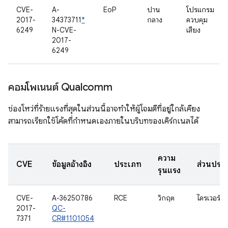
CVE-
A-
EoP
ปาน
โปรแกรม
2017-
34373711
*
กลาง
ควบคุม
6249
N-CVE-
เสียง
2017-
6249
คอมโพเนนต์ Qualcomm
ช่องโหว่ที่ร้ายแรงที่สุดในส่วนนี้อาจทำให้ผู้โจมตีที่อยู่ใกล้เคียง
สามารถเรียกใช้โค้ดที่กำหนดเองภายในบริบทของเคิร์กเนลได้
ความ
CVE
ข้อมูลอ้างอิง
ประเภท
ส่วนประ
รุนแรง
CVE-
A-36250786
RCE
วิกฤต
ไดรเวอร์บล
2017-
QC-
7371
CR#1101054