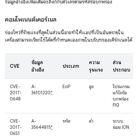
ข้อมูลอ้างอิงเพิ่มเติมจะลิงก์กับตัวเลขตามรหัสข้อบกพร่อง
คอมโพเนนต์เคอร์เนล
ช่องโหว่ที่ร้ายแรงที่สุดในส่วนนี้อาจทำให้แอปที่เป็นอันตรายใน
เครื่องสามารถเรียกใช้โค้ดที่กำหนดเองภายในบริบทของเคิร์กเนลได้
ข้อมูล
ความ
ส่วน
CVE
ประเภท
อ้างอิง
รุนแรง
ประกอบ
CVE-
A-
EoP
สูง
โปรแกรม
2017-
36101220
*
แก้ไขข้อ
0648
บกพร่อง
FIQ
CVE-
A-
รหัส
ต่ำ
ระบบ
2017-
35644815
*
ย่อย ION
0651