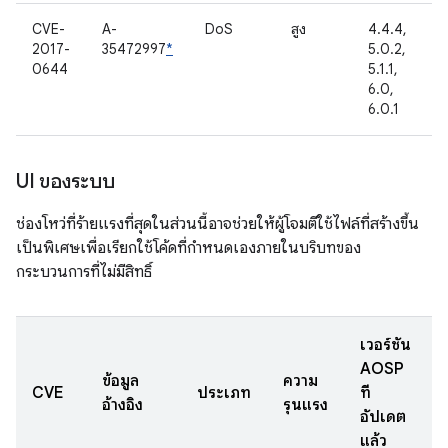
CVE-
A-
DoS
สูง
4.4.4,
2017-
35472997
*
5.0.2,
0644
5.1.1,
6.0,
6.0.1
UI ของระบบ
ช่องโหว่ที่ร้ายแรงที่สุดในส่วนนี้อาจช่วยให้ผู้โจมตีใช้ไฟล์ที่สร้างขึ้น
เป็นพิเศษเพื่อเรียกใช้โค้ดที่กำหนดเองภายในบริบทของ
กระบวนการที่ไม่มีสิทธิ์
เวอร์ชัน
AOSP
ข้อมูล
ความ
CVE
ประเภท
ที่
อ้างอิง
รุนแรง
อัปเดต
แล้ว