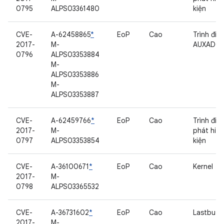
0795
ALPS03361480
kiện
CVE-
A-62458865
*
EoP
Cao
Trình điề
2017-
M-
AUXADC
0796
ALPS03353884
M-
ALPS03353886
M-
ALPS03353887
CVE-
A-62459766
*
EoP
Cao
Trình điề
2017-
M-
phát hiệ
0797
ALPS03353854
kiện
CVE-
A-36100671
*
EoP
Cao
Kernel
2017-
M-
0798
ALPS03365532
CVE-
A-36731602
*
EoP
Cao
Lastbus
2017-
M-