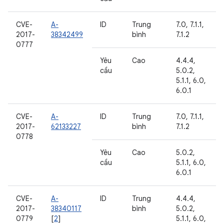
CVE-
A-
ID
Trung
7.0, 7.1.1,
2017-
38342499
bình
7.1.2
0777
Yêu
Cao
4.4.4,
cầu
5.0.2,
5.1.1, 6.0,
6.0.1
CVE-
A-
ID
Trung
7.0, 7.1.1,
2017-
62133227
bình
7.1.2
0778
Yêu
Cao
5.0.2,
cầu
5.1.1, 6.0,
6.0.1
CVE-
A-
ID
Trung
4.4.4,
2017-
38340117
bình
5.0.2,
0779
[
2
]
5.1.1, 6.0,