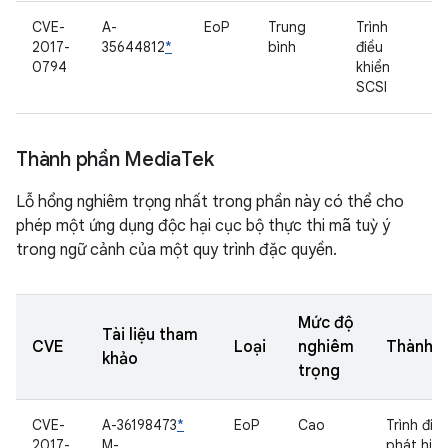
CVE-
A-
EoP
Trung
Trình
2017-
35644812
*
bình
điều
0794
khiển
SCSI
Thành phần Media
Tek
Lỗ hổng nghiêm trọng nhất trong phần này có thể cho
phép một ứng dụng độc hại cục bộ thực thi mã tuỳ ý
trong ngữ cảnh của một quy trình đặc quyền.
Mức độ
Tài liệu tham
CVE
Loại
nghiêm
Thành p
khảo
trọng
CVE-
A-36198473
*
EoP
Cao
Trình điề
2017-
M-
phát hiệ