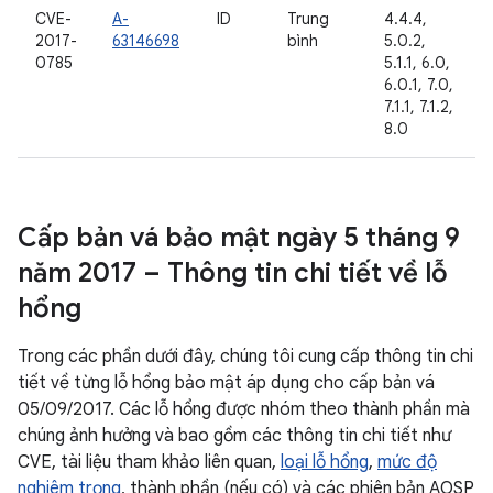
CVE-
A-
ID
Trung
4.4.4,
2017-
63146698
bình
5.0.2,
0785
5.1.1, 6.0,
6.0.1, 7.0,
7.1.1, 7.1.2,
8.0
Cấp bản vá bảo mật ngày 5 tháng 9
năm 2017 – Thông tin chi tiết về lỗ
hổng
Trong các phần dưới đây, chúng tôi cung cấp thông tin chi
tiết về từng lỗ hổng bảo mật áp dụng cho cấp bản vá
05/09/2017. Các lỗ hổng được nhóm theo thành phần mà
chúng ảnh hưởng và bao gồm các thông tin chi tiết như
CVE, tài liệu tham khảo liên quan,
loại lỗ hổng
,
mức độ
nghiêm trọng
, thành phần (nếu có) và các phiên bản AOSP