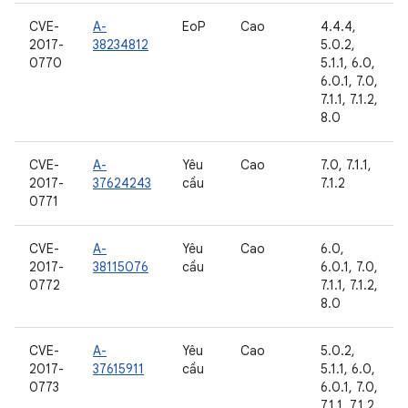
CVE-
A-
EoP
Cao
4.4.4,
2017-
38234812
5.0.2,
0770
5.1.1, 6.0,
6.0.1, 7.0,
7.1.1, 7.1.2,
8.0
CVE-
A-
Yêu
Cao
7.0, 7.1.1,
2017-
37624243
cầu
7.1.2
0771
CVE-
A-
Yêu
Cao
6.0,
2017-
38115076
cầu
6.0.1, 7.0,
0772
7.1.1, 7.1.2,
8.0
CVE-
A-
Yêu
Cao
5.0.2,
2017-
37615911
cầu
5.1.1, 6.0,
0773
6.0.1, 7.0,
7.1.1, 7.1.2,