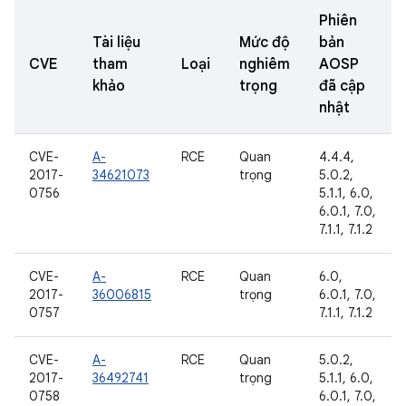
Phiên
Tài liệu
Mức độ
bản
CVE
tham
Loại
nghiêm
AOSP
khảo
trọng
đã cập
nhật
CVE-
A-
RCE
Quan
4.4.4,
2017-
34621073
trọng
5.0.2,
0756
5.1.1, 6.0,
6.0.1, 7.0,
7.1.1, 7.1.2
CVE-
A-
RCE
Quan
6.0,
2017-
36006815
trọng
6.0.1, 7.0,
0757
7.1.1, 7.1.2
CVE-
A-
RCE
Quan
5.0.2,
2017-
36492741
trọng
5.1.1, 6.0,
0758
6.0.1, 7.0,