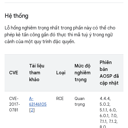
Hệ thống
Lỗ hổng nghiêm trọng nhất trong phần này có thể cho
phép kẻ tấn công gần đó thực thi mã tuỳ ý trong ngữ
cảnh của một quy trình đặc quyền.
Phiên
Tài liệu
Mức độ
bản
CVE
tham
Loại
nghiêm
AOSP đã
khảo
trọng
cập nhật
CVE-
A-
RCE
Quan
4.4.4,
2017-
63146105
trọng
5.0.2,
0781
[
2
]
5.1.1, 6.0,
6.0.1, 7.0,
7.1.1, 7.1.2,
8.0