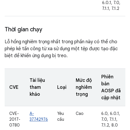
6.0.1, 7.0,
7.1.1, 7.1.2
Thời gian chạy
Lỗ hổng nghiêm trọng nhất trong phần này có thể cho
phép kẻ tấn công từ xa sử dụng một tệp được tạo đặc
biệt để khiến ứng dụng bị treo.
Phiên
Tài liệu
Mức độ
bản
CVE
tham
Loại
nghiêm
AOSP đã
khảo
trọng
cập nhật
CVE-
A-
Yêu
Cao
6.0, 6.0.1,
2017-
37742976
cầu
7.0, 7.1.1,
0780
7.1.2, 8.0