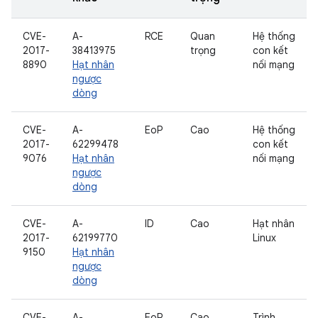
CVE-
A-
RCE
Quan
Hệ thống
2017-
38413975
trọng
con kết
8890
Hạt nhân
nối mạng
ngược
dòng
CVE-
A-
EoP
Cao
Hệ thống
2017-
62299478
con kết
9076
Hạt nhân
nối mạng
ngược
dòng
CVE-
A-
ID
Cao
Hạt nhân
2017-
62199770
Linux
9150
Hạt nhân
ngược
dòng
CVE-
A-
EoP
Cao
Trình