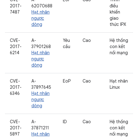
2017-
62070688
điều
7487
Hạt nhân
khiển
ngược
giao
dòng
thức IPX
CVE-
A-
Yêu
Cao
Hệ thống
2017-
37901268
cầu
con kết
6214
Hạt nhân
nối mạng
ngược
dòng
CVE-
A-
EoP
Cao
Hạt nhân
2017-
37897645
Linux
6346
Hạt nhân
ngược
dòng
CVE-
A-
ID
Cao
Hệ thống
2017-
37871211
con kết
5897
Hạt nhân
nối mạng