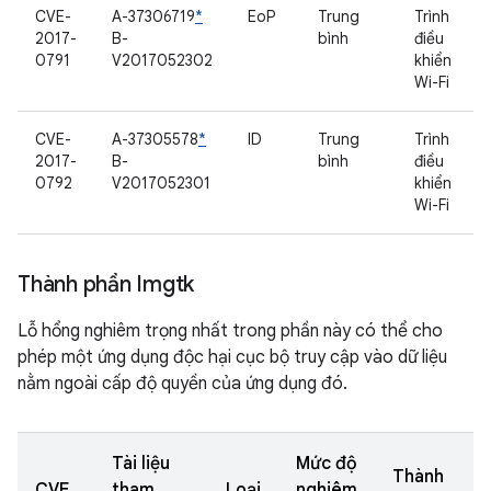
CVE-
A-37306719
*
EoP
Trung
Trình
2017-
B-
bình
điều
0791
V2017052302
khiển
Wi-Fi
CVE-
A-37305578
*
ID
Trung
Trình
2017-
B-
bình
điều
0792
V2017052301
khiển
Wi-Fi
Thành phần Imgtk
Lỗ hổng nghiêm trọng nhất trong phần này có thể cho
phép một ứng dụng độc hại cục bộ truy cập vào dữ liệu
nằm ngoài cấp độ quyền của ứng dụng đó.
Tài liệu
Mức độ
Thành
CVE
tham
Loại
nghiêm