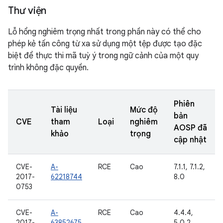
Thư viện
Lỗ hổng nghiêm trọng nhất trong phần này có thể cho
phép kẻ tấn công từ xa sử dụng một tệp được tạo đặc
biệt để thực thi mã tuỳ ý trong ngữ cảnh của một quy
trình không đặc quyền.
Phiên
Tài liệu
Mức độ
bản
CVE
tham
Loại
nghiêm
AOSP đã
khảo
trọng
cập nhật
CVE-
A-
RCE
Cao
7.1.1, 7.1.2,
2017-
62218744
8.0
0753
CVE-
A-
RCE
Cao
4.4.4,
2017-
63852675
5.0.2,