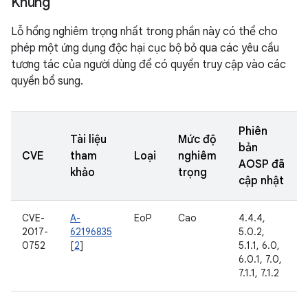
Khung
Lỗ hổng nghiêm trọng nhất trong phần này có thể cho
phép một ứng dụng độc hại cục bộ bỏ qua các yêu cầu
tương tác của người dùng để có quyền truy cập vào các
quyền bổ sung.
Phiên
Tài liệu
Mức độ
bản
CVE
tham
Loại
nghiêm
AOSP đã
khảo
trọng
cập nhật
CVE-
A-
EoP
Cao
4.4.4,
2017-
62196835
5.0.2,
0752
[
2
]
5.1.1, 6.0,
6.0.1, 7.0,
7.1.1, 7.1.2