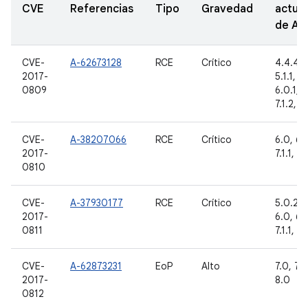
CVE
Referencias
Tipo
Gravedad
actual
de A
CVE-
A-62673128
RCE
Crítico
4.4.4, 
2017-
5.1.1, 6
0809
6.0.1, 7.
7.1.2, 8
CVE-
A-38207066
RCE
Crítico
6.0, 6.0
2017-
7.1.1, 7.
0810
CVE-
A-37930177
RCE
Crítico
5.0.2, 5
2017-
6.0, 6.0
0811
7.1.1, 7.
CVE-
A-62873231
EoP
Alto
7.0, 7.1.
2017-
8.0
0812