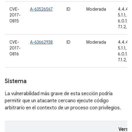
CVE-
A-63526567
ID
Moderada
4.4.4, 
2017-
5.1.1, 6
0815
6.0.1, 7.
7.1.2, 8
CVE-
A-63662938
ID
Moderada
4.4.4, 
2017-
5.1.1, 6
0816
6.0.1, 7.
7.1.2, 8
Sistema
La vulnerabilidad más grave de esta sección podría
permitir que un atacante cercano ejecute código
arbitrario en el contexto de un proceso con privilegios.
Versi