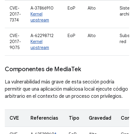
CVE-
A-37866910
EoP
Alto
Sistem
2017-
Kernel
archiv
7374
upstream
CVE-
A-62298712
EoP
Alto
Subsis
2017-
Kernel
red
9075
upstream
Componentes de Media
Tek
La vulnerabilidad más grave de esta sección podría
permitir que una aplicación maliciosa local ejecute código
arbitrario en el contexto de un proceso con privilegios.
CVE
Referencias
Tipo
Gravedad
Comp