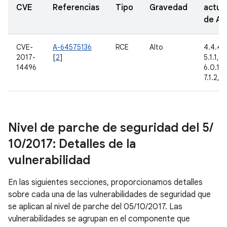
CVE
Referencias
Tipo
Gravedad
actua
de A
CVE-
A-64575136
RCE
Alto
4.4.4, 
2017-
[
2
]
5.1.1, 6
14496
6.0.1, 7
7.1.2, 8
Nivel de parche de seguridad del 5
/
10
/
2017: Detalles de la
vulnerabilidad
En las siguientes secciones, proporcionamos detalles
sobre cada una de las vulnerabilidades de seguridad que
se aplican al nivel de parche del 05/10/2017. Las
vulnerabilidades se agrupan en el componente que