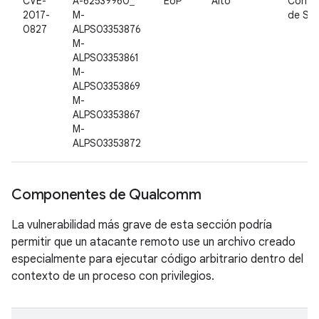
CVE-
A-62539960
*
EoP
Alto
Contr
2017-
M-
de So
0827
ALPS03353876
M-
ALPS03353861
M-
ALPS03353869
M-
ALPS03353867
M-
ALPS03353872
Componentes de Qualcomm
La vulnerabilidad más grave de esta sección podría
permitir que un atacante remoto use un archivo creado
especialmente para ejecutar código arbitrario dentro del
contexto de un proceso con privilegios.