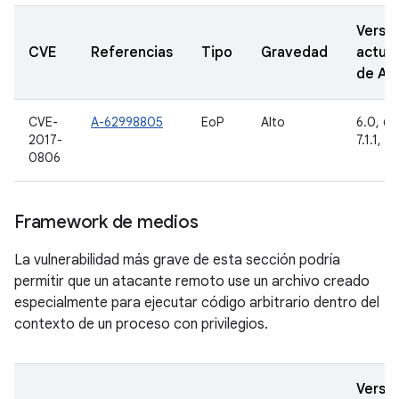
Versi
CVE
Referencias
Tipo
Gravedad
actual
de A
CVE-
A-62998805
EoP
Alto
6.0, 6.0
2017-
7.1.1, 7.
0806
Framework de medios
La vulnerabilidad más grave de esta sección podría
permitir que un atacante remoto use un archivo creado
especialmente para ejecutar código arbitrario dentro del
contexto de un proceso con privilegios.
Versi