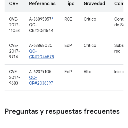
CVE
Referencias
Tipo
Gravedad
Comp
CVE-
A-36895857
*
RCE
Crítico
Contro
2017-
QC-
de So
11053
CR#2061544
CVE-
A-63868020
EoP
Crítico
Subsis
2017-
QC-
red
9714
CR#2046578
CVE-
A-62379105
EoP
Alto
Inicio 
2017-
QC-
9683
CR#2036397
Preguntas y respuestas frecuentes