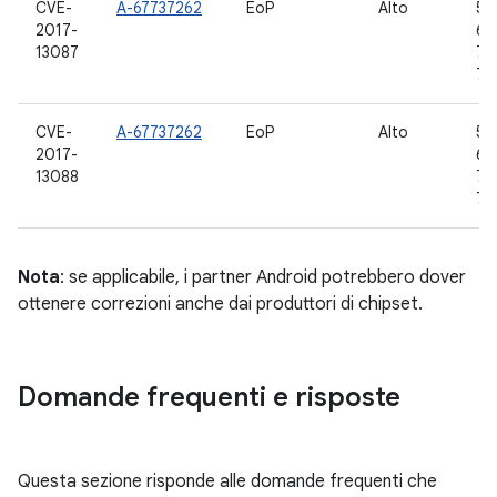
CVE-
A-67737262
EoP
Alto
5.0
2017-
6.0
13087
7.0
7.1
CVE-
A-67737262
EoP
Alto
5.0
2017-
6.0
13088
7.0
7.1
Nota
: se applicabile, i partner Android potrebbero dover
ottenere correzioni anche dai produttori di chipset.
Domande frequenti e risposte
Questa sezione risponde alle domande frequenti che