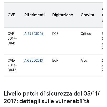
Ve
CVE
Riferimenti
Digitazione
Gravità
AO
ag
CVE-
A-37723026
RCE
Critico
5.0
2017-
6.0
0841
7.0,
7.1
CVE-
A-37502513
EoP
Alto
6.0
2017-
7.0,
0842
7.1
Livello patch di sicurezza del 05
/
11
/
2017: dettagli sulle vulnerabilità