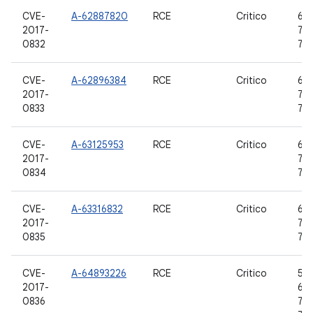
CVE-
A-62887820
RCE
Critico
6.0
2017-
7.0,
0832
7.1
CVE-
A-62896384
RCE
Critico
6.0
2017-
7.0,
0833
7.1
CVE-
A-63125953
RCE
Critico
6.0
2017-
7.0,
0834
7.1
CVE-
A-63316832
RCE
Critico
6.0
2017-
7.0,
0835
7.1
CVE-
A-64893226
RCE
Critico
5.0
2017-
6.0
0836
7.0,