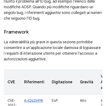
risolto il problema all'ID bug, ad esempio l'elenco delle
modifiche AOSP. Quando più modifiche riguardano un
singolo bug, i riferimenti aggiuntivi sono collegati ai numeri
che seguono l'ID bug.
Framework
La vulnerabilità più grave in questa sezione potrebbe
consentire a un'applicazione locale dannosa di bypassare
i requisiti di interazione utente per ottenere l'accesso a
autorizzazioni aggiuntive.
Ve
CVE
Riferimenti
Digitazione
Gravità
AO
ag
CVE-
A-62623498
EoP
Alto
6.0
2017-
7.0,