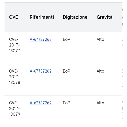
Ve
CVE
Riferimenti
Digitazione
Gravità
A
ag
CVE-
A-67737262
EoP
Alto
5.0
2017-
6.0
13077
7.0
7.1
CVE-
A-67737262
EoP
Alto
5.0
2017-
6.0
13078
7.0
7.1
CVE-
A-67737262
EoP
Alto
5.0
2017-
6.0
13079
7.0
7.1