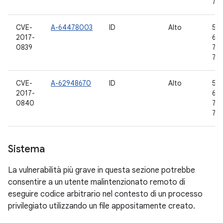
7.1
CVE-
A-64478003
ID
Alto
5.0
2017-
6.0
0839
7.0,
7.1
CVE-
A-62948670
ID
Alto
5.0
2017-
6.0
0840
7.0,
7.1
Sistema
La vulnerabilità più grave in questa sezione potrebbe
consentire a un utente malintenzionato remoto di
eseguire codice arbitrario nel contesto di un processo
privilegiato utilizzando un file appositamente creato.