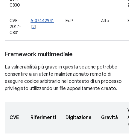
0830
7.1
CVE-
A-37442941
EoP
Alto
8.0
2017-
[
2
]
0831
Framework multimediale
La vulnerabilità più grave in questa sezione potrebbe
consentire a un utente malintenzionato remoto di
eseguire codice arbitrario nel contesto di un processo
privilegiato utilizzando un file appositamente creato.
Ve
CVE
Riferimenti
Digitazione
Gravità
AO
ag