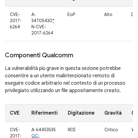
CVE-
A-
EoP
Alto
Dri
2017-
34705430
*
6264
N-CVE-
2017-6264
Componenti Qualcomm
La vulnerabilità più grave in questa sezione potrebbe
consentire a un utente malintenzionato remoto di
eseguire codice arbitrario nel contesto di un processo
privilegiato utilizzando un file appositamente creato.
CVE
Riferimenti
Digitazione
Gravità
Co
CVE-
A-64453535
RCE
Critico
WL
2017-
QC-