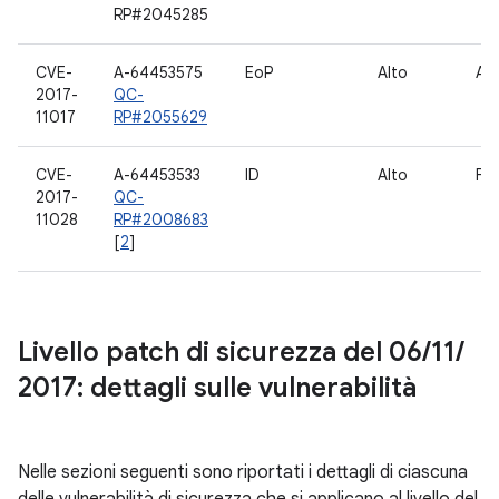
RP#2045285
CVE-
A-64453575
EoP
Alto
Avv
2017-
QC-
11017
RP#2055629
CVE-
A-64453533
ID
Alto
Fo
2017-
QC-
11028
RP#2008683
[
2
]
Livello patch di sicurezza del 06
/
11
/
2017: dettagli sulle vulnerabilità
Nelle sezioni seguenti sono riportati i dettagli di ciascuna