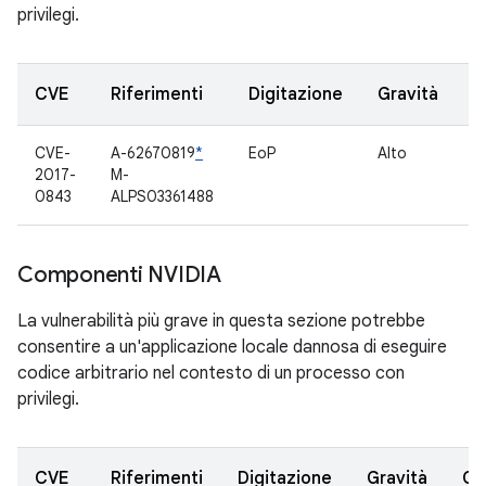
privilegi.
CVE
Riferimenti
Digitazione
Gravità
C
CVE-
A-62670819
*
EoP
Alto
C
2017-
M-
0843
ALPS03361488
Componenti NVIDIA
La vulnerabilità più grave in questa sezione potrebbe
consentire a un'applicazione locale dannosa di eseguire
codice arbitrario nel contesto di un processo con
privilegi.
CVE
Riferimenti
Digitazione
Gravità
Co