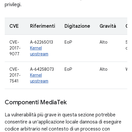
privilegi.
CVE
Riferimenti
Digitazione
Gravità
Co
CVE-
A-62265013
EoP
Alto
Sot
2017-
Kernel
di 
9077
upstream
CVE-
A-64258073
EoP
Alto
WL
2017-
Kernel
7541
upstream
Componenti Media
Tek
La vulnerabilità più grave in questa sezione potrebbe
consentire a un'applicazione locale dannosa di eseguire
codice arbitrario nel contesto di un processo con