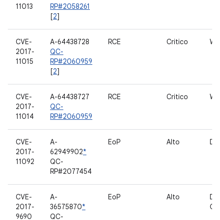
11013
RP#2058261
[
2
]
CVE-
A-64438728
RCE
Critico
WL
2017-
QC-
11015
RP#2060959
[
2
]
CVE-
A-64438727
RCE
Critico
WL
2017-
QC-
11014
RP#2060959
CVE-
A-
EoP
Alto
Dri
2017-
62949902
*
11092
QC-
RP#2077454
CVE-
A-
EoP
Alto
Dri
2017-
36575870
*
QB
9690
QC-