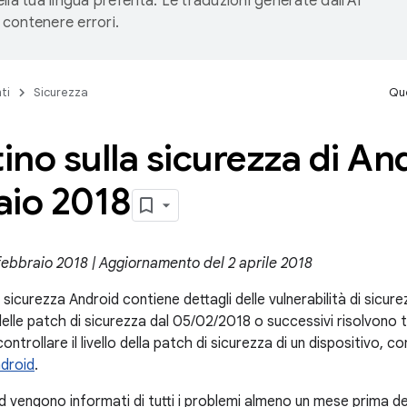
lla tua lingua preferita. Le traduzioni generate dall'AI
contenere errori.
ti
Sicurezza
Que
tino sulla sicurezza di An
aio 2018
 febbraio 2018 | Aggiornamento del 2 aprile 2018
la sicurezza Android contiene dettagli delle vulnerabilità di sicur
li delle patch di sicurezza dal 05/02/2018 o successivi risolvono t
ntrollare il livello della patch di sicurezza di un dispositivo, c
ndroid
.
d vengono informati di tutti i problemi almeno un mese prima de