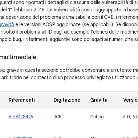
uenti sono riportati i dettagli di ciascuna delle vulnerabilità di 
h del 1° febbraio 2018. Le vulnerabilità sono raggruppate in ba
a descrizione del problema e una tabella con il CVE, i riferiment
gravità
e le versioni AOSP aggiornate (se applicabili). Se disponi
risolto il problema all'ID bug, ad esempio l'elenco delle modif
ngolo bug, i riferimenti aggiuntivi sono collegati ai numeri che 
multimediale
à più grave in questa sezione potrebbe consentire a un utente 
arbitrario nel contesto di un processo privilegiato utilizzando
Riferimenti
Digitazione
Gravità
Versi
A-69478425
RCE
Critico
6.0, 6.0