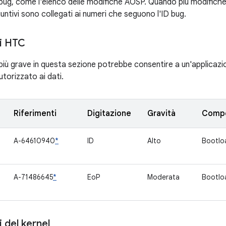
bug, come l'elenco delle modifiche AOSP. Quando più modifiche 
giuntivi sono collegati ai numeri che seguono l'ID bug.
i HTC
à più grave in questa sezione potrebbe consentire a un'applicaz
torizzato ai dati.
Riferimenti
Digitazione
Gravità
Comp
A-64610940
*
ID
Alto
Bootlo
A-71486645
*
EoP
Moderata
Bootlo
del kernel