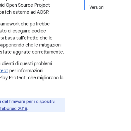
roid Open Source Project
Versioni
a patch esterne ad AOSP.
ia framework che potrebbe
ato di eseguire codice
si basa sull'effetto che lo
 supponendo che le mitigazioni
o state aggirate correttamente.
clienti di questi problemi
tect
per informazioni
lay Protect, che migliorano la
del firmware per i dispositivi
i febbraio 2018
.