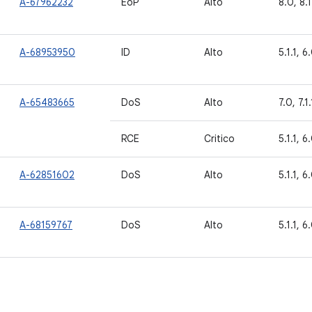
A-67962232
EoP
Alto
8.0, 8.1
A-68953950
ID
Alto
5.1.1, 6.
A-65483665
DoS
Alto
7.0, 7.1.
RCE
Critico
5.1.1, 6
A-62851602
DoS
Alto
5.1.1, 6.
A-68159767
DoS
Alto
5.1.1, 6.