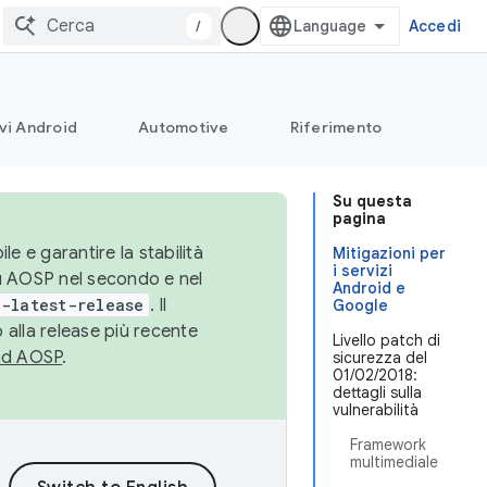
/
Accedi
vi Android
Automotive
Riferimento
Su questa
pagina
le e garantire la stabilità
Mitigazioni per
i servizi
su AOSP nel secondo e nel
Android e
-latest-release
. Il
Google
 alla release più recente
Livello patch di
ad AOSP
.
sicurezza del
01/02/2018:
dettagli sulla
vulnerabilità
Framework
multimediale