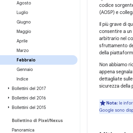
Agosto
codice sorgente
(AOSP) e colleg
Luglio
Giugno
Il più grave di 
consentire a un
Maggio
arbitrario nel c
Aprile
sfruttamento de
Marzo
della piattaform
Febbraio
Non abbiamo rice
Gennaio
appena segnalat
dettagliate sull
Indice
sicurezza della
Bollettini del 2017
Bollettini del 2016
Nota:
le infor
Bollettini del 2015
Google sono disp
Bollettino di Pixel
/
Nexus
Panoramica