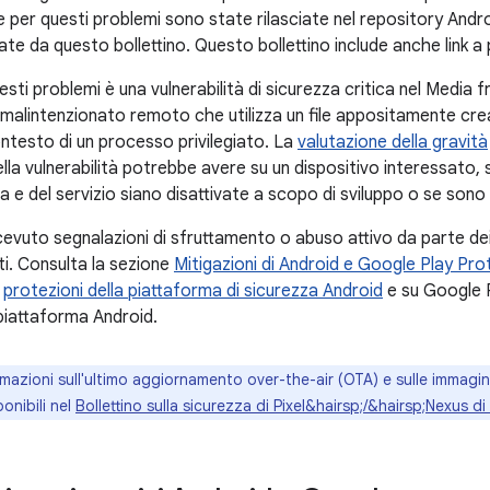
 per questi problemi sono state rilasciate nel repository And
ate da questo bollettino. Questo bollettino include anche link 
questi problemi è una vulnerabilità di sicurezza critica nel Med
 malintenzionato remoto che utilizza un file appositamente cre
ontesto di un processo privilegiato. La
valutazione della gravità
lla vulnerabilità potrebbe avere su un dispositivo interessato,
a e del servizio siano disattivate a scopo di sviluppo o se son
vuto segnalazioni di sfruttamento o abuso attivo da parte dei 
i. Consulta la sezione
Mitigazioni di Android e Google Play Pro
e
protezioni della piattaforma di sicurezza Android
e su Google P
 piattaforma Android.
mazioni sull'ultimo aggiornamento over-the-air (OTA) e sulle immagini 
onibili nel
Bollettino sulla sicurezza di Pixel&hairsp;/&hairsp;Nexus d