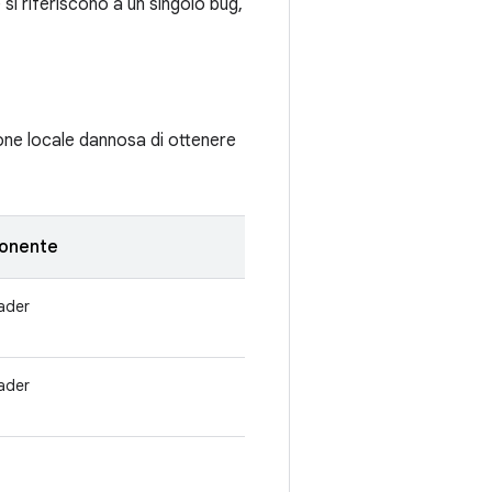
si riferiscono a un singolo bug,
ione locale dannosa di ottenere
onente
ader
ader