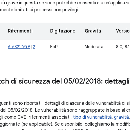
 più grave in questa sezione potrebbe consentire a un'applicaz
nte limitati ai processi con privilegi.
Riferimenti
Digitazione
Gravità
Versi
A-68217699
[
2
]
EoP
Moderata
8.0, 8.1
tch di sicurezza del 05
/
02
/
2018: dettagli
uenti sono riportati i dettagli di ciascuna delle vulnerabilità di 
ch del 05/02/2018. Le vulnerabilità sono raggruppate in base al
gli come CVE, riferimenti associati,
tipo di vulnerabilità
,
gravità
giornate (se applicabile). Se disponibile, colleghiamo la modific