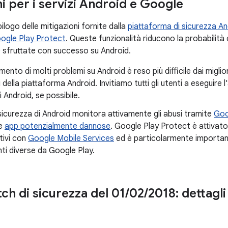
i per i servizi Android e Google
ilogo delle mitigazioni fornite dalla
piattaforma di sicurezza An
ogle Play Protect
. Queste funzionalità riducono la probabilità c
sfruttate con successo su Android.
mento di molti problemi su Android è reso più difficile dai miglio
i della piattaforma Android. Invitiamo tutti gli utenti a eseguire 
i Android, se possibile.
 sicurezza di Android monitora attivamente gli abusi tramite
Goo
le
app potenzialmente dannose
. Google Play Protect è attivat
itivi con
Google Mobile Services
ed è particolarmente importante
ti diverse da Google Play.
tch di sicurezza del 01
/
02
/
2018: dettagli