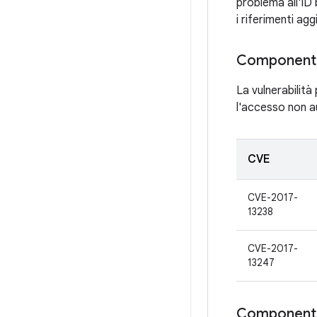
problema all'ID 
i riferimenti ag
Component
La vulnerabilit
l'accesso non au
CVE
CVE-2017-
13238
CVE-2017-
13247
Componenti 