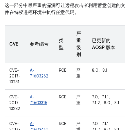
这一部分中最严重的漏洞可让远程攻击者利用蓄意创建的文
件在特权进程环境中执行任意代码。
严
类
重
已更新的
CVE
参考编号
型
级
AOSP 版本
别
CVE-
A-
RCE
严
8.0、8.1
2017-
71603262
重
13281
CVE-
A-
RCE
严
7.0、7.1.1、
2017-
71603315
重
7.1.2、8.0、8.1
13282
CVE-
A-
RCE
严
7.0、7.1.1、
2017-
71603410
重
7.1.2、8.0、8.1