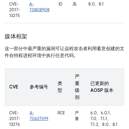
CVE-
A-
ID
高
8.0、8.1
2017-
70808908
13275
媒体框架
这一部分中最严重的漏洞可让远程攻击者利用蓄意创建的文
件在特权进程环境中执行任意代码。
严
类
重
已更新的
CVE
参考编号
型
级
AOSP 版本
别
CVE-
A-
RCE
严
6.0、6.0.1、
2017-
70637599
重
7.0、7.1.1、
13276
7.1.2、8.0、8.1