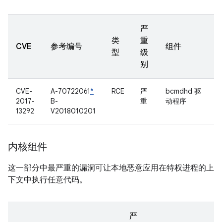
严
类
重
CVE
参考编号
组件
型
级
别
CVE-
A-70722061
*
RCE
严
bcmdhd 驱
2017-
B-
重
动程序
13292
V2018010201
内核组件
这一部分中最严重的漏洞可让本地恶意应用在特权进程的上
下文中执行任意代码。
严