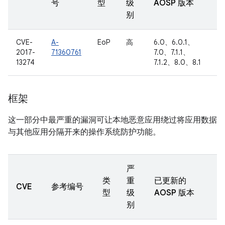
号
型
级
AOSP 版本
别
CVE-
A-
EoP
高
6.0、6.0.1、
2017-
71360761
7.0、7.1.1、
13274
7.1.2、8.0、8.1
框架
这一部分中最严重的漏洞可让本地恶意应用绕过将应用数据
与其他应用分隔开来的操作系统防护功能。
严
类
重
已更新的
CVE
参考编号
型
级
AOSP 版本
别