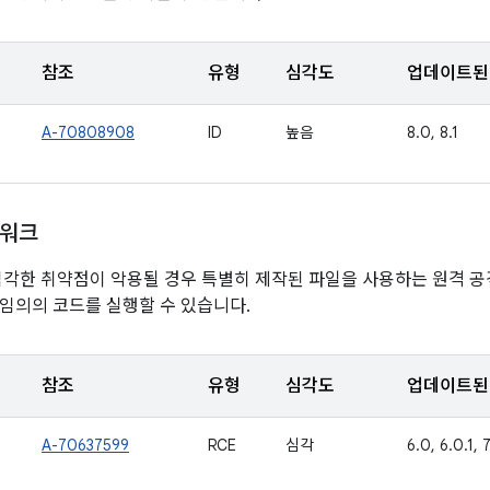
참조
유형
심각도
업데이트된 
A-70808908
ID
높음
8.0, 8.1
임워크
심각한 취약점이 악용될 경우 특별히 제작된 파일을 사용하는 원격 
임의의 코드를 실행할 수 있습니다.
참조
유형
심각도
업데이트된 
A-70637599
RCE
심각
6.0, 6.0.1, 7.