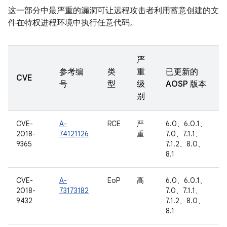
这一部分中最严重的漏洞可让远程攻击者利用蓄意创建的文
件在特权进程环境中执行任意代码。
严
参考编
类
重
已更新的
CVE
号
型
级
AOSP 版本
别
CVE-
A-
RCE
严
6.0、6.0.1、
2018-
74121126
重
7.0、7.1.1、
9365
7.1.2、8.0、
8.1
CVE-
A-
EoP
高
6.0、6.0.1、
2018-
73173182
7.0、7.1.1、
9432
7.1.2、8.0、
8.1