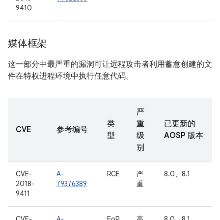
9410
媒体框架
这一部分中最严重的漏洞可让远程攻击者利用蓄意创建的文
件在特权进程环境中执行任意代码。
严
类
重
已更新的
CVE
参考编号
型
级
AOSP 版本
别
CVE-
A-
RCE
严
8.0、8.1
2018-
79376389
重
9411
CVE-
A-
EoP
高
8.0、8.1