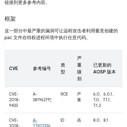
链接到更多参考内容。
框架
这一部分中最严重的漏洞可让远程攻击者利用蓄意创建的
pac 文件在特权进程环境中执行任意代码。
严
类
重
已更新的
CVE
参考编号
型
级
AOSP 版本
别
CVE-
A-
RCE
严
6.0、6.0.1、
2018-
38196219
*
重
7.0、7.1.1、
9433
7.1.2
CVE-
A-
ID
高
8.0、8.1
2018-
77822336