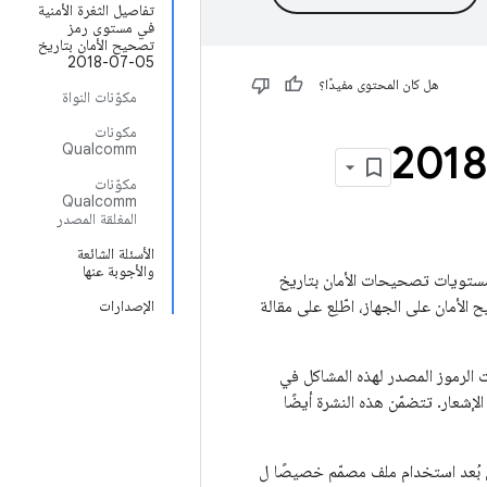
تفاصيل الثغرة الأمنية
في مستوى رمز
تصحيح الأمان بتاريخ
05‏-07‏-2018
هل كان المحتوى مفيدًا؟
مكوّنات النواة
مكونات
Qualcomm
مكوّنات
Qualcomm
المغلقة المصدر
الأسئلة الشائعة
والأجوبة عنها
على تفاصيل حول ثغرات الأمان التي تؤثر في أجهزة Android. تعالج مستويات تصحيحات الأمان بتاريخ
الإصدارات
تصحيحات الرموز المصدر لهذه المشاكل في
لوصول إليها من خلال هذا الإشعار. تتضمّن هذه النشرة أيضًا
 ، والتي يمكن أن تتيح لمهاجم عن بُعد استخدام ملف مصمّم خصيصًا ل