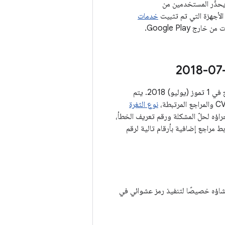
ذّر المستخدمين من
خدمات
Google Play.
في الأقسام أدناه، نقدّم تفاصيل عن كل من نقاط الضعف في الأمان التي تنطبق على مستوى التصحيح في 1 تموز (يوليو) 2018. يتم
نوع الثغرة
لذي تم إجراؤه لحلّ المشكلة ورقم تعريف الخطأ،
احد، يتم ربط مراجع إضافية بأرقام تالية لرقم
ة الأمنية الأكثر خطورة في هذا القسم لمهاجم عن بُعد باستخدام ملف pac. تم إنشاؤه خصيصًا لتنفيذ رمز عشوائي في