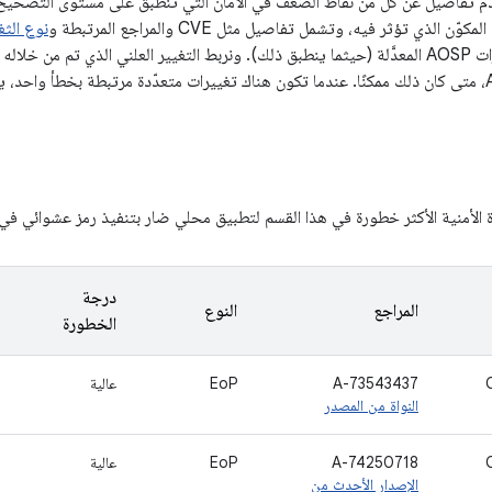
ن الذي تؤثر فيه، وتشمل تفاصيل مثل CVE والمراجع المرتبطة و
نوع الثغ
ينطبق ذلك) وإصدارات AOSP المعدَّلة (حيثما ينطبق ذلك). ونربط التغيير العلني الذي تم 
التغييرات في AOSP، متى كان ذلك ممكنًا. عندما تكون هناك تغييرات متعدّدة مرتبطة بخطأ واح
 الأمنية الأكثر خطورة في هذا القسم لتطبيق محلي ضار بتنفيذ رمز عشوائي في
درجة
المراجع
النوع
الخطورة
A-73543437
EoP
عالية
النواة من المصدر
A-74250718
EoP
عالية
الإصدار الأحدث من