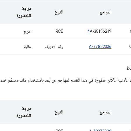
درجة
المراجع
النوع
الخطورة
A-38196219
*
RCE
حرِج
A-77822336
رقم التعريف
عالية
ئط
 الأمنية الأكثر خطورة في هذا القسم لمهاجم عن بُعد باستخدام ملف مصمّم خص
درجة
المراجع
النوع
الخطورة