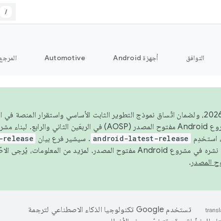
/
التوافق
أجهزة Android
Automotive
المرجع
اعتبارًا من عام 2026، ولضمان اتّساق نموذج التطوير الثابت الأساسي واستقرار المنصة
 استخدِم
android-latest-release
. سيشير فرع بيان
-release
ح المصدر. لمزيد من المعلومات، يُرجى الاطّلاع على
.
تستخدم Google تكنولوجيا الذكاء الاصطناعي لترجمة