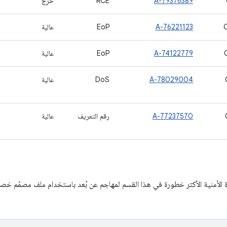
A-79376389
RCE
حرِج
A-76221123
EoP
عالية
A-74122779
EoP
عالية
A-78029004
DoS
عالية
A-77237570
رقم التعريف
عالية
 الأمنية الأكثر خطورة في هذا القسم لمهاجم عن بُعد باستخدام ملف مصمّم خص