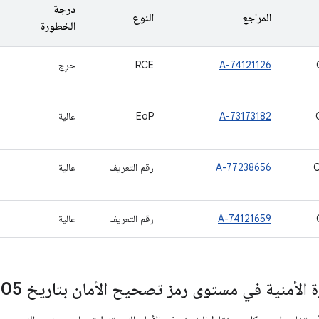
درجة
المراجع
النوع
الخطورة
A-74121126
RCE
حرِج
A-73173182
EoP
عالية
A-77238656
رقم التعريف
عالية
A-74121659
رقم التعريف
عالية
لأمنية في مستوى رمز تصحيح الأمان بتاريخ 05‏-07‏-2018