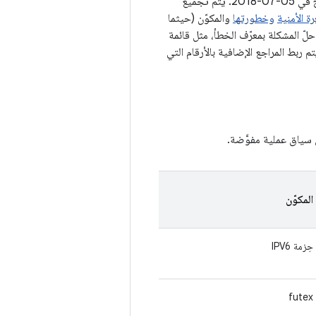
في الأقسام أدناه، نقدّم تفاصيل عن كل من نقاط الضعف في الأمان التي تنطبق على مستوى التصحيح في 05-07-2018. يتم تجميع
رة الأمنية
وخطورتها
والمكوّن (حيثما
من خلاله حلّ المشكلة بمعرّف الخطأ، مثل قائمة
د، يتم ربط المراجع الإضافية بالأرقام التي
 سياق عملية مفوَّضة.
المكوّن
حِزمة IPV6
futex