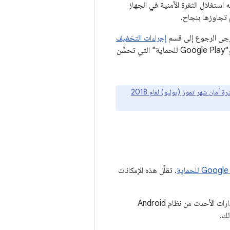
ه استغلال الثغرة الأمنية في الجهاز
م تجاوزها بنجاح.
يُرجى الرجوع إلى قسم
إجراءات التخفيف
و"Google Play للحماية" التي تحسِّن
نشرة أمان شهر تموز (يوليو) لعام 2018
Goog للحماية
. تقلِّل هذه الإمكانات
إنّ استغلال العديد من المشاكل على Android أصبح أكثر صعوبة بسبب التحسينات في الإصدارات الأحدث من نظام Android