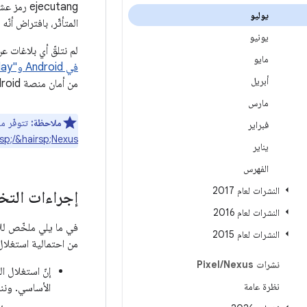
ejecutang رمز عشوائي في سياق عملية مفوَّضة. يستند
يوليو
المتأثّر، بافتراض أن
يونيو
لم نتلقّ أي بلاغات ع
مايو
في Android و"Google Play للحماية"
أبريل
من أمان منصة Android.
مارس
ملاحظة:
تتوفّر معلومات عن
فبراير
rsp;/&hairsp;Nexus
يناير
الفهرس
النشرات لعام 2017
إجراءات التخفيف في droid
النشرات لعام 2016
في ما يلي ملخّص للإ
النشرات لعام 2015
من احتمالية استغلال ثغر
نشرات Pixel
Nexus
/
نظرة عامة
الأساسي. وننصحك