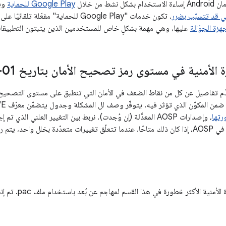
ل نشط من خلال
Google Play للحماية
ويح
تي قد تتسبّب بضرر
. تكون خدمات "Google Play للحماية" مفعّلة تلقائيًا على الأجهزة التي تم تثبيت
عليها، وهي مهمة بشكلٍ خاص للمستخدمين الذين يثبتون التطبيقات من خارج 
الأمنية في مستوى رمز تصحيح الأمان بتاريخ 01-07-2018
مكوّن الذي تؤثر فيه. يتوفّر وصف لل المشكلة وجدول يتضمّن معرّف CVE والمراجع المرتبطة،
تها
، وإصدارات AOSP المعدَّلة (إن وُجدت). نربط بين التغيير العلني ا
مثل قائمة التغييرات في AOSP، إذا كان ذلك متاحًا. عندما تتعلّق تغييرات متعدّدة بخلل و
يمكن أن تسمح الثغر