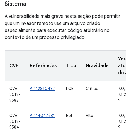
Sistema
A vulnerabilidade mais grave nesta seção pode permitir
que um invasor remoto use um arquivo criado
especialmente para executar código arbitrário no
contexto de um processo privilegiado.
Versõ
CVE
Referências
Tipo
Gravidade
atual
do A
CVE-
A-112860487
RCE
Crítico
7.0, 7.1
2018-
7.1.2, 8
9583
9
CVE-
A-114047681
EoP
Alta
7.0, 7.1
2018-
7.1.2, 8
9584
9