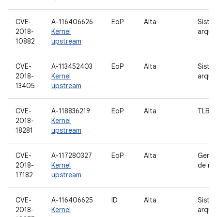
CVE-
A-116406626
EoP
Alta
Siste
2018-
Kernel
arqui
10882
upstream
CVE-
A-113452403
EoP
Alta
Siste
2018-
Kernel
arqui
13405
upstream
CVE-
A-118836219
EoP
Alta
TLB
2018-
Kernel
18281
upstream
CVE-
A-117280327
EoP
Alta
Geren
2018-
Kernel
de me
17182
upstream
CVE-
A-116406625
ID
Alta
Siste
2018-
Kernel
arqui