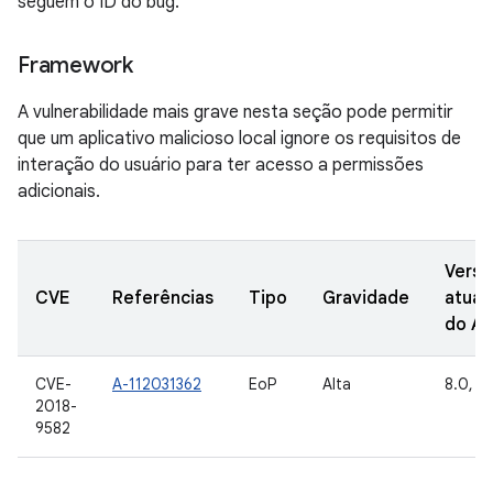
seguem o ID do bug.
Framework
A vulnerabilidade mais grave nesta seção pode permitir
que um aplicativo malicioso local ignore os requisitos de
interação do usuário para ter acesso a permissões
adicionais.
Versõ
CVE
Referências
Tipo
Gravidade
atual
do A
CVE-
A-112031362
EoP
Alta
8.0, 8.
2018-
9582