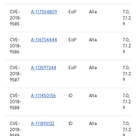
CVE-
A-117554809
EoP
Alta
7.0, 7.1
2018-
7.1.2, 8
9585
9
CVE-
A-116754444
EoP
Alta
7.0, 7.1
2018-
7.1.2, 8
9586
9
CVE-
A-113597344
EoP
Alta
7.0, 7.1
2018-
7.1.2, 8
9587
9
CVE-
A-111450156
ID
Alta
7.0, 7.1
2018-
7.1.2, 8
9588
9
CVE-
A-111893132
ID
Alta
7.0, 7.1
2018-
7.1.2, 8
9589
9