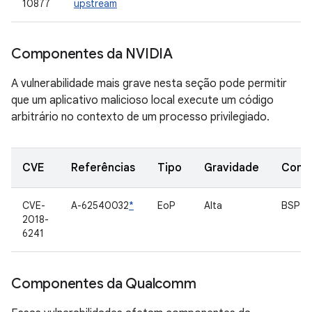
10877
upstream
Componentes da NVIDIA
A vulnerabilidade mais grave nesta seção pode permitir
que um aplicativo malicioso local execute um código
arbitrário no contexto de um processo privilegiado.
CVE
Referências
Tipo
Gravidade
Comp
CVE-
A-62540032
*
EoP
Alta
BSP d
2018-
6241
Componentes da Qualcomm