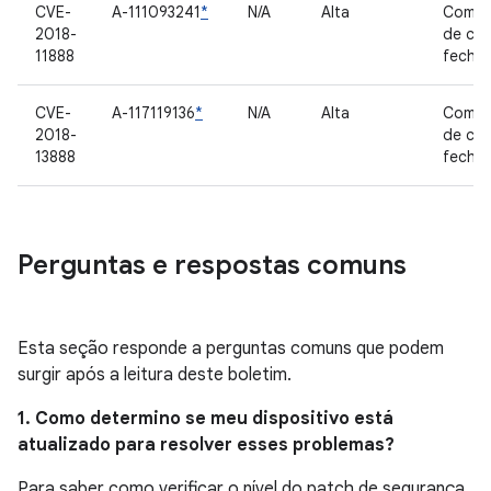
CVE-
A-111093241
*
N/A
Alta
Compo
2018-
de có
11888
fecha
CVE-
A-117119136
*
N/A
Alta
Compo
2018-
de có
13888
fecha
Perguntas e respostas comuns
Esta seção responde a perguntas comuns que podem
surgir após a leitura deste boletim.
1. Como determino se meu dispositivo está
atualizado para resolver esses problemas?
Para saber como verificar o nível do patch de segurança