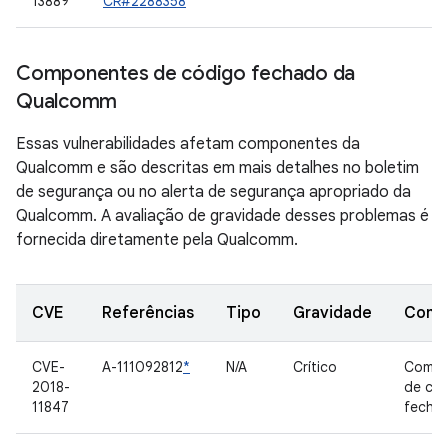
13889
CR#2288358
Componentes de código fechado da
Qualcomm
Essas vulnerabilidades afetam componentes da
Qualcomm e são descritas em mais detalhes no boletim
de segurança ou no alerta de segurança apropriado da
Qualcomm. A avaliação de gravidade desses problemas é
fornecida diretamente pela Qualcomm.
CVE
Referências
Tipo
Gravidade
Comp
CVE-
A-111092812
*
N/A
Crítico
Compo
2018-
de có
11847
fecha