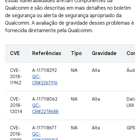
Essas vulnerabilidades afetam componentes da
Qualcomm e são descritas em mais detalhes no boletim
de segurança ou alerta de segurança apropriado da
Qualcomm. A avaliação de gravidade desses problemas é
fornecida diretamente pela Qualcomm.
CVE
Referências
Tipo
Gravidade
Comp
CVE-
A-117118292
N/A
Alta
Áudio
2018-
QC-
11962
CR#2267916
CVE-
A-117118062
N/A
Alta
Data 
2018-
QC-
LNX
12014
CR#2278688
CVE-
A-117118677
N/A
Alta
GPS
2018-
QC-