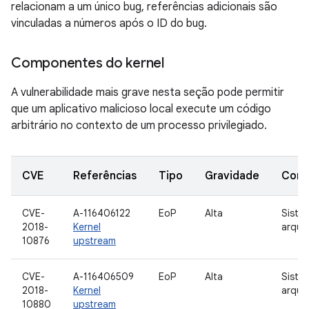
relacionam a um único bug, referências adicionais são
vinculadas a números após o ID do bug.
Componentes do kernel
A vulnerabilidade mais grave nesta seção pode permitir
que um aplicativo malicioso local execute um código
arbitrário no contexto de um processo privilegiado.
CVE
Referências
Tipo
Gravidade
Com
CVE-
A-116406122
EoP
Alta
Siste
2018-
Kernel
arqui
10876
upstream
CVE-
A-116406509
EoP
Alta
Siste
2018-
Kernel
arqui
10880
upstream