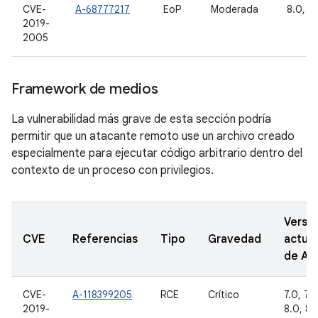
CVE-
A-68777217
EoP
Moderada
8.0, 8.
2019-
2005
Framework de medios
La vulnerabilidad más grave de esta sección podría
permitir que un atacante remoto use un archivo creado
especialmente para ejecutar código arbitrario dentro del
contexto de un proceso con privilegios.
Versi
CVE
Referencias
Tipo
Gravedad
actual
de A
CVE-
A-118399205
RCE
Crítico
7.0, 7.1.
2019-
8.0, 8.1