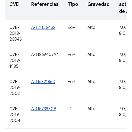
CVE
Referencias
Tipo
Gravedad
actua
de A
CVE-
A-121156452
EoP
Alto
7.0, 7.1
2018-
8.0, 8.
20346
CVE-
A-118694079*
EoP
Alto
7.0, 7.1
2019-
8.0
1985
CVE-
A-116321860
EoP
Alto
7.0, 7.1
2019-
8.0, 8.
2003
CVE-
A-115739809
ID
Alto
7.0, 7.1
2019-
8.0, 8.
2004