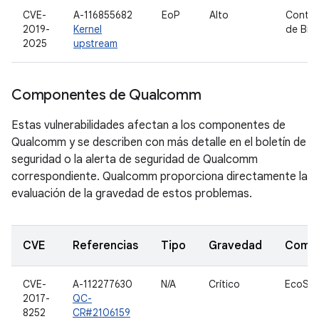
CVE-
A-116855682
EoP
Alto
Contro
2019-
Kernel
de Bin
2025
upstream
Componentes de Qualcomm
Estas vulnerabilidades afectan a los componentes de
Qualcomm y se describen con más detalle en el boletín de
seguridad o la alerta de seguridad de Qualcomm
correspondiente. Qualcomm proporciona directamente la
evaluación de la gravedad de estos problemas.
CVE
Referencias
Tipo
Gravedad
Comp
CVE-
A-112277630
N/A
Crítico
EcoSy
2017-
QC-
8252
CR#2106159