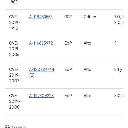
1989
CVE-
A-118453553
RCE
Crítico
7.0, 7.1.
2019-
8.0, 8.1
1990
CVE-
A-116665972
EoP
Alto
9
2019-
2006
CVE-
A-120789744
EoP
Alto
8.1 y 9
2019-
[
2
]
2007
CVE-
A-122309228
EoP
Alto
8.0, 8.1
2019-
2008
Sistema