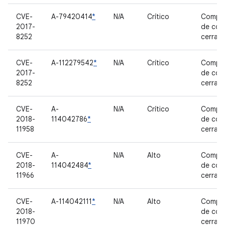
CVE-
A-79420414
*
N/A
Crítico
Compo
2017-
de cód
8252
cerrad
CVE-
A-112279542
*
N/A
Crítico
Compo
2017-
de cód
8252
cerrad
CVE-
A-
N/A
Crítico
Compo
2018-
114042786
*
de cód
11958
cerrad
CVE-
A-
N/A
Alto
Compo
2018-
114042484
*
de cód
11966
cerrad
CVE-
A-114042111
*
N/A
Alto
Compo
2018-
de cód
11970
cerrad