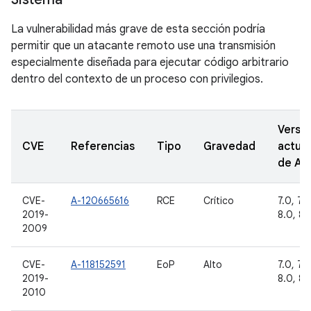
La vulnerabilidad más grave de esta sección podría
permitir que un atacante remoto use una transmisión
especialmente diseñada para ejecutar código arbitrario
dentro del contexto de un proceso con privilegios.
Versi
CVE
Referencias
Tipo
Gravedad
actual
de A
CVE-
A-120665616
RCE
Crítico
7.0, 7.1.
2019-
8.0, 8.1
2009
CVE-
A-118152591
EoP
Alto
7.0, 7.1.
2019-
8.0, 8.1
2010