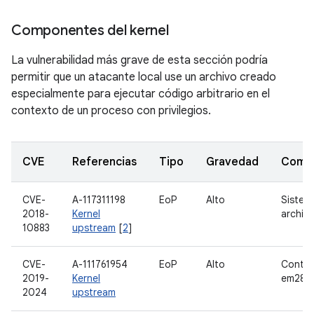
Componentes del kernel
La vulnerabilidad más grave de esta sección podría
permitir que un atacante local use un archivo creado
especialmente para ejecutar código arbitrario en el
contexto de un proceso con privilegios.
CVE
Referencias
Tipo
Gravedad
Comp
CVE-
A-117311198
EoP
Alto
Sistem
2018-
Kernel
archiv
10883
upstream
[
2
]
CVE-
A-111761954
EoP
Alto
Contro
2019-
Kernel
em28x
2024
upstream