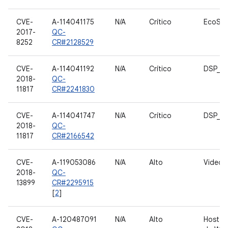
CVE-
A-114041175
N/A
Crítico
EcoSy
2017-
QC-
8252
CR#2128529
CVE-
A-114041192
N/A
Crítico
DSP_Se
2018-
QC-
11817
CR#2241830
CVE-
A-114041747
N/A
Crítico
DSP_Se
2018-
QC-
11817
CR#2166542
CVE-
A-119053086
N/A
Alto
Video
2018-
QC-
13899
CR#2295915
[
2
]
CVE-
A-120487091
N/A
Alto
Host d