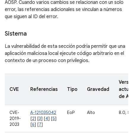
AOSP. Cuando varios cambios se relacionan con un solo
error, las referencias adicionales se vinculan a números
que siguen al ID del error.
Sistema
La vulnerabilidad de esta sección podría permitir que una
aplicación maliciosa local ejecute código arbitrario en el
contexto de un proceso con privilegios.
Versi
CVE
Referencias
Tipo
Gravedad
actual
de A
CVE-
A-121035042
EoP
Alto
8.0, 8.1
2019-
[
2
] [
3
] [
4
] [
5
]
2023
[
6
] [
7
]