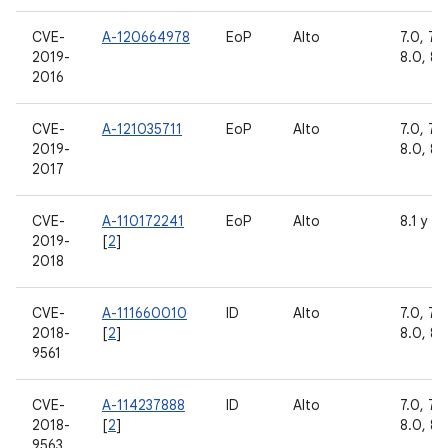
CVE-
A-120664978
EoP
Alto
7.0, 7.1.
2019-
8.0, 8.1
2016
CVE-
A-121035711
EoP
Alto
7.0, 7.1.
2019-
8.0, 8.1
2017
CVE-
A-110172241
EoP
Alto
8.1 y 9
2019-
[
2
]
2018
CVE-
A-111660010
ID
Alto
7.0, 7.1.
2018-
[
2
]
8.0, 8.1
9561
CVE-
A-114237888
ID
Alto
7.0, 7.1.
2018-
[
2
]
8.0, 8.1
9563