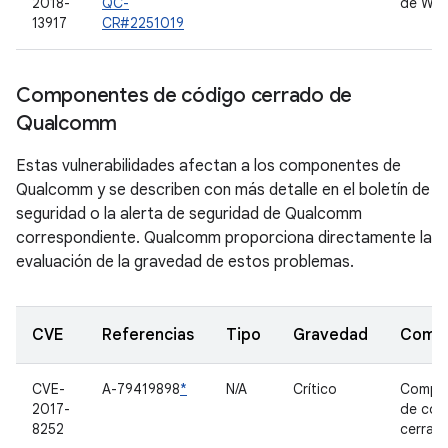
2018-
QC-
de WIN
13917
CR#2251019
Componentes de código cerrado de
Qualcomm
Estas vulnerabilidades afectan a los componentes de
Qualcomm y se describen con más detalle en el boletín de
seguridad o la alerta de seguridad de Qualcomm
correspondiente. Qualcomm proporciona directamente la
evaluación de la gravedad de estos problemas.
CVE
Referencias
Tipo
Gravedad
Comp
CVE-
A-79419898
*
N/A
Crítico
Compo
2017-
de cód
8252
cerrad