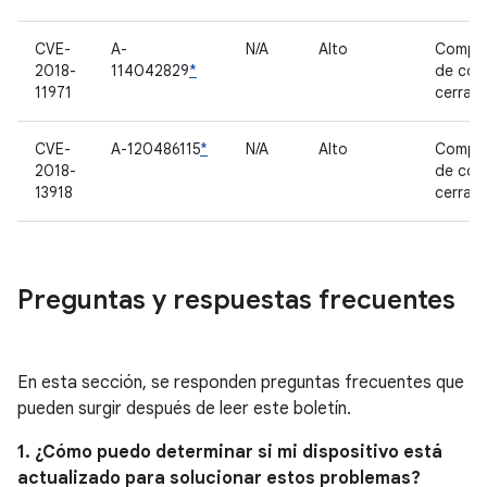
CVE-
A-
N/A
Alto
Compo
2018-
114042829
*
de cód
11971
cerrad
CVE-
A-120486115
*
N/A
Alto
Compo
2018-
de cód
13918
cerrad
Preguntas y respuestas frecuentes
En esta sección, se responden preguntas frecuentes que
pueden surgir después de leer este boletín.
1. ¿Cómo puedo determinar si mi dispositivo está
actualizado para solucionar estos problemas?