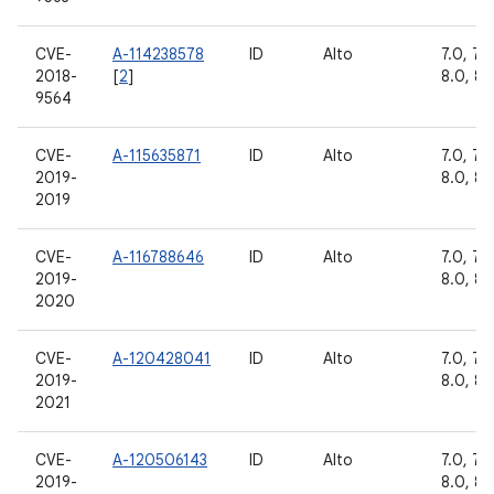
CVE-
A-114238578
ID
Alto
7.0, 7.1.
2018-
[
2
]
8.0, 8.1
9564
CVE-
A-115635871
ID
Alto
7.0, 7.1.
2019-
8.0, 8.1
2019
CVE-
A-116788646
ID
Alto
7.0, 7.1.
2019-
8.0, 8.1
2020
CVE-
A-120428041
ID
Alto
7.0, 7.1.
2019-
8.0, 8.1
2021
CVE-
A-120506143
ID
Alto
7.0, 7.1.
2019-
8.0, 8.1