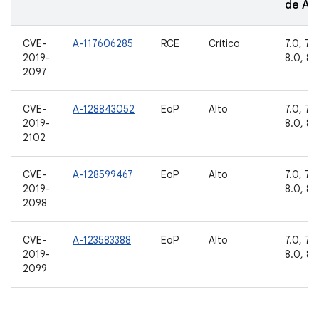
de A
CVE-
A-117606285
RCE
Crítico
7.0, 7.1.
2019-
8.0, 8.1
2097
CVE-
A-128843052
EoP
Alto
7.0, 7.1.
2019-
8.0, 8.1
2102
CVE-
A-128599467
EoP
Alto
7.0, 7.1.
2019-
8.0, 8.1
2098
CVE-
A-123583388
EoP
Alto
7.0, 7.1.
2019-
8.0, 8.1
2099