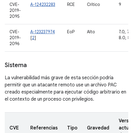
CVE-
A-124232283
RCE
Crítico
9
2019-
2095
CVE-
A-123237974
EoP
Alto
7.0, 7.1.
2019-
[
2
]
8.0, 8.1
2096
Sistema
La vulnerabilidad más grave de esta sección podría
permitir que un atacante remoto use un archivo PAC
creado especialmente para ejecutar código arbitrario en
el contexto de un proceso con privilegios.
Versi
CVE
Referencias
Tipo
Gravedad
actual