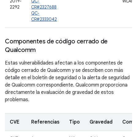
2019-
QC-
WLAN
2292
CR#2327688
QC-
CR#2333042
Componentes de código cerrado de
Qualcomm
Estas vulnerabilidades afectan a los componentes de
código cerrado de Qualcomm y se describen con más
detalle en el boletín de seguridad o la alerta de seguridad
de Qualcomm correspondiente. Qualcomm proporciona
directamente la evaluación de gravedad de estos
problemas.
CVE
Referencias
Tipo
Gravedad
Comp