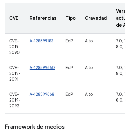
Versi
CVE
Referencias
Tipo
Gravedad
actual
de A
CVE-
A-128599183
EoP
Alto
7.0, 7.1.
2019-
8.0, 8.1
2090
CVE-
A-128599660
EoP
Alto
7.0, 7.1.
2019-
8.0, 8.1
2091
CVE-
A-128599668
EoP
Alto
7.0, 7.1.
2019-
8.0, 8.1
2092
Framework de medios