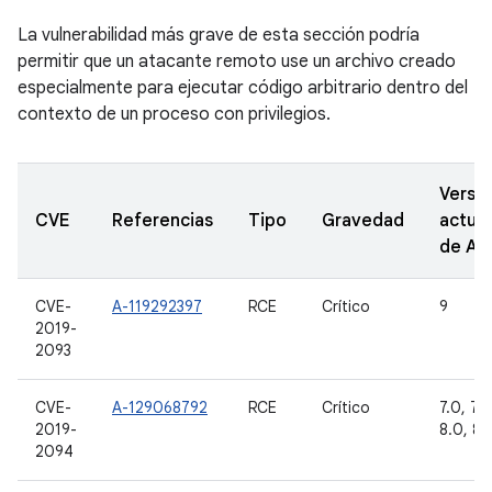
La vulnerabilidad más grave de esta sección podría
permitir que un atacante remoto use un archivo creado
especialmente para ejecutar código arbitrario dentro del
contexto de un proceso con privilegios.
Versi
CVE
Referencias
Tipo
Gravedad
actual
de A
CVE-
A-119292397
RCE
Crítico
9
2019-
2093
CVE-
A-129068792
RCE
Crítico
7.0, 7.1.
2019-
8.0, 8.1
2094