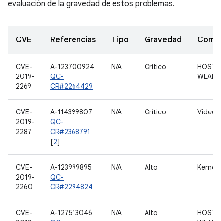
evaluación de la gravedad de estos problemas.
CVE
Referencias
Tipo
Gravedad
Comp
CVE-
A-123700924
N/A
Crítico
HOST 
2019-
QC-
WLAN
2269
CR#2264429
CVE-
A-114399807
N/A
Crítico
Video
2019-
QC-
2287
CR#2368791
[
2
]
CVE-
A-123999895
N/A
Alto
Kernel
2019-
QC-
2260
CR#2294824
CVE-
A-127513046
N/A
Alto
HOST 