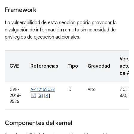
Framework
La vulnerabilidad de esta sección podría provocar la
divulgación de información remota sin necesidad de
privilegios de ejecución adicionales.
Versi
CVE
Referencias
Tipo
Gravedad
actual
de A
CVE-
A-112159033
ID
Alto
7.0, 7.1.
2018-
[
2
] [
3
] [
4
]
8.0, 8.1
9526
Componentes del kernel