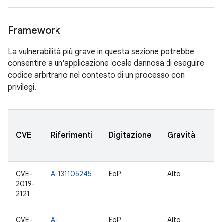
Framework
La vulnerabilità più grave in questa sezione potrebbe
consentire a un'applicazione locale dannosa di eseguire
codice arbitrario nel contesto di un processo con
privilegi.
V
CVE
Riferimenti
Digitazione
Gravità
A
a
CVE-
A-131105245
EoP
Alto
9
2019-
2121
CVE-
A-
EoP
Alto
7.