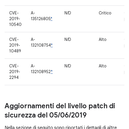
CVE-
A-
N/D
Critico
C
2019-
135126805
*
pr
10540
CVE-
A-
N/D
Alto
C
2019-
132108754
*
pr
10489
CVE-
A-
N/D
Alto
C
2019-
132108952
*
pr
2294
Aggiornamenti del livello patch di
sicurezza del 05
/
06
/
2019
Nella sezione di seguito sono riportati i dettagli di altre