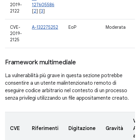
2019-
127605586
7.
2122
[
2
] [
3
]
8.
CVE-
A-132275252
EoP
Moderata
7.
2019-
7.
2125
8.
Framework multimediale
La vulnerabilità più grave in questa sezione potrebbe
consentire a un utente malintenzionato remoto di
eseguire codice arbitrario nel contesto di un processo
senza privilegi utilizzando un file appositamente creato.
Ve
CVE
Riferimenti
Digitazione
Gravità
AO
ag