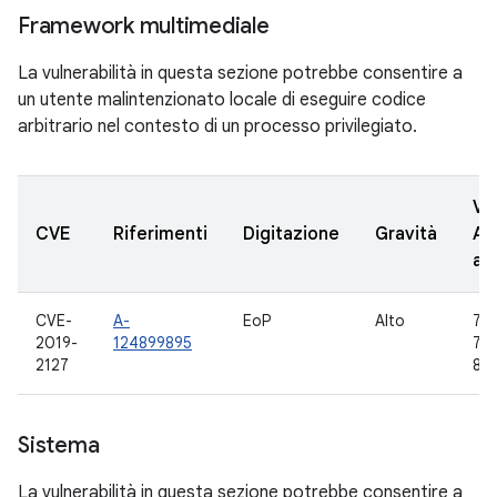
Framework multimediale
La vulnerabilità in questa sezione potrebbe consentire a
un utente malintenzionato locale di eseguire codice
arbitrario nel contesto di un processo privilegiato.
Ve
CVE
Riferimenti
Digitazione
Gravità
AO
ag
CVE-
A-
EoP
Alto
7.0,
2019-
124899895
7.1
2127
8.1,
Sistema
La vulnerabilità in questa sezione potrebbe consentire a