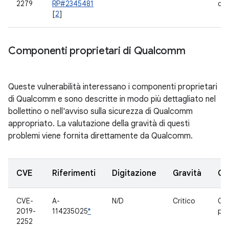
2279
RP#2345481
qua
[
2
]
Componenti proprietari di Qualcomm
Queste vulnerabilità interessano i componenti proprietari
di Qualcomm e sono descritte in modo più dettagliato nel
bollettino o nell'avviso sulla sicurezza di Qualcomm
appropriato. La valutazione della gravità di questi
problemi viene fornita direttamente da Qualcomm.
CVE
Riferimenti
Digitazione
Gravità
Co
CVE-
A-
N/D
Critico
Co
2019-
114235025
*
pro
2252