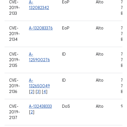
CVE-
A-
EoP
Alto
7.0,
2019-
132082342
7.1
2133
8.1,
CVE-
A-132083376
EoP
Alto
7.0,
2019-
7.1
2134
8.1,
CVE-
A-
ID
Alto
7.0,
2019-
125900276
7.1
2135
8.1,
CVE-
A-
ID
Alto
7.0,
2019-
132650049
7.1
2136
[
2
] [
3
] [
4
]
8.1,
CVE-
A-132438333
DoS
Alto
9
2019-
[
2
]
2137