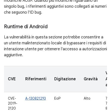
modifiche AOSP. Quando più modifiche riguardano un
singolo bug, i riferimenti aggiuntivi sono collegati ai numeri
che seguono l'ID bug.
Runtime di Android
La vulnerabilità in questa sezione potrebbe consentire a
un utente malintenzionato locale di bypassare i requisiti di
interazione utente per ottenere l'accesso a autorizzazioni
aggiuntive.
Ve
CVE
Riferimenti
Digitazione
Gravità
AO
ag
CVE-
A-130821293
EoP
Alto
7.0,
2019-
7.1
2120
8.1,