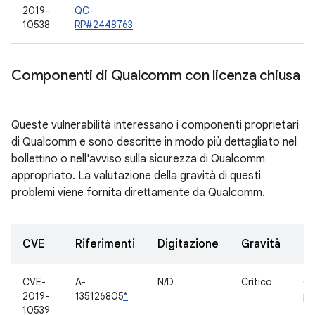
2019-
QC-
10538
RP#2448763
Componenti di Qualcomm con licenza chiusa
Queste vulnerabilità interessano i componenti proprietari
di Qualcomm e sono descritte in modo più dettagliato nel
bollettino o nell'avviso sulla sicurezza di Qualcomm
appropriato. La valutazione della gravità di questi
problemi viene fornita direttamente da Qualcomm.
CVE
Riferimenti
Digitazione
Gravità
C
CVE-
A-
N/D
Critico
C
2019-
135126805
*
pr
10539