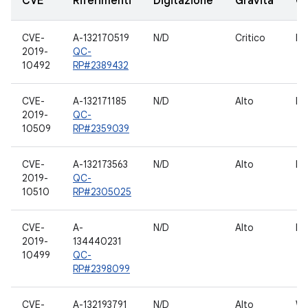
CVE
Riferimenti
Digitazione
Gravità
C
CVE-
A-132170519
N/D
Critico
HL
2019-
QC-
10492
RP#2389432
CVE-
A-132171185
N/D
Alto
B
2019-
QC-
10509
RP#2359039
CVE-
A-132173563
N/D
Alto
B
2019-
QC-
10510
RP#2305025
CVE-
A-
N/D
Alto
MP
2019-
134440231
10499
QC-
RP#2398099
CVE-
A-132193791
N/D
Alto
W