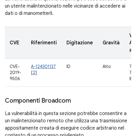
un utente malintenzionato nelle vicinanze di accedere ai
dati o di manometterli.
Ve
CVE
Riferimenti
Digitazione
Gravità
AO
ag
CVE-
A-124301137
ID
Alto
7.0,
2019-
[
2
]
7.1
9506
8.1,
Componenti Broadcom
La vulnerabilità in questa sezione potrebbe consentire a
un malintenzionato remoto che utilizza una trasmissione
appositamente creata di eseguire codice arbitrario nel
contesto di un processo privilegiato.