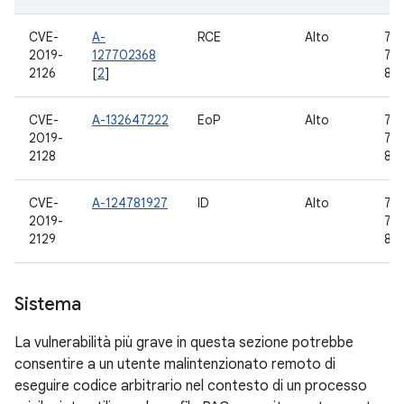
CVE-
A-
RCE
Alto
7.0,
2019-
127702368
7.1
2126
[
2
]
8.1,
CVE-
A-132647222
EoP
Alto
7.0,
2019-
7.1
2128
8.1,
CVE-
A-124781927
ID
Alto
7.0,
2019-
7.1
2129
8.1,
Sistema
La vulnerabilità più grave in questa sezione potrebbe
consentire a un utente malintenzionato remoto di
eseguire codice arbitrario nel contesto di un processo