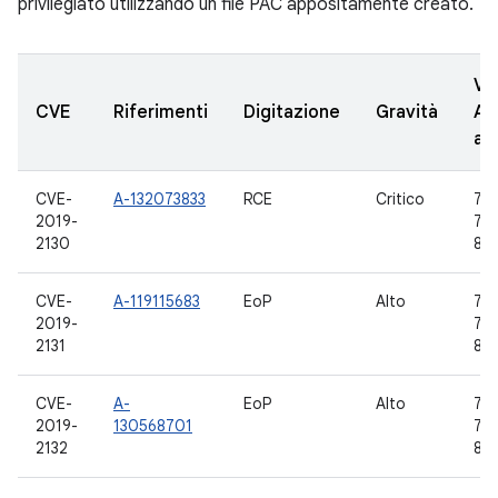
privilegiato utilizzando un file PAC appositamente creato.
Ve
CVE
Riferimenti
Digitazione
Gravità
AO
ag
CVE-
A-132073833
RCE
Critico
7.0,
2019-
7.1
2130
8.1,
CVE-
A-119115683
EoP
Alto
7.0,
2019-
7.1
2131
8.1,
CVE-
A-
EoP
Alto
7.0,
2019-
130568701
7.1
2132
8.1,