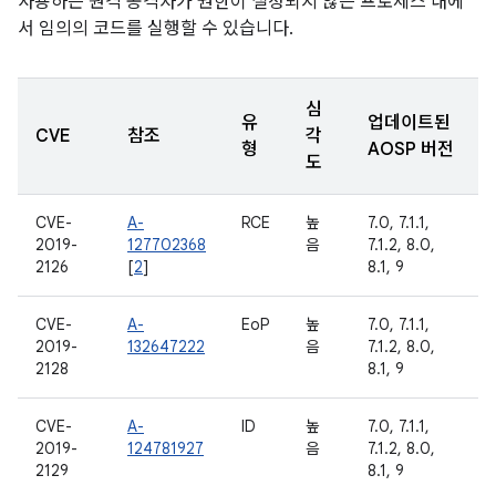
사용하는 원격 공격자가 권한이 설정되지 않은 프로세스 내에
서 임의의 코드를 실행할 수 있습니다.
심
유
업데이트된
CVE
참조
각
형
AOSP 버전
도
CVE-
A-
RCE
높
7.0, 7.1.1,
2019-
127702368
음
7.1.2, 8.0,
2126
[
2
]
8.1, 9
CVE-
A-
EoP
높
7.0, 7.1.1,
2019-
132647222
음
7.1.2, 8.0,
2128
8.1, 9
CVE-
A-
ID
높
7.0, 7.1.1,
2019-
124781927
음
7.1.2, 8.0,
2129
8.1, 9