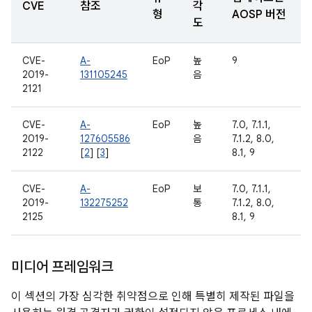
CVE
참조
각
형
AOSP 버전
도
CVE-
A-
EoP
높
9
2019-
131105245
음
2121
CVE-
A-
EoP
높
7.0, 7.1.1,
2019-
127605586
음
7.1.2, 8.0,
2122
[
2
] [
3
]
8.1, 9
CVE-
A-
EoP
보
7.0, 7.1.1,
2019-
132275252
통
7.1.2, 8.0,
2125
8.1, 9
미디어 프레임워크
이 섹션의 가장 심각한 취약점으로 인해 특별히 제작된 파일을