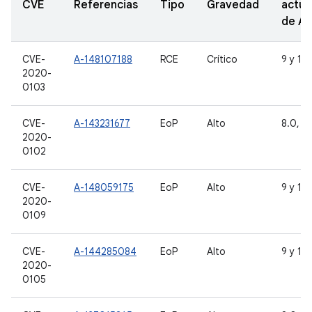
CVE
Referencias
Tipo
Gravedad
actua
de A
CVE-
A-148107188
RCE
Crítico
9 y 10
2020-
0103
CVE-
A-143231677
EoP
Alto
8.0, 8.
2020-
0102
CVE-
A-148059175
EoP
Alto
9 y 10
2020-
0109
CVE-
A-144285084
EoP
Alto
9 y 10
2020-
0105