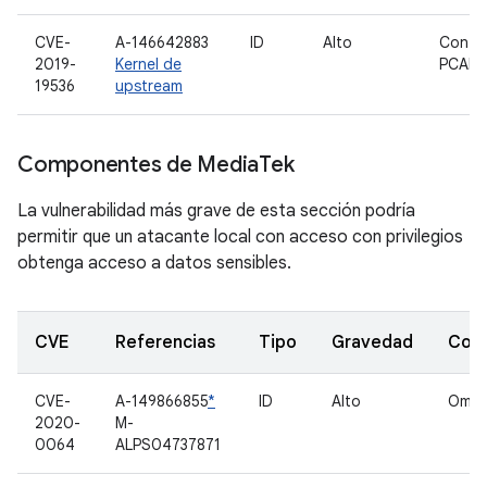
CVE-
A-146642883
ID
Alto
Contr
2019-
Kernel de
PCAN-
19536
upstream
Componentes de Media
Tek
La vulnerabilidad más grave de esta sección podría
permitir que un atacante local con acceso con privilegios
obtenga acceso a datos sensibles.
CVE
Referencias
Tipo
Gravedad
Com
CVE-
A-149866855
*
ID
Alto
Oma
2020-
M-
0064
ALPS04737871