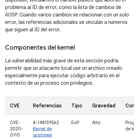
disponible, vinculamos el cambio público que abordó el
problema al ID de error, como la lista de cambios de
AOSP. Cuando varios cambios se relacionan con un solo
error, las referencias adicionales se vinculan a números
que siguen al ID del error.
Componentes del kernel
La vulnerabilidad más grave de esta sección podría
permitir que un atacante local use un archivo creado
especialmente para ejecutar código arbitrario en el
contexto de un proceso con privilegios.
CVE
Referencias
Tipo
Gravedad
Comp
CVE-
A-148159562
EoP
Alto
Progr
2020-
Kernel de
de ker
0110
upstream