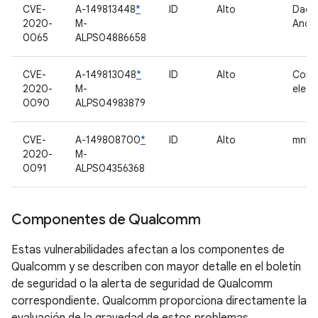
CVE-
A-149813448
*
ID
Alto
Daem
2020-
M-
Andro
0065
ALPS04886658
CVE-
A-149813048
*
ID
Alto
Corr
2020-
M-
elect
0090
ALPS04983879
CVE-
A-149808700
*
ID
Alto
mnld
2020-
M-
0091
ALPS04356368
Componentes de Qualcomm
Estas vulnerabilidades afectan a los componentes de
Qualcomm y se describen con mayor detalle en el boletín
de seguridad o la alerta de seguridad de Qualcomm
correspondiente. Qualcomm proporciona directamente la