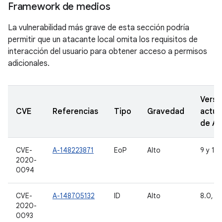
Framework de medios
La vulnerabilidad más grave de esta sección podría
permitir que un atacante local omita los requisitos de
interacción del usuario para obtener acceso a permisos
adicionales.
Versi
CVE
Referencias
Tipo
Gravedad
actua
de A
CVE-
A-148223871
EoP
Alto
9 y 10
2020-
0094
CVE-
A-148705132
ID
Alto
8.0, 8.
2020-
0093