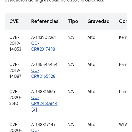
evaluación de la gravedad de estos problemas.
CVE
Referencias
Tipo
Gravedad
Comp
CVE-
A-143902261
N/A
Alto
Kernel
2019-
QC-
14053
CR#2317498
CVE-
A-145546454
N/A
Alto
Pantal
2019-
QC-
14087
CR#2165928
CVE-
A-148816869
N/A
Alto
Pantal
2020-
QC-
3610
CR#2460844
[
2
]
CVE-
A-148817147
N/A
Alto
WLAN
2020-
QC-