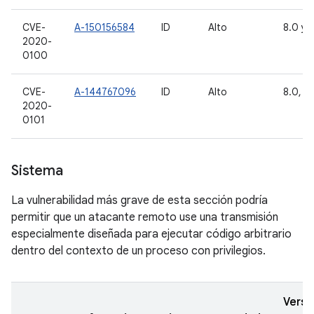
CVE-
A-150156584
ID
Alto
8.0 y 8
2020-
0100
CVE-
A-144767096
ID
Alto
8.0, 8.
2020-
0101
Sistema
La vulnerabilidad más grave de esta sección podría
permitir que un atacante remoto use una transmisión
especialmente diseñada para ejecutar código arbitrario
dentro del contexto de un proceso con privilegios.
Versi