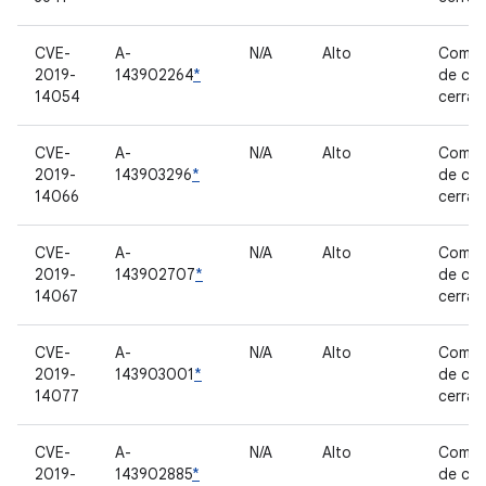
CVE-
A-
N/A
Alto
Compo
2019-
143902264
*
de có
14054
cerra
CVE-
A-
N/A
Alto
Compo
2019-
143903296
*
de có
14066
cerra
CVE-
A-
N/A
Alto
Compo
2019-
143902707
*
de có
14067
cerra
CVE-
A-
N/A
Alto
Compo
2019-
143903001
*
de có
14077
cerra
CVE-
A-
N/A
Alto
Compo
2019-
143902885
*
de có