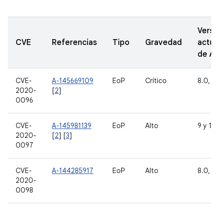
Versi
CVE
Referencias
Tipo
Gravedad
actua
de A
CVE-
A-145669109
EoP
Crítico
8.0, 8.
2020-
[
2
]
0096
CVE-
A-145981139
EoP
Alto
9 y 10
2020-
[
2
] [
3
]
0097
CVE-
A-144285917
EoP
Alto
8.0, 8.
2020-
0098