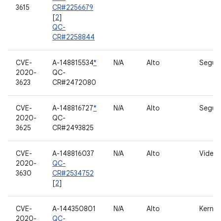
3615
CR#2256679
[
2
]
QC-
CR#2258844
CVE-
A-148815534
*
N/A
Alto
Segur
2020-
QC-
3623
CR#2472080
CVE-
A-148816727
*
N/A
Alto
Segur
2020-
QC-
3625
CR#2493825
CVE-
A-148816037
N/A
Alto
Video
2020-
QC-
3630
CR#2534752
[
2
]
CVE-
A-144350801
N/A
Alto
Kernel
2020-
QC-