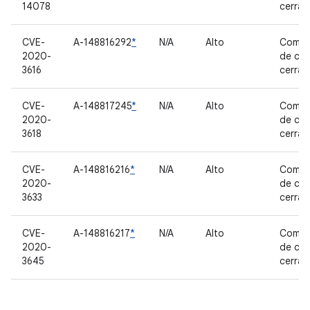
14078
cerra
CVE-
A-148816292
*
N/A
Alto
Compo
2020-
de có
3616
cerra
CVE-
A-148817245
*
N/A
Alto
Compo
2020-
de có
3618
cerra
CVE-
A-148816216
*
N/A
Alto
Compo
2020-
de có
3633
cerra
CVE-
A-148816217
*
N/A
Alto
Compo
2020-
de có
3645
cerra