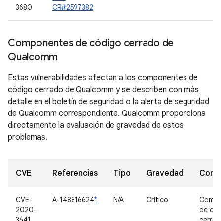
3680
CR#2597382
Componentes de código cerrado de
Qualcomm
Estas vulnerabilidades afectan a los componentes de
código cerrado de Qualcomm y se describen con más
detalle en el boletín de seguridad o la alerta de seguridad
de Qualcomm correspondiente. Qualcomm proporciona
directamente la evaluación de gravedad de estos
problemas.
CVE
Referencias
Tipo
Gravedad
Comp
CVE-
A-148816624
*
N/A
Crítico
Compo
2020-
de có
3641
cerra