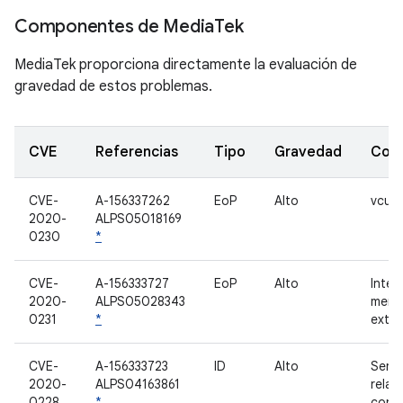
Componentes de Media
Tek
MediaTek proporciona directamente la evaluación de
gravedad de estos problemas.
CVE
Referencias
Tipo
Gravedad
Com
CVE-
A-156337262
EoP
Alto
vcu
2020-
ALPS05018169
0230
*
CVE-
A-156333727
EoP
Alto
Inter
2020-
ALPS05028343
memo
0231
*
exter
CVE-
A-156333723
ID
Alto
Servi
2020-
ALPS04163861
relac
0228
*
con l