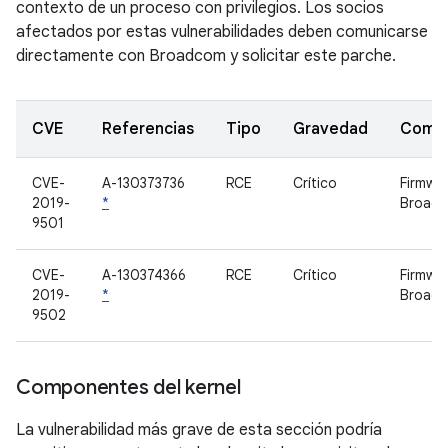
contexto de un proceso con privilegios. Los socios
afectados por estas vulnerabilidades deben comunicarse
directamente con Broadcom y solicitar este parche.
CVE
Referencias
Tipo
Gravedad
Comp
CVE-
A-130373736
RCE
Crítico
Firmwa
2019-
*
Broad
9501
CVE-
A-130374366
RCE
Crítico
Firmwa
2019-
*
Broad
9502
Componentes del kernel
La vulnerabilidad más grave de esta sección podría