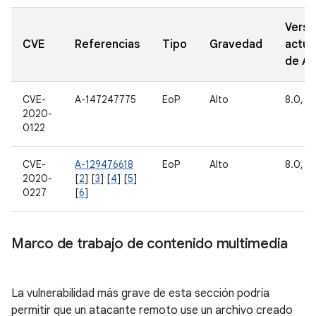
Versi
CVE
Referencias
Tipo
Gravedad
actua
de A
CVE-
A-147247775
EoP
Alto
8.0, 8.
2020-
0122
CVE-
A-129476618
EoP
Alto
8.0, 8.
2020-
[
2
] [
3
] [
4
] [
5
]
0227
[
6
]
Marco de trabajo de contenido multimedia
La vulnerabilidad más grave de esta sección podría
permitir que un atacante remoto use un archivo creado