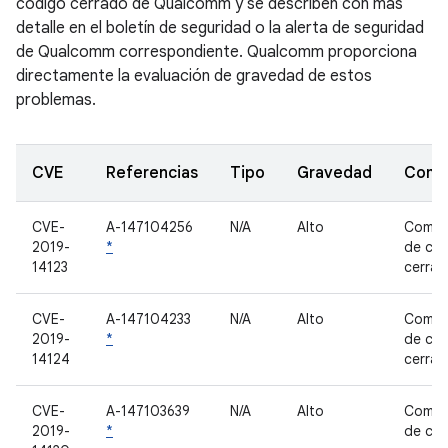
código cerrado de Qualcomm y se describen con más
detalle en el boletín de seguridad o la alerta de seguridad
de Qualcomm correspondiente. Qualcomm proporciona
directamente la evaluación de gravedad de estos
problemas.
CVE
Referencias
Tipo
Gravedad
Comp
CVE-
A-147104256
N/A
Alto
Compo
2019-
*
de có
14123
cerra
CVE-
A-147104233
N/A
Alto
Compo
2019-
*
de có
14124
cerra
CVE-
A-147103639
N/A
Alto
Compo
2019-
*
de có