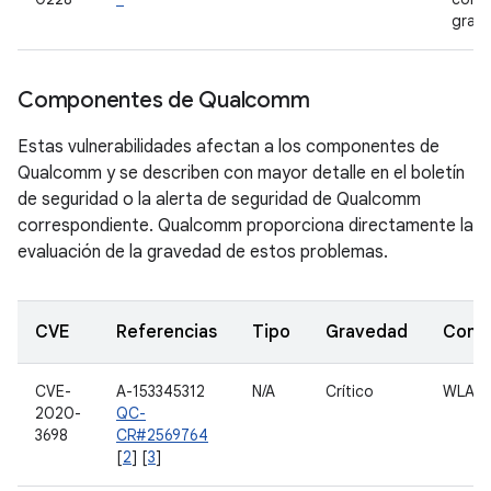
grab
Componentes de Qualcomm
Estas vulnerabilidades afectan a los componentes de
Qualcomm y se describen con mayor detalle en el boletín
de seguridad o la alerta de seguridad de Qualcomm
correspondiente. Qualcomm proporciona directamente la
evaluación de la gravedad de estos problemas.
CVE
Referencias
Tipo
Gravedad
Comp
CVE-
A-153345312
N/A
Crítico
WLAN
2020-
QC-
3698
CR#2569764
[
2
] [
3
]