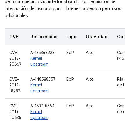
permitir que un atacante local omita los requisitos de
interacción del usuario para obtener acceso a permisos
adicionales.
CVE
Referencias
Tipo
Gravedad
Comp
CVE-
A-135368228
EoP
Alto
Contro
2018-
Kernel
i915
20669
upstream
CVE-
A-148588557
EoP
Alto
Pila d
2019-
Kernel
de Lin
18282
upstream
CVE-
A-153715664
EoP
Alto
Contro
2019-
Kernel
de ent
20636
upstream