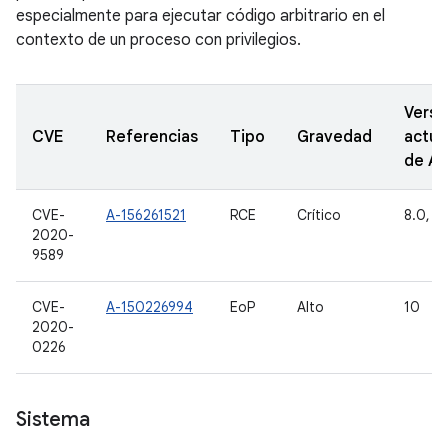
especialmente para ejecutar código arbitrario en el
contexto de un proceso con privilegios.
Versi
CVE
Referencias
Tipo
Gravedad
actua
de A
CVE-
A-156261521
RCE
Crítico
8.0, 8.
2020-
9589
CVE-
A-150226994
EoP
Alto
10
2020-
0226
Sistema