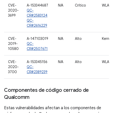
CVE-
A-153344687
N/A
Crítico
WLAN
2020-
QC-
3699
CR#2583124
QC-
CR#2616229
CVE-
A-147103019
N/A
Alto
Kernel
2019-
QC-
10580
CR#2507671
CVE-
A-153345156
N/A
Alto
WLAN
2020-
QC-
3700
CR#2389239
Componentes de código cerrado de
Qualcomm
Estas vulnerabilidades afectan a los componentes de