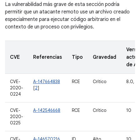
La vulnerabilidad más grave de esta sección podría
permitir que un atacante remoto use un archivo creado
especialmente para ejecutar código arbitrario en el
contexto de un proceso con privilegios.
Versi
CVE
Referencias
Tipo
Gravedad
actua
de A
CVE-
A-147664838
RCE
Crítico
8.0, 8.
2020-
[
2
]
0224
CVE-
A-142546668
RCE
Crítico
10
2020-
0225
CVE-
A-146570216
ID
Alto
10