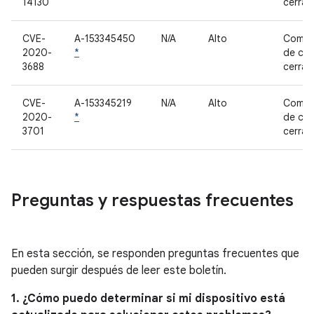
14130
cerra
CVE-
A-153345450
N/A
Alto
Compo
2020-
*
de có
3688
cerra
CVE-
A-153345219
N/A
Alto
Compo
2020-
*
de có
3701
cerra
Preguntas y respuestas frecuentes
En esta sección, se responden preguntas frecuentes que
pueden surgir después de leer este boletín.
1. ¿Cómo puedo determinar si mi dispositivo está