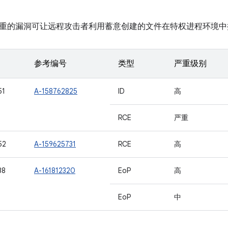
重的漏洞可让远程攻击者利用蓄意创建的文件在特权进程环境中
参考编号
类型
严重级别
51
A-158762825
ID
高
RCE
严重
52
A-159625731
RCE
高
38
A-161812320
EoP
高
EoP
中