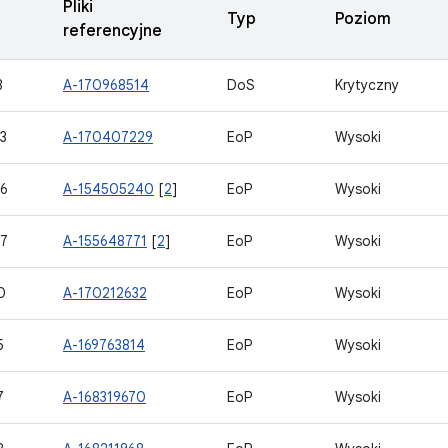
Pliki
Typ
Poziom
referencyjne
3
A-170968514
DoS
Krytyczny
3
A-170407229
EoP
Wysoki
6
A-154505240
[
2
]
EoP
Wysoki
7
A-155648771
[
2
]
EoP
Wysoki
0
A-170212632
EoP
Wysoki
5
A-169763814
EoP
Wysoki
7
A-168319670
EoP
Wysoki