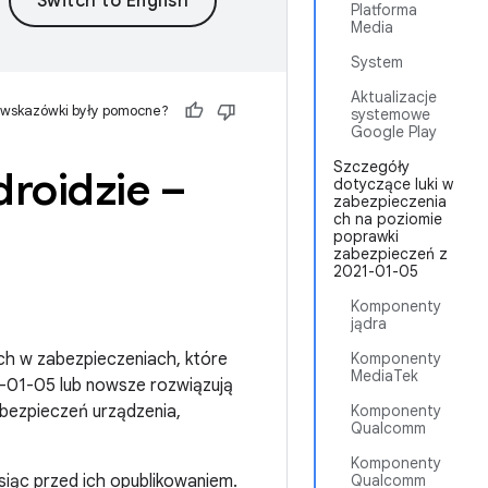
Platforma
Media
System
Aktualizacje
 wskazówki były pomocne?
systemowe
Google Play
Szczegóły
roidzie –
dotyczące luki w
zabezpieczenia
ch na poziomie
poprawki
zabezpieczeń z
2021-01-05
Komponenty
jądra
ch w zabezpieczeniach, które
Komponenty
MediaTek
-01-05 lub nowsze rozwiązują
abezpieczeń urządzenia,
Komponenty
Qualcomm
Komponenty
siąc przed ich opublikowaniem.
Qualcomm