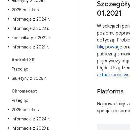
Biuletyny z 2026 r
.
Szczegóły
2025 bulletins
01
.
2021
Informacje z 2024 r
.
W sekcjach poni
Informacje z 2023 r
.
poziomu popraw
komunikaty z 2022 r
.
dotyczą. Proble
luki
,
powagę
ora
Informacje z 2021 r
.
publiczną zmianę
Android XR
pojedynczy błąd
błędu. Urządze
Przegląd
aktualizacje s
Biuletyny z 2026 r
.
Platforma
Chromecast
Przegląd
Najpoważniejsza
2025 bulletins
specjalnie spr
Informacje z 2024 r
.
Informacje z 2023 r
.