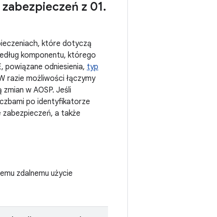
i zabezpieczeń z 01
.
pieczeniach, które dotyczą
według komponentu, którego
E, powiązane odniesienia,
typ
W razie możliwości łączymy
ą zmian w AOSP. Jeśli
iczbami po identyfikatorze
 zabezpieczeń, a także
ącemu zdalnemu użycie