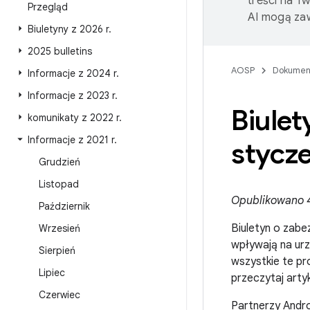
treści na T
Przegląd
AI mogą zaw
Biuletyny z 2026 r
.
2025 bulletins
AOSP
Dokumen
Informacje z 2024 r
.
Informacje z 2023 r
.
Biule
komunikaty z 2022 r
.
Informacje z 2021 r
.
stycze
Grudzień
Listopad
Opublikowano 4 
Październik
Biuletyn o zabe
Wrzesień
wpływają na ur
Sierpień
wszystkie te pr
Lipiec
przeczytaj arty
Czerwiec
Partnerzy Andro