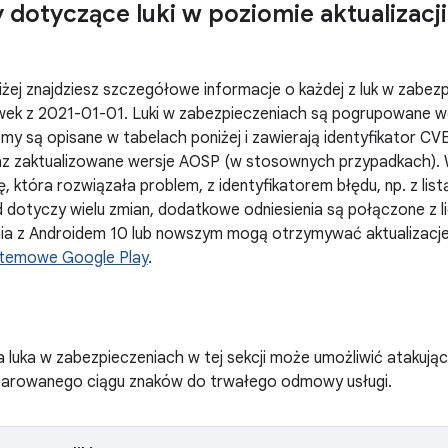
 dotyczące luki w poziomie aktualizacj
żej znajdziesz szczegółowe informacje o każdej z luk w zabez
ek z 2021-01-01. Luki w zabezpieczeniach są pogrupowane 
my są opisane w tabelach poniżej i zawierają identyfikator CV
z zaktualizowane wersje AOSP (w stosownych przypadkach). 
, która rozwiązała problem, z identyfikatorem błędu, np. z list
 dotyczy wielu zmian, dodatkowe odniesienia są połączone z l
nia z Androidem 10 lub nowszym mogą otrzymywać aktualizacje
ystemowe Google Play
.
 luka w zabezpieczeniach w tej sekcji może umożliwić atakuj
eparowanego ciągu znaków do trwałego odmowy usługi.