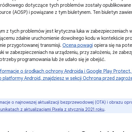
źródłowego dotyczące tych problemów zostały opublikowane 
urce (AOSP) i powiązane z tym biuletynem. Ten biuletyn zawier
ym z tych problemów jest krytyczna luka w zabezpieczeniach 
ującemu zdalnie uruchomienie dowolnego kodu w kontekście pr
ie przygotowanej transmisji.
Ocena powagi
opiera się na pot
uki w zabezpieczeniach na urządzeniu, przy założeniu, że zabezp
trzeby programowania lub że udało się je obejść.
nformacje o
środkach ochrony Androida i Google Play Protect,
platformy Android, znajdziesz w sekcji Ochrona przed zagroże
macje o najnowszej aktualizacji bezprzewodowej (OTA) i obrazu o
unikatach z aktualizacjami Pixela z stycznia 2021 roku
.