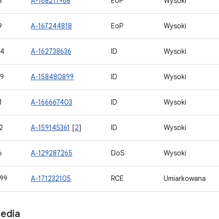
8
A-168211968
EoP
Wysoki
9
A-167244818
EoP
Wysoki
04
A-162738636
ID
Wysoki
9
A-158480899
ID
Wysoki
1
A-166667403
ID
Wysoki
2
A-159145361
[
2
]
ID
Wysoki
6
A-129287265
DoS
Wysoki
99
A-171232105
RCE
Umiarkowana
edia