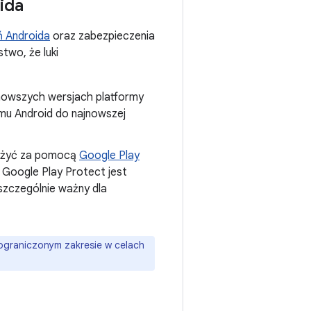
ida
ń Androida
oraz zabezpieczenia
two, że luki
w nowszych wersjach platformy
mu Android do najnowszej
dużyć za pomocą
Google Play
. Google Play Protect jest
 szczególnie ważny dla
ograniczonym zakresie w celach