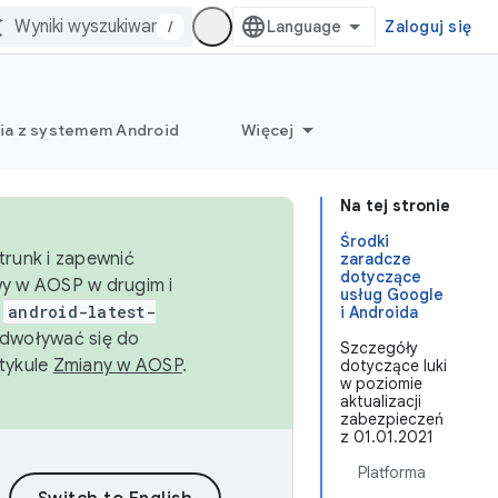
/
Zaloguj się
ia z systemem Android
Więcej
Na tej stronie
Środki
trunk i zapewnić
zaradcze
dotyczące
wy w AOSP w drugim i
usług Google
i
android-latest-
i Androida
dwoływać się do
Szczegóły
rtykule
Zmiany w AOSP
.
dotyczące luki
w poziomie
aktualizacji
zabezpieczeń
z 01.01.2021
Platforma