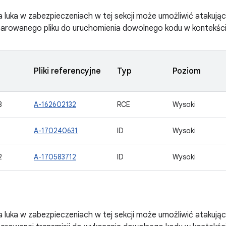
 luka w zabezpieczeniach w tej sekcji może umożliwić atakuj
eparowanego pliku do uruchomienia dowolnego kodu w kontekśc
Pliki referencyjne
Typ
Poziom
8
A-162602132
RCE
Wysoki
1
A-170240631
ID
Wysoki
2
A-170583712
ID
Wysoki
 luka w zabezpieczeniach w tej sekcji może umożliwić atakuj