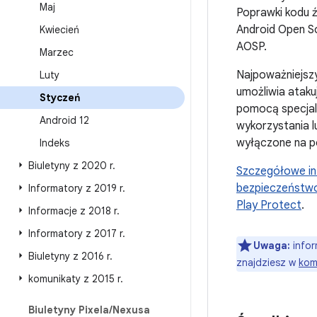
Maj
Poprawki kodu 
Android Open So
Kwiecień
AOSP.
Marzec
Najpoważniejsz
Luty
umożliwia atak
Styczeń
pomocą specjaln
Android 12
wykorzystania l
wyłączone na po
Indeks
Biuletyny z 2020 r
.
Szczegółowe i
bezpieczeństwo 
Informatory z 2019 r
.
Play Protect
.
Informacje z 2018 r
.
Informatory z 2017 r
.
Uwaga:
infor
Biuletyny z 2016 r
.
znajdziesz w
kom
komunikaty z 2015 r
.
Biuletyny Pixela
/
Nexusa