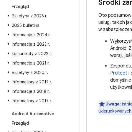
Środki za
Przegląd
Oto podsumowa
Biuletyny z 2026 r
.
usług, takich ja
2025 bulletins
w zabezpieczen
Informacje z 2024 r
.
Wykorzysta
Informacje z 2023 r
.
Android. 
komunikaty z 2022 r
.
wersji, jeś
Informacje z 2021 r
.
Zespół ds
Biuletyny z 2020 r
.
Protect
i 
domyślnie
Informatory z 2019 r
.
użytkownik
Informacje z 2018 r
.
Informatory z 2017 r
.
Uwaga:
istni
ukierunkowanych
Android Automotive
Przegląd