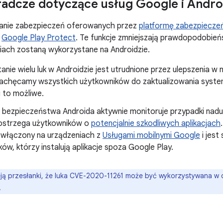
radcze dotyczące usług Google i Andro
nie zabezpieczeń oferowanych przez
platformę zabezpiecze
k
Google Play Protect
. Te funkcje zmniejszają prawdopodobieńs
iach zostaną wykorzystane na Androidzie.
nie wielu luk w Androidzie jest utrudnione przez ulepszenia 
Zachęcamy wszystkich użytkowników do zaktualizowania syste
li to możliwe.
. bezpieczeństwa Androida aktywnie monitoruje przypadki na
ostrzega użytkowników o
potencjalnie szkodliwych aplikacjach
 włączony na urządzeniach z
Usługami mobilnymi Google
i jest
ów, którzy instalują aplikacje spoza Google Play.
eją przesłanki, że luka CVE-2020-11261 może być wykorzystywana w 
.