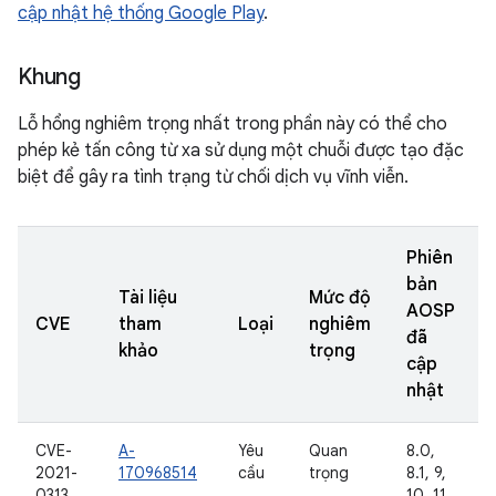
cập nhật hệ thống Google Play
.
Khung
Lỗ hổng nghiêm trọng nhất trong phần này có thể cho
phép kẻ tấn công từ xa sử dụng một chuỗi được tạo đặc
biệt để gây ra tình trạng từ chối dịch vụ vĩnh viễn.
Phiên
bản
Tài liệu
Mức độ
AOSP
CVE
tham
Loại
nghiêm
đã
khảo
trọng
cập
nhật
CVE-
A-
Yêu
Quan
8.0,
2021-
170968514
cầu
trọng
8.1, 9,
0313
10, 11