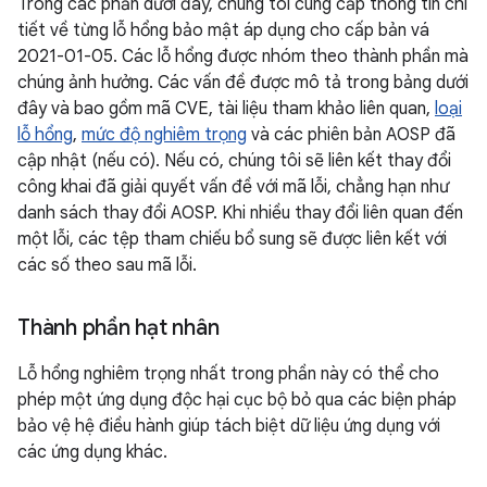
Trong các phần dưới đây, chúng tôi cung cấp thông tin chi
tiết về từng lỗ hổng bảo mật áp dụng cho cấp bản vá
2021-01-05. Các lỗ hổng được nhóm theo thành phần mà
chúng ảnh hưởng. Các vấn đề được mô tả trong bảng dưới
đây và bao gồm mã CVE, tài liệu tham khảo liên quan,
loại
lỗ hổng
,
mức độ nghiêm trọng
và các phiên bản AOSP đã
cập nhật (nếu có). Nếu có, chúng tôi sẽ liên kết thay đổi
công khai đã giải quyết vấn đề với mã lỗi, chẳng hạn như
danh sách thay đổi AOSP. Khi nhiều thay đổi liên quan đến
một lỗi, các tệp tham chiếu bổ sung sẽ được liên kết với
các số theo sau mã lỗi.
Thành phần hạt nhân
Lỗ hổng nghiêm trọng nhất trong phần này có thể cho
phép một ứng dụng độc hại cục bộ bỏ qua các biện pháp
bảo vệ hệ điều hành giúp tách biệt dữ liệu ứng dụng với
các ứng dụng khác.