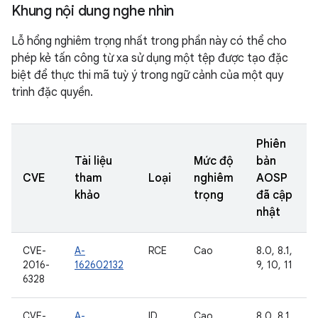
Khung nội dung nghe nhìn
Lỗ hổng nghiêm trọng nhất trong phần này có thể cho
phép kẻ tấn công từ xa sử dụng một tệp được tạo đặc
biệt để thực thi mã tuỳ ý trong ngữ cảnh của một quy
trình đặc quyền.
Phiên
Tài liệu
Mức độ
bản
CVE
tham
Loại
nghiêm
AOSP
khảo
trọng
đã cập
nhật
CVE-
A-
RCE
Cao
8.0, 8.1,
2016-
162602132
9, 10, 11
6328
CVE-
A-
ID
Cao
8.0, 8.1,