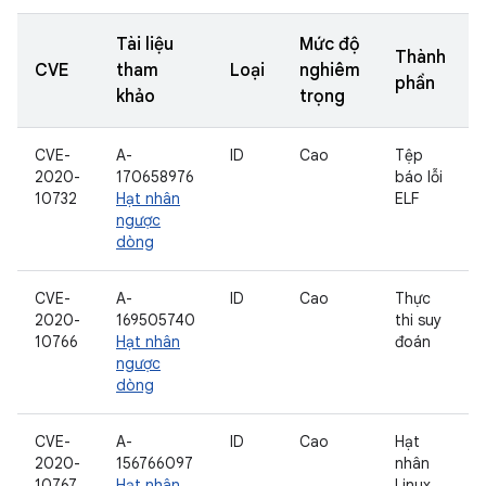
Tài liệu
Mức độ
Thành
CVE
tham
Loại
nghiêm
phần
khảo
trọng
CVE-
A-
ID
Cao
Tệp
2020-
170658976
báo lỗi
10732
Hạt nhân
ELF
ngược
dòng
CVE-
A-
ID
Cao
Thực
2020-
169505740
thi suy
10766
Hạt nhân
đoán
ngược
dòng
CVE-
A-
ID
Cao
Hạt
2020-
156766097
nhân
10767
Hạt nhân
Linux