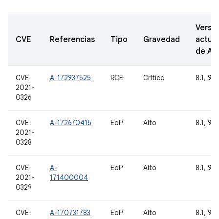
Versi
CVE
Referencias
Tipo
Gravedad
actual
de A
CVE-
A-172937525
RCE
Crítico
8.1, 9, 
2021-
0326
CVE-
A-172670415
EoP
Alto
8.1, 9, 
2021-
0328
CVE-
A-
EoP
Alto
8.1, 9, 
2021-
171400004
0329
CVE-
A-170731783
EoP
Alto
8.1, 9, 