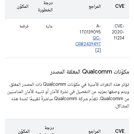
درجة
CVE
المراجع
المكوّن
الخطورة
CVE-
A-
عالية
فرقعة
170139095
2020-
QC-
11234
CR#2439497
[
2
]
مكوّنات Qualcomm المغلقة المصدر
تؤثر هذه الثغرات الأمنية في مكوّنات Qualcomm ذات المصدر المغلق،
ويتم وصفها بمزيد من التفصيل في نشرة الأمان أو تنبيه الأمان المناسبَين
من Qualcomm. تقدّم شركة Qualcomm مباشرةً تقييمًا لشدة هذه
المشاكل.
درجة
CVE
المراجع
المكوّن