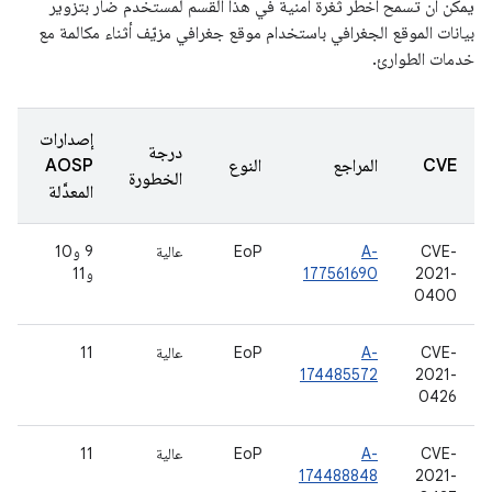
يمكن أن تسمح أخطر ثغرة أمنية في هذا القسم لمستخدم ضار بتزوير
بيانات الموقع الجغرافي باستخدام موقع جغرافي مزيّف أثناء مكالمة مع
خدمات الطوارئ.
إصدارات
درجة
CVE
المراجع
النوع
AOSP
الخطورة
المعدَّلة
CVE-
A-
EoP
عالية
9 و10
2021-
177561690
و11
0400
CVE-
A-
EoP
عالية
11
174485572
2021-
0426
CVE-
A-
EoP
عالية
11
174488848
2021-