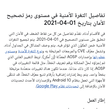
تفاصيل الثغرة الأمنية في مستوى رمز تصحيح
الأمان بتاريخ 01‏-04‏-2021
في الأقسام أدناه، نقدّم تفاصيل عن كل من نقاط الضعف في الأمان التي
تنطبق على مستوى التصحيح في 01‏-04‏-2021. يتم تجميع الثغرات
الأمنية ضمن المكوّن الذي تؤثر فيه. يتم وصف المشاكل في الجداول أدناه،
وتشمل معرّف CVE والمرجعات المرتبطة به و
نوع الثغرة الأمنية
و
مستوى
خطورتها
وإصدارات AOSP المعدَّلة (إن أمكن). نربط التغيير العلني الذي
تم إجراؤه لحلّ المشكلة برقم تعريف الخطأ، مثل قائمة التغييرات في
AOSP، إذا كان ذلك متاحًا. عندما تكون هناك تغييرات متعدّدة مرتبطة
بخطأ واحد، يتم ربط إشارات إضافية بأرقام تتبع معرّف الخطأ. قد تتلقّى
الأجهزة التي تعمل بنظام Android 10 والإصدارات الأحدث تحديثات
الأمان بالإضافة إلى
تحديثات نظام Google Play
.
إطار العمل