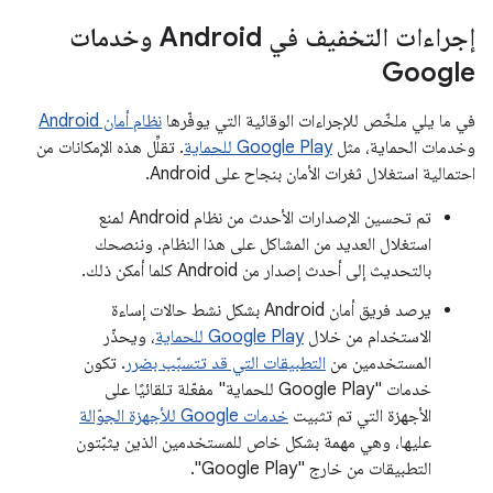
إجراءات التخفيف في Android وخدمات
Google
في ما يلي ملخّص للإجراءات الوقائية التي يوفّرها
نظام أمان Android
وخدمات الحماية، مثل
Google Play للحماية
. تقلِّل هذه الإمكانات من
احتمالية استغلال ثغرات الأمان بنجاح على Android.
تم تحسين الإصدارات الأحدث من نظام Android لمنع
استغلال العديد من المشاكل على هذا النظام. وننصحك
بالتحديث إلى أحدث إصدار من Android كلما أمكن ذلك.
يرصد فريق أمان Android بشكل نشط حالات إساءة
الاستخدام من خلال
Google Play للحماية
، ويحذّر
المستخدمين من
التطبيقات التي قد تتسبّب بضرر
. تكون
خدمات "Google Play للحماية" مفعّلة تلقائيًا على
الأجهزة التي تم تثبيت
خدمات Google للأجهزة الجوّالة
عليها، وهي مهمة بشكل خاص للمستخدمين الذين يثبّتون
التطبيقات من خارج "Google Play".