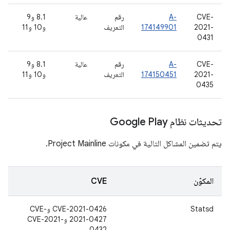
CVE-
A-
رقم
عالية
8.1 و9
2021-
174149901
التعريف
و10 و11
0431
CVE-
A-
رقم
عالية
8.1 و9
2021-
174150451
التعريف
و10 و11
0435
تحديثات نظام Google Play
يتم تضمين المشاكل التالية في مكونات Project Mainline.
المكوّن
CVE
Statsd
CVE-2021-0426 وCVE-
2021-0427 وCVE-2021-
0432