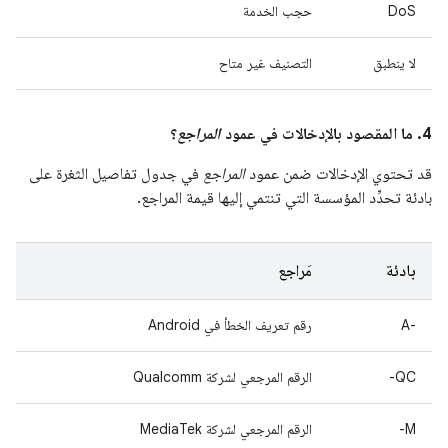
DoS
حجب الخدمة
لا ينطبق
التصنيف غير متاح
4. ما المقصود بالإدخالات في عمود
المراجع
؟
قد تحتوي الإدخالات ضمن عمود
المراجع
في جدول تفاصيل الثغرة على
بادئة تحدِّد المؤسسة التي تنتمي إليها قيمة المراجع.
بادئة
مَراجع
A-‎
رقم تعريف الخطأ في Android
QC-
الرقم المرجعي لشركة Qualcomm
M-
الرقم المرجعي لشركة MediaTek