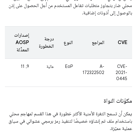
محلي ضار بتجاوز متطلبات تفاعل المستخدم من أجل الحصول على إذن
بالوصول إلى أذونات إضافية.
إصدارات
درجة
CVE
المراجع
النوع
AOSP
الخطورة
المعدَّلة
CVE-
A-
EoP
عالية
9، 11
172322502
2021-
0445
مكوّنات النواة
يمكن أن تسمح الثغرة الأمنية الأكثر خطورة في هذا القسم لمهاجم محلي
باستخدام ملف تم إنشاؤه خصيصًا لتنفيذ رمز برمجي عشوائي في سياق
عملية مميّزة.