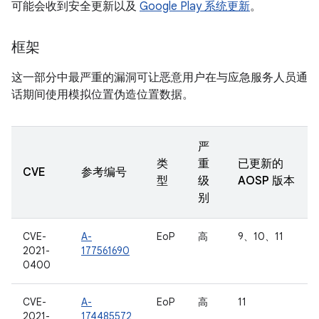
可能会收到安全更新以及
Google Play 系统更新
。
框架
这一部分中最严重的漏洞可让恶意用户在与应急服务人员通
话期间使用模拟位置伪造位置数据。
严
类
重
已更新的
CVE
参考编号
型
级
AOSP 版本
别
CVE-
A-
EoP
高
9、10、11
2021-
177561690
0400
CVE-
A-
EoP
高
11
2021-
174485572