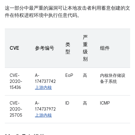
这一部分中最严重的漏洞可让本地攻击者利用蓄意创建的文
件在特权进程环境中执行任意代码。
严
类
重
CVE
参考编号
组件
型
级
别
CVE-
A-
EoP
高
内核块存储设
2020-
174737742
备子系统
15436
上游内核
CVE-
A-
ID
高
ICMP
2020-
174737972
25705
上游内核