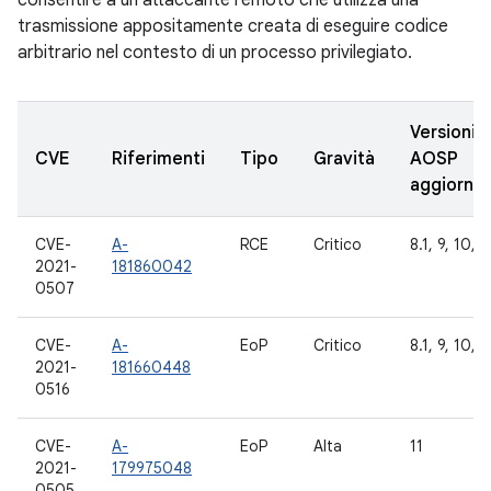
consentire a un attaccante remoto che utilizza una
trasmissione appositamente creata di eseguire codice
arbitrario nel contesto di un processo privilegiato.
Versioni
CVE
Riferimenti
Tipo
Gravità
AOSP
aggiorna
CVE-
A-
RCE
Critico
8.1, 9, 10, 1
2021-
181860042
0507
CVE-
A-
EoP
Critico
8.1, 9, 10, 1
2021-
181660448
0516
CVE-
A-
EoP
Alta
11
2021-
179975048
0505