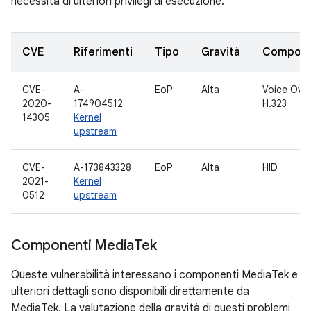
necessità di ulteriori privilegi di esecuzione.
CVE
Riferimenti
Tipo
Gravità
Compon
CVE-
A-
EoP
Alta
Voice Over
2020-
174904512
H.323
14305
Kernel
upstream
CVE-
A-173843328
EoP
Alta
HID
2021-
Kernel
0512
upstream
Componenti Media
Tek
Queste vulnerabilità interessano i componenti MediaTek e
ulteriori dettagli sono disponibili direttamente da
MediaTek. La valutazione della gravità di questi problemi