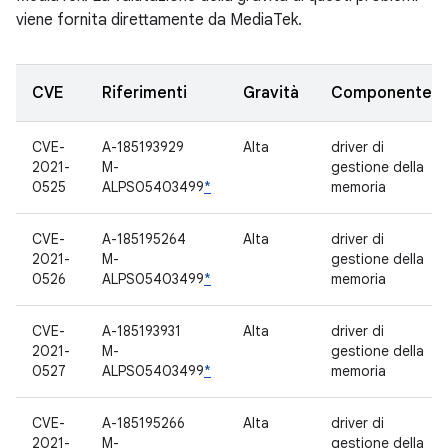
viene fornita direttamente da MediaTek.
CVE
Riferimenti
Gravità
Componente
CVE-
A-185193929
Alta
driver di
2021-
M-
gestione della
0525
ALPS05403499
*
memoria
CVE-
A-185195264
Alta
driver di
2021-
M-
gestione della
0526
ALPS05403499
*
memoria
CVE-
A-185193931
Alta
driver di
2021-
M-
gestione della
0527
ALPS05403499
*
memoria
CVE-
A-185195266
Alta
driver di
2021-
M-
gestione della