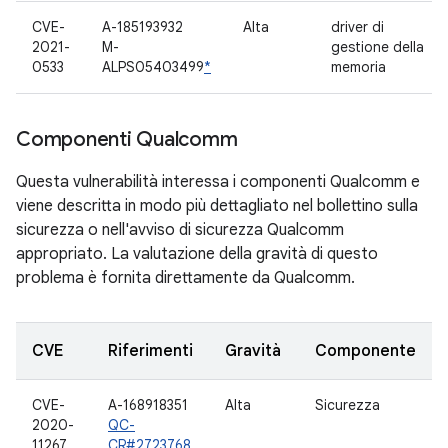
CVE-
A-185193932
Alta
driver di
2021-
M-
gestione della
0533
ALPS05403499
*
memoria
Componenti Qualcomm
Questa vulnerabilità interessa i componenti Qualcomm e
viene descritta in modo più dettagliato nel bollettino sulla
sicurezza o nell'avviso di sicurezza Qualcomm
appropriato. La valutazione della gravità di questo
problema è fornita direttamente da Qualcomm.
CVE
Riferimenti
Gravità
Componente
CVE-
A-168918351
Alta
Sicurezza
2020-
QC-
11267
CR#2723768