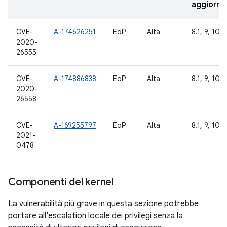
aggiorna
CVE-
A-174626251
EoP
Alta
8.1, 9, 10, 
2020-
26555
CVE-
A-174886838
EoP
Alta
8.1, 9, 10, 
2020-
26558
CVE-
A-169255797
EoP
Alta
8.1, 9, 10, 
2021-
0478
Componenti del kernel
La vulnerabilità più grave in questa sezione potrebbe
portare all'escalation locale dei privilegi senza la