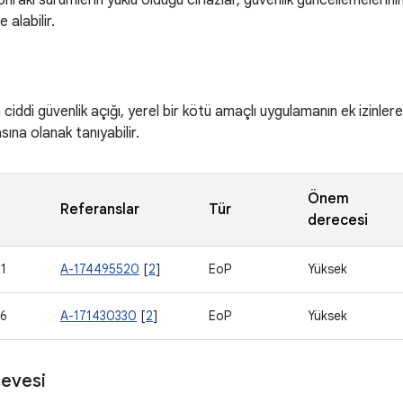
nraki sürümlerin yüklü olduğu cihazlar, güvenlik güncellemelerinin
 alabilir.
iddi güvenlik açığı, yerel bir kötü amaçlı uygulamanın ek izinlere 
sına olanak tanıyabilir.
Önem
Referanslar
Tür
derecesi
1
A-174495520
[
2
]
EoP
Yüksek
6
A-171430330
[
2
]
EoP
Yüksek
evesi