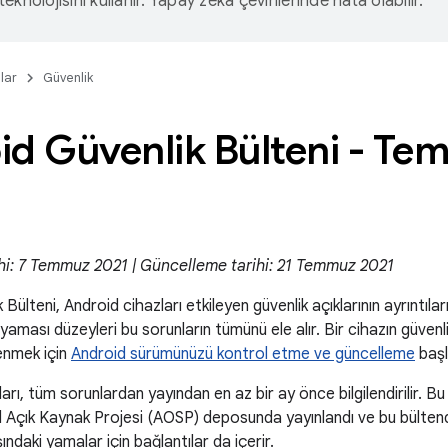
eknolojisini kullanır. Yapay zeka çevirilerinde hata olabilir.
lar
Güvenlik
id Güvenlik Bülteni - Te
hi: 7 Temmuz 2021 | Güncelleme tarihi: 21 Temmuz 2021
Bülteni, Android cihazları etkileyen güvenlik açıklarının ayrıntıla
 yaması düzeyleri bu sorunların tümünü ele alır. Bir cihazın güvenl
enmek için
Android sürümünüzü kontrol etme ve güncelleme
başlı
ları, tüm sorunlardan yayından en az bir ay önce bilgilendirilir. B
 Açık Kaynak Projesi (AOSP) deposunda yayınlandı ve bu bültend
ndaki yamalar için bağlantılar da içerir.