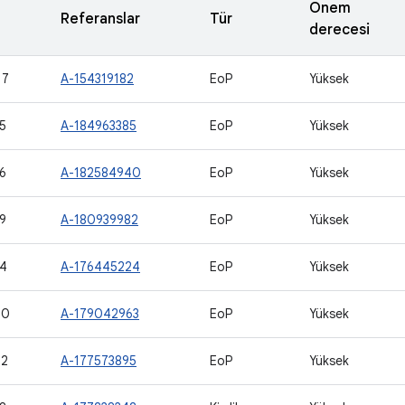
Önem
Referanslar
Tür
derecesi
17
A-154319182
EoP
Yüksek
5
A-184963385
EoP
Yüksek
6
A-182584940
EoP
Yüksek
9
A-180939982
EoP
Yüksek
4
A-176445224
EoP
Yüksek
00
A-179042963
EoP
Yüksek
02
A-177573895
EoP
Yüksek