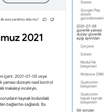
Sistem
Google Play
sistem
güncellemeleri
Bu size yardımcı oldu mu?
2021-07-05
güvenlik yaması
mmuz 2021
düzeyi güvenlik
açığı ayrıntıları
Çerçeve
Sistem
MediaTek
bileşenleri
Widevine DRM
rını içerir. 2021-07-05 veya
ik yaması düzeyini nasıl kontrol
Qualcomm
bileşenleri
klı makaleyi inceleyin.
Qualcomm
u sorunların kaynak kodundaki
kapalı kaynak
bileşenleri
en bağlantısı sağlandı. Bu
Sık sorulan