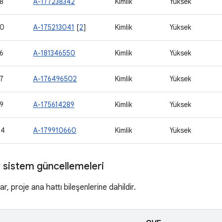
8
A-177238342
Kimlik
Yüksek
90
A-175213041
[
2
]
Kimlik
Yüksek
6
A-181346550
Kimlik
Yüksek
7
A-176496502
Kimlik
Yüksek
9
A-175614289
Kimlik
Yüksek
04
A-179910660
Kimlik
Yüksek
 sistem güncellemeleri
r, proje ana hattı bileşenlerine dahildir.