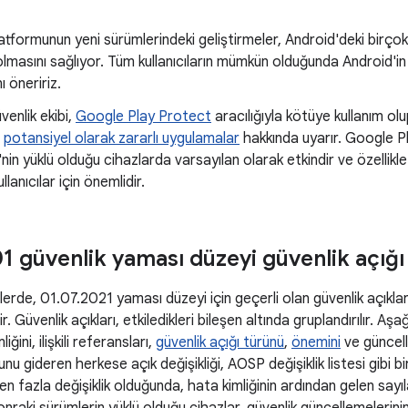
atformunun yeni sürümlerindeki geliştirmeler, Android'deki birçok
lmasını sağlıyor. Tüm kullanıcıların mümkün olduğunda Android'
 öneririz.
venlik ekibi,
Google Play Protect
aracılığıyla kötüye kullanım olu
ı
potansiyel olarak zararlı uygulamalar
hakkında uyarır. Google P
'nin yüklü olduğu cihazlarda varsayılan olarak etkindir ve özelli
llanıcılar için önemlidir.
 güvenlik yaması düzeyi güvenlik açığı a
rde, 01.07.2021 yaması düzeyi için geçerli olan güvenlik açıkların
ir. Güvenlik açıkları, etkiledikleri bileşen altında gruplandırılır. A
ğini, ilişkili referansları,
güvenlik açığı türünü
,
önemini
ve güncell
unu gideren herkese açık değişikliği, AOSP değişiklik listesi gibi bi
rden fazla değişiklik olduğunda, hata kimliğinin ardından gelen sayı