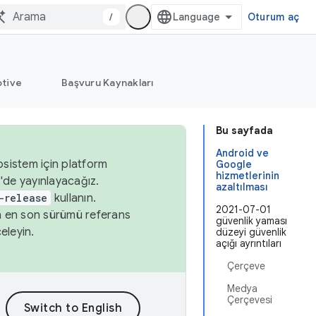
/
Oturum aç
tive
Başvuru Kaynakları
Bu sayfada
Android ve
osistem için platform
Google
hizmetlerinin
'de yayınlayacağız.
azaltılması
-release
kullanın.
2021-07-01
n en son sürümü referans
güvenlik yaması
eleyin.
düzeyi güvenlik
açığı ayrıntıları
Çerçeve
Medya
Çerçevesi