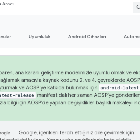
 Aracı
nular
Uyumluluk
Android Cihazları
Automo
baren, ana kararlı geliştirme modelimizle uyumlu olmak ve ek
nı sağlamak amacıyla kaynak kodunu 2. ve 4. çeyreklerde AOSP
şturmak ve AOSP'ye katkıda bulunmak için
android-latest
atest-release
manifest dalı her zaman AOSP'ye gönderile
zla bilgi için
AOSP'de yapılan değişiklikler
başlıklı makaleyi inc
Google, içerikleri tercih ettiğiniz dile çevirmek için