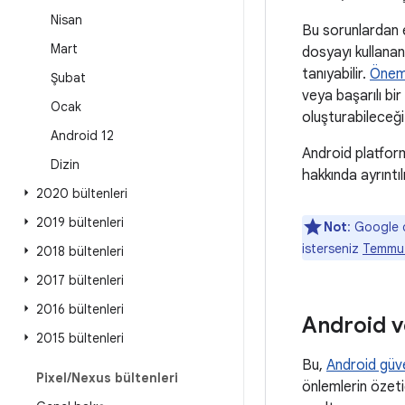
Nisan
Bu sorunlardan en
Mart
dosyayı kullanan
tanıyabilir.
Önem
Şubat
veya başarılı bi
Ocak
oluşturabileceği 
Android 12
Android platform
Dizin
hakkında ayrıntılı
2020 bültenleri
2019 bültenleri
Not
: Google 
isterseniz
Temmuz
2018 bültenleri
2017 bültenleri
2016 bültenleri
Android v
2015 bültenleri
Bu,
Android güve
Pixel
/
Nexus bültenleri
önlemlerin özetid