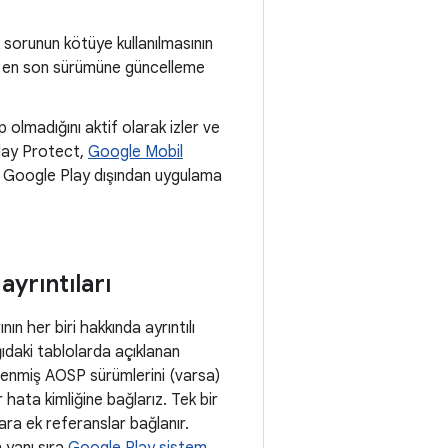
 sorunun kötüye kullanılmasının
in en son sürümüne güncelleme
p olmadığını aktif olarak izler ve
lay Protect,
Google Mobil
kle Google Play dışından uygulama
yrıntıları
ın her biri hakkında ayrıntılı
şağıdaki tablolarda açıklanan
enmiş AOSP sürümlerini (varsa)
r hata kimliğine bağlarız. Tek bir
lara ek referanslar bağlanır.