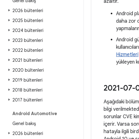
Genel bakış
azaltır.
2026 bültenleri
Android pl
2025 bültenleri
daha zor o
yapmalarını
2024 bültenleri
Android gü
2023 bültenleri
kullanıcılar
2022 bültenleri
Hizmetleri
2021 bültenleri
yükleyen ku
2020 bültenleri
2019 bültenleri
2021-07-01
2018 bültenleri
2017 bültenleri
Aşağıdaki bölümle
bilgi verilmekted
Android Automotive
sorunlar CVE kimli
Genel bakış
içerir. Varsa sor
hatayla ilgili bi
2026 bültenleri