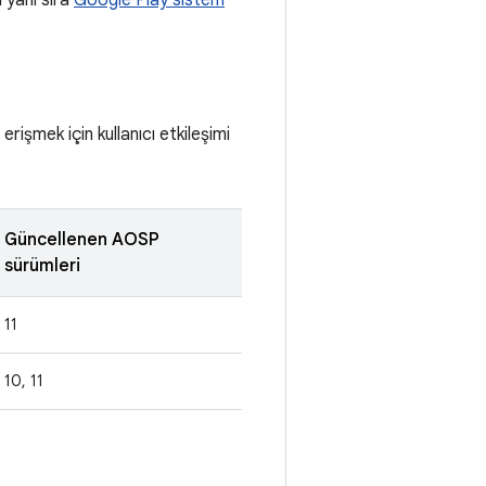
 yanı sıra
Google Play sistem
erişmek için kullanıcı etkileşimi
Güncellenen AOSP
sürümleri
11
10, 11