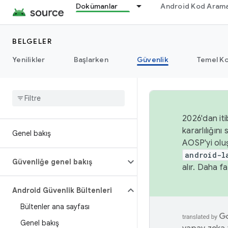
Dokümanlar
Android Kod Arama
BELGELER
Yenilikler
Başlarken
Güvenlik
Temel Ko
2026'dan iti
kararlılığı
Genel bakış
AOSP'yi olu
android-l
Güvenliğe genel bakış
alır. Daha fa
Android Güvenlik Bültenleri
Bültenler ana sayfası
Genel bakış