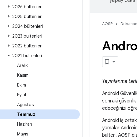
yapay zeka t
2026 bültenleri
2025 bültenleri
AOSP
Doküman
2024 bültenleri
2023 bültenleri
Andro
2022 bültenleri
2021 bültenleri
Aralık
Kasım
Yayınlanma tari
Ekim
Android Güvenlik 
Eylül
sonraki güvenlik
Ağustos
edeceğinizi öğr
Temmuz
Android iş ortak
Haziran
yamalar Android
Mayıs
bülten, AOSP dışı