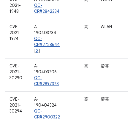
2021-
QC-
1948
CR#2842234
CVE-
A-
高
WLAN
2021-
190403734
1974
QC-
CR#2728644
[
2
]
CVE-
A-
高
螢幕
2021-
190403706
30290
QC-
CR#2897378
CVE-
A-
高
螢幕
2021-
190404324
30294
QC-
CR#2900322