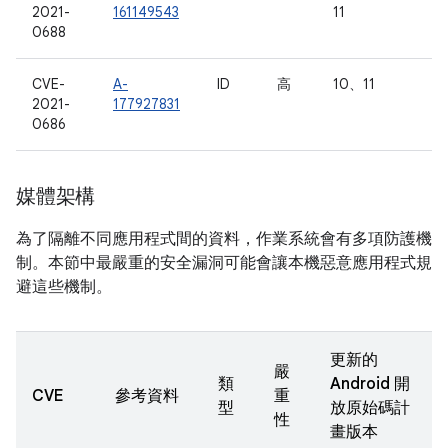
2021-
161149543
11
0688
CVE-
A-
ID
高
10、11
2021-
177927831
0686
媒體架構
為了隔離不同應用程式間的資料，作業系統會有多項防護機
制。本節中最嚴重的安全漏洞可能會讓本機惡意應用程式規
避這些機制。
更新的
嚴
類
Android 開
CVE
參考資料
重
型
放原始碼計
性
畫版本