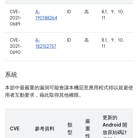
CVE-
A-
ID
高
8.1、9、10、
2021-
190188264
11
0689
CVE-
A-
ID
高
8.1、9、10、
2021-
182152757
11
0690
系統
本節中最嚴重的漏洞可能會讓本機惡意應用程式得以規避使
用者互動要求，藉此取得其他權限。
更新的
嚴
類
Android 開
CVE
參考資料
重
型
放原始碼計
性