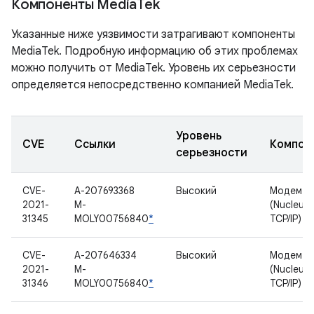
Компоненты Media
Tek
Указанные ниже уязвимости затрагивают компоненты
MediaTek. Подробную информацию об этих проблемах
можно получить от MediaTek. Уровень их серьезности
определяется непосредственно компанией MediaTek.
Уровень
CVE
Ссылки
Компон
серьезности
CVE-
A-207693368
Высокий
Модем
2021-
M-
(Nucleus
31345
MOLY00756840
*
TCP/IP)
CVE-
A-207646334
Высокий
Модем
2021-
M-
(Nucleus
31346
MOLY00756840
*
TCP/IP)