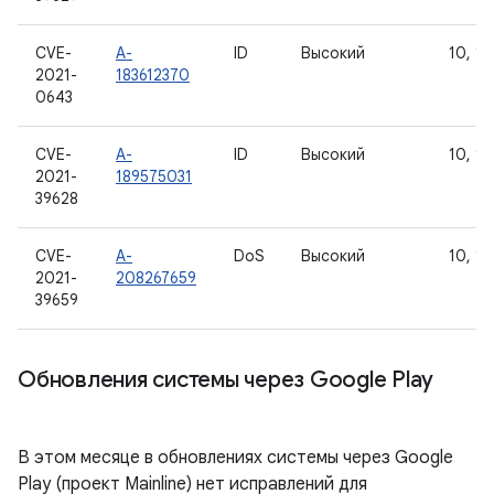
CVE-
A-
ID
Высокий
10, 11,
2021-
183612370
0643
CVE-
A-
ID
Высокий
10, 11
2021-
189575031
39628
CVE-
A-
DoS
Высокий
10, 11,
2021-
208267659
39659
Обновления системы через Google Play
В этом месяце в обновлениях системы через Google
Play (проект Mainline) нет исправлений для