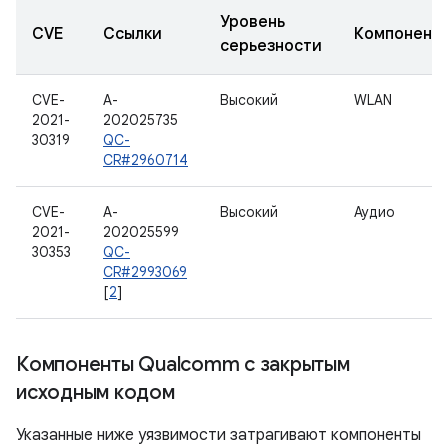
Уровень
CVE
Ссылки
Компонент
серьезности
CVE-
A-
Высокий
WLAN
2021-
202025735
30319
QC-
CR#2960714
CVE-
A-
Высокий
Аудио
2021-
202025599
30353
QC-
CR#2993069
[
2
]
Компоненты Qualcomm с закрытым
исходным кодом
Указанные ниже уязвимости затрагивают компоненты