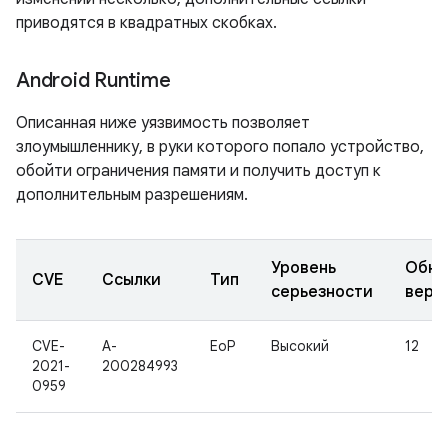
приводятся в квадратных скобках.
Android Runtime
Описанная ниже уязвимость позволяет
злоумышленнику, в руки которого попало устройство,
обойти ограничения памяти и получить доступ к
дополнительным разрешениям.
Уровень
Обно
CVE
Ссылки
Тип
серьезности
верс
CVE-
A-
EoP
Высокий
12
2021-
200284993
0959