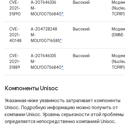
CVE-
A-207646336
Высокий
Модем
2021-
M-
(Nucleus
31890
MOLY00756840
*
TCP/IP)
CVE-
A-204728248
Высокий
Модем
2021-
M-
(EMM)
40148
MOLY00716585
*
CVE-
A-207646335
Высокий
Модем
2021-
M-
(Nucleus
31889
MOLY00756840
*
TCP/IP)
Компоненты Unisoc
Указанная ниже уязвимость затрагивает компоненты
Unisoc. Подробную информацию можно получить от
компании Unisoc. Уровень серьезности этой проблемы
определяется непосредственно компанией Unisoc.