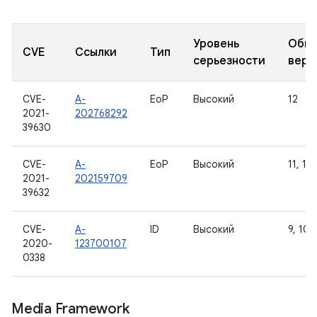
Уровень
Обно
CVE
Ссылки
Тип
серьезности
верс
CVE-
A-
EoP
Высокий
12
2021-
202768292
39630
CVE-
A-
EoP
Высокий
11, 12
2021-
202159709
39632
CVE-
A-
ID
Высокий
9, 10
2020-
123700107
0338
Media Framework