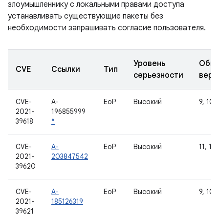
злоумышленнику с локальными правами доступа
устанавливать существующие пакеты без
необходимости запрашивать согласие пользователя.
Уровень
Обно
CVE
Ссылки
Тип
серьезности
верс
CVE-
A-
EoP
Высокий
9, 10, 
2021-
196855999
39618
*
CVE-
A-
EoP
Высокий
11, 12
2021-
203847542
39620
CVE-
A-
EoP
Высокий
9, 10, 
2021-
185126319
39621