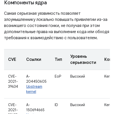
Компоненты ядра
Самая серьезная уязвимость позволяет
злоумышленнику локально повышать привилегии из-за
возникшего состояния гонки, не получая при этом
дополнительные права на выполнение кода или обходя
требования к взаимодействию с пользователем.
Уровень
CVE
Ссылки
Тип
Ком
серьезности
CVE-
A-
EoP
Высокий
Kerne
2021-
204450605
39634
Upstream
kernel
CVE-
A-
ID
Высокий
Kerne
2021-
150694665