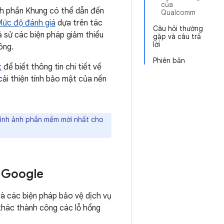
của
nh phần Khung có thể dẫn đến
Qualcomm
ức độ đánh giá
dựa trên tác
Câu hỏi thường
ả sử các biện pháp giảm thiểu
gặp và câu trả
lời
ông.
Phiên bản
t
để biết thông tin chi tiết về
cải thiện tính bảo mật của nền
hình ảnh phần mềm mới nhất cho
à Google
à các biện pháp bảo vệ dịch vụ
 thác thành công các lỗ hổng