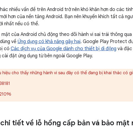
thác nhiều vấn đề trên Android trở nên khó khăn hơn do các tí
mới hơn của nền tảng Android. Bạn nên khuyến khích tất cả ngư
i nhất nếu có thể.
mật của Android chủ động theo dõi hành vi sai trái thông qua
 dùng về
Ứng dụng có khả năng gây hại
. Google Play Protect đ
bị có
Các dịch vụ của Google dành cho thiết bị di động
và đặc 
 cài đặt ứng dụng từ bên ngoài Google Play.
u hiệu cho thấy những hành vi sau đây có thể đang bị khai thác có gi
38181
21096
 chi tiết về lỗ hổng cấp bản vá bảo mật