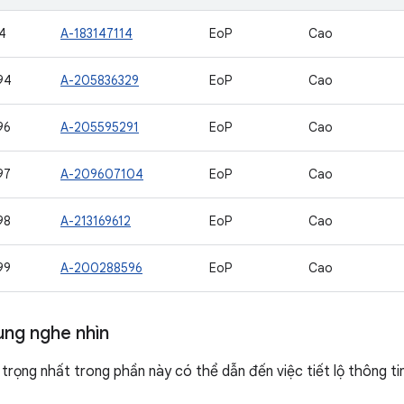
4
A-183147114
EoP
Cao
94
A-205836329
EoP
Cao
96
A-205595291
EoP
Cao
97
A-209607104
EoP
Cao
98
A-213169612
EoP
Cao
99
A-200288596
EoP
Cao
ung nghe nhìn
trọng nhất trong phần này có thể dẫn đến việc tiết lộ thông t