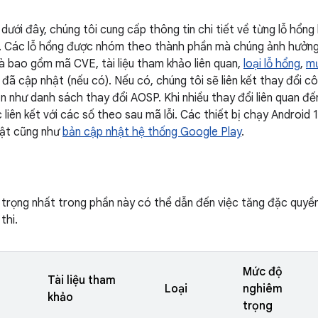
dưới đây, chúng tôi cung cấp thông tin chi tiết về từng lỗ hổ
 Các lỗ hổng được nhóm theo thành phần mà chúng ảnh hưởng
à bao gồm mã CVE, tài liệu tham khảo liên quan,
loại lỗ hổng
,
mứ
ã cập nhật (nếu có). Nếu có, chúng tôi sẽ liên kết thay đổi cô
ạn như danh sách thay đổi AOSP. Khi nhiều thay đổi liên quan đế
 liên kết với các số theo sau mã lỗi. Các thiết bị chạy Android
ật cũng như
bản cập nhật hệ thống Google Play
.
 trọng nhất trong phần này có thể dẫn đến việc tăng đặc quy
thi.
Mức độ
Tài liệu tham
Loại
nghiêm
khảo
trọng