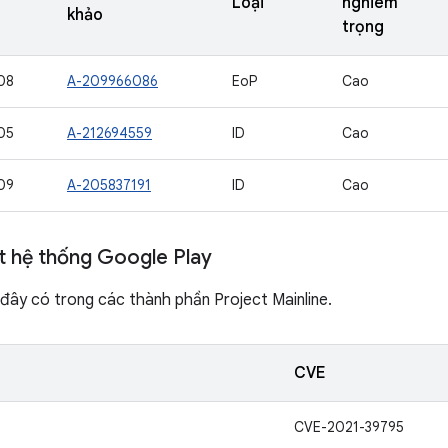
Loại
nghiêm
khảo
trọng
08
A-209966086
EoP
Cao
05
A-212694559
ID
Cao
09
A-205837191
ID
Cao
t hệ thống Google Play
đây có trong các thành phần Project Mainline.
CVE
CVE-2021-39795