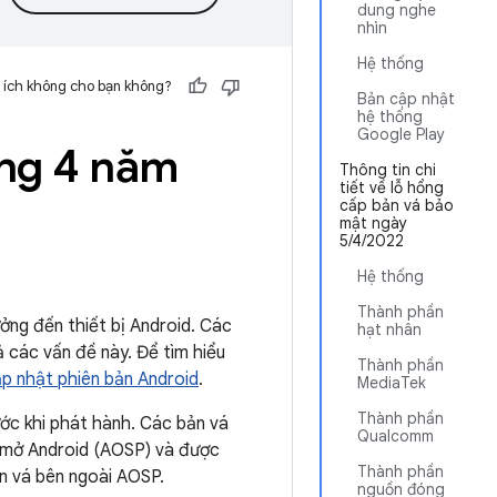
dung nghe
nhìn
Hệ thống
 ích không cho bạn không?
Bản cập nhật
hệ thống
Google Play
áng 4 năm
Thông tin chi
tiết về lỗ hổng
cấp bản vá bảo
mật ngày
5/4/2022
Hệ thống
Thành phần
ởng đến thiết bị Android. Các
hạt nhân
 các vấn đề này. Để tìm hiểu
Thành phần
ập nhật phiên bản Android
.
MediaTek
Thành phần
ớc khi phát hành. Các bản vá
Qualcomm
 mở Android (AOSP) và được
Thành phần
ản vá bên ngoài AOSP.
nguồn đóng