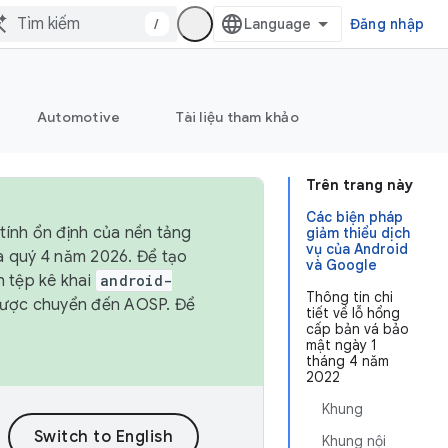
/
Đăng nhập
Automotive
Tài liệu tham khảo
Trên trang này
Các biện pháp
tính ổn định của nền tảng
giảm thiểu dịch
vụ của Android
và quý 4 năm 2026. Để tạo
và Google
h tệp kê khai
android-
Thông tin chi
được chuyển đến AOSP. Để
tiết về lỗ hổng
cấp bản vá bảo
mật ngày 1
tháng 4 năm
2022
Khung
Khung nội