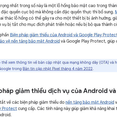
rọng nhất trong số này là một lỗ hổng bảo mật cao trong thà
 đặc quyền cục bộ mà không cần đặc quyền thực thi bổ sung.
M
ai thác lỗ hổng có thể gây ra cho một thiết bị bị ảnh hưởng, gi
h vụ bị tắt cho mục đích phát triển hoặc nếu bị bỏ qua thành c
 phần
Biện pháp giảm thiểu của Android và Google Play Protec
bảo vệ nền tảng bảo mật Android
và Google Play Protect, giúp 
ó thể xem thông tin về bản cập nhật qua mạng không dây (OTA) và 
 Google trong
Bản tin cập nhật Pixel tháng 4 năm 2022
.
pháp giảm thiểu dịch vụ của Android v
tắt về các biện pháp giảm thiểu do
nền tảng bảo mật Android
v
y Protect
cung cấp. Các tính năng này giúp giảm khả năng khai
droid.