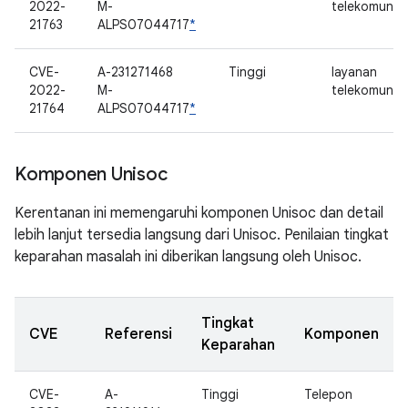
2022-
M-
telekomunika
21763
ALPS07044717
*
CVE-
A-231271468
Tinggi
layanan
2022-
M-
telekomunika
21764
ALPS07044717
*
Komponen Unisoc
Kerentanan ini memengaruhi komponen Unisoc dan detail
lebih lanjut tersedia langsung dari Unisoc. Penilaian tingkat
keparahan masalah ini diberikan langsung oleh Unisoc.
Tingkat
CVE
Referensi
Komponen
Keparahan
CVE-
A-
Tinggi
Telepon