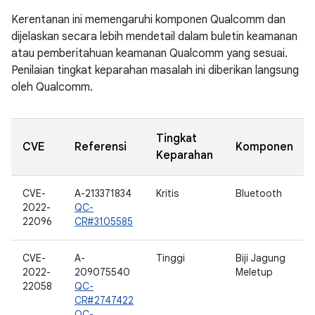
Kerentanan ini memengaruhi komponen Qualcomm dan
dijelaskan secara lebih mendetail dalam buletin keamanan
atau pemberitahuan keamanan Qualcomm yang sesuai.
Penilaian tingkat keparahan masalah ini diberikan langsung
oleh Qualcomm.
Tingkat
CVE
Referensi
Komponen
Keparahan
CVE-
A-213371834
Kritis
Bluetooth
2022-
QC-
22096
CR#3105585
CVE-
A-
Tinggi
Biji Jagung
2022-
209075540
Meletup
22058
QC-
CR#2747422
QC-