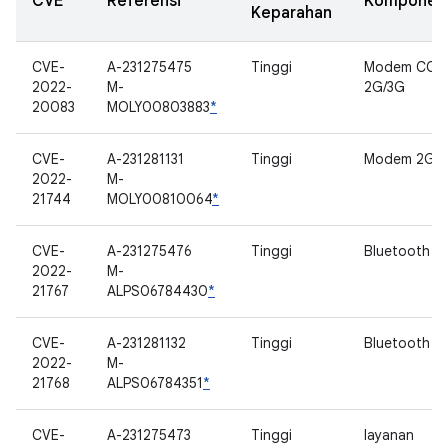
CVE
Referensi
Komponen
Keparahan
CVE-
A-231275475
Tinggi
Modem CC
2022-
M-
2G/3G
20083
MOLY00803883
*
CVE-
A-231281131
Tinggi
Modem 2G R
2022-
M-
21744
MOLY00810064
*
CVE-
A-231275476
Tinggi
Bluetooth
2022-
M-
21767
ALPS06784430
*
CVE-
A-231281132
Tinggi
Bluetooth
2022-
M-
21768
ALPS06784351
*
CVE-
A-231275473
Tinggi
layanan