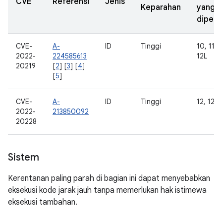
CVE
Referensi
Jenis
Keparahan
yang
diperb
CVE-
A-
ID
Tinggi
10, 11, 1
2022-
224585613
12L
20219
[
2
] [
3
] [
4
]
[
5
]
CVE-
A-
ID
Tinggi
12, 12L
2022-
213850092
20228
Sistem
Kerentanan paling parah di bagian ini dapat menyebabkan
eksekusi kode jarak jauh tanpa memerlukan hak istimewa
eksekusi tambahan.