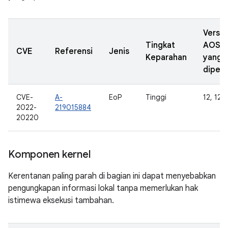
Versi
Tingkat
AOSP
CVE
Referensi
Jenis
Keparahan
yang
diperb
CVE-
A-
EoP
Tinggi
12, 12L
2022-
219015884
20220
Komponen kernel
Kerentanan paling parah di bagian ini dapat menyebabkan
pengungkapan informasi lokal tanpa memerlukan hak
istimewa eksekusi tambahan.