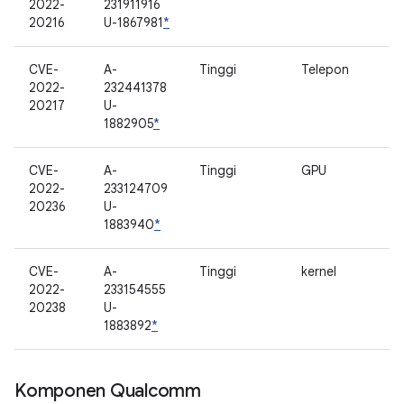
2022-
231911916
20216
U-1867981
*
CVE-
A-
Tinggi
Telepon
2022-
232441378
20217
U-
1882905
*
CVE-
A-
Tinggi
GPU
2022-
233124709
20236
U-
1883940
*
CVE-
A-
Tinggi
kernel
2022-
233154555
20238
U-
1883892
*
Komponen Qualcomm