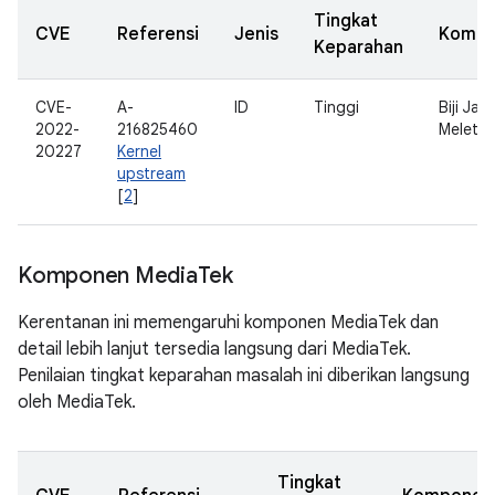
Tingkat
CVE
Referensi
Jenis
Komp
Keparahan
CVE-
A-
ID
Tinggi
Biji Ja
2022-
216825460
Meletu
20227
Kernel
upstream
[
2
]
Komponen Media
Tek
Kerentanan ini memengaruhi komponen MediaTek dan
detail lebih lanjut tersedia langsung dari MediaTek.
Penilaian tingkat keparahan masalah ini diberikan langsung
oleh MediaTek.
Tingkat