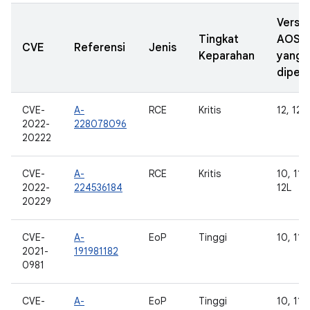
Versi
Tingkat
AOSP
CVE
Referensi
Jenis
Keparahan
yang
diperb
CVE-
A-
RCE
Kritis
12, 12L
2022-
228078096
20222
CVE-
A-
RCE
Kritis
10, 11, 
2022-
224536184
12L
20229
CVE-
A-
EoP
Tinggi
10, 11
2021-
191981182
0981
CVE-
A-
EoP
Tinggi
10, 11, 