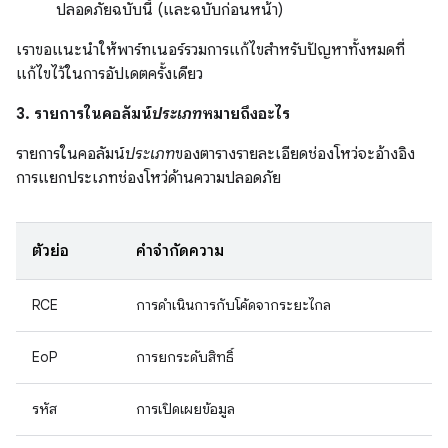
ปลอดภัยฉบับนี้ (และฉบับก่อนหน้า)
เราขอแนะนำให้พาร์ทเนอร์รวมการแก้ไขสำหรับปัญหาทั้งหมดที่
แก้ไขไว้ในการอัปเดตครั้งเดียว
3. รายการในคอลัมน์
ประเภท
หมายถึงอะไร
รายการในคอลัมน์
ประเภท
ของตารางรายละเอียดช่องโหว่จะอ้างอิง
การแยกประเภทช่องโหว่ด้านความปลอดภัย
ตัวย่อ
คำจำกัดความ
RCE
การดำเนินการกับโค้ดจากระยะไกล
EoP
การยกระดับสิทธิ์
รหัส
การเปิดเผยข้อมูล