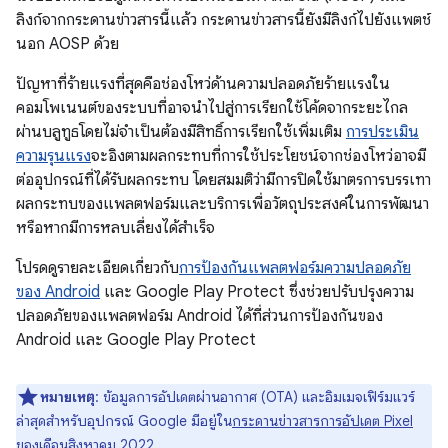
ลิงก์จากกระดานข่าวสารนี้แล้ว กระดานข่าวสารนี้ยังมีลิงก์ไปยังแพตช์
นอก AOSP ด้วย
ปัญหาที่ร้ายแรงที่สุดคือช่องโหว่ด้านความปลอดภัยร้ายแรงใน
คอมโพเนนต์ของระบบที่อาจนำไปสู่การเรียกใช้โค้ดจากระยะไกล
ผ่านบลูทูธโดยไม่จำเป็นต้องมีสิทธิ์การเรียกใช้เพิ่มเติม
การประเมิน
ความรุนแรง
จะอิงตามผลกระทบที่การใช้ประโยชน์จากช่องโหว่อาจมี
ต่ออุปกรณ์ที่ได้รับผลกระทบ โดยสมมติว่ามีการปิดใช้มาตรการบรรเทา
ผลกระทบของแพลตฟอร์มและบริการเพื่อวัตถุประสงค์ในการพัฒนา
หรือหากมีการหลบเลี่ยงได้สําเร็จ
โปรดดูรายละเอียดเกี่ยวกับ
การป้องกันแพลตฟอร์ม
ความปลอดภัย
ของ Android
และ Google Play Protect ซึ่งช่วยปรับปรุงความ
ปลอดภัยของแพลตฟอร์ม Android ได้ที่ส่วนการป้องกันของ
Android และ Google Play Protect
หมายเหตุ
: ข้อมูลการอัปเดตผ่านอากาศ (OTA) และอิมเมจเฟิร์มแวร์
ล่าสุดสำหรับอุปกรณ์ Google มีอยู่ใน
กระดานข่าวสารการอัปเดต Pixel
ของเดือนสิงหาคม 2022