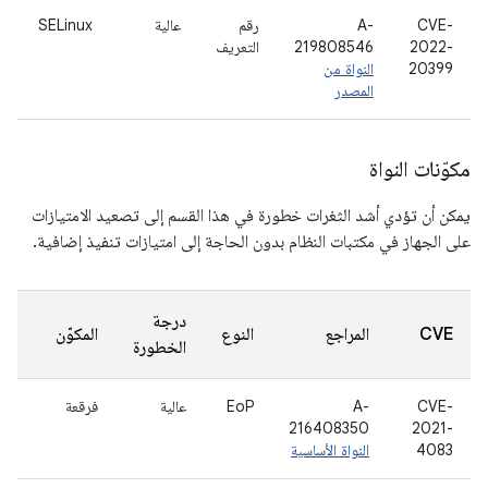
CVE-
A-
رقم
عالية
SELinux
2022-
219808546
التعريف
20399
النواة من
المصدر
مكوّنات النواة
يمكن أن تؤدي أشد الثغرات خطورة في هذا القسم إلى تصعيد الامتيازات
على الجهاز في مكتبات النظام بدون الحاجة إلى امتيازات تنفيذ إضافية.
درجة
CVE
المراجع
النوع
المكوّن
الخطورة
CVE-
A-
EoP
عالية
فرقعة
216408350
2021-
4083
النواة الأساسية