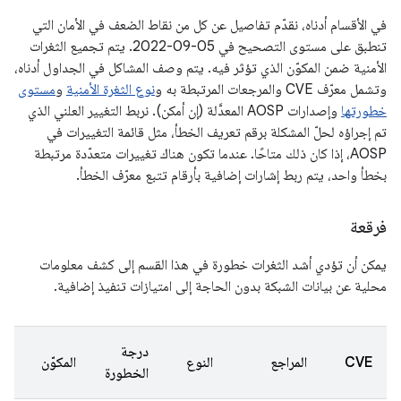
في الأقسام أدناه، نقدّم تفاصيل عن كل من نقاط الضعف في الأمان التي
تنطبق على مستوى التصحيح في 05‏-09‏-2022. يتم تجميع الثغرات
الأمنية ضمن المكوّن الذي تؤثر فيه. يتم وصف المشاكل في الجداول أدناه،
وتشمل معرّف CVE والمرجعات المرتبطة به و
نوع الثغرة الأمنية
و
مستوى
خطورتها
وإصدارات AOSP المعدَّلة (إن أمكن). نربط التغيير العلني الذي
تم إجراؤه لحلّ المشكلة برقم تعريف الخطأ، مثل قائمة التغييرات في
AOSP، إذا كان ذلك متاحًا. عندما تكون هناك تغييرات متعدّدة مرتبطة
بخطأ واحد، يتم ربط إشارات إضافية بأرقام تتبع معرّف الخطأ.
فرقعة
يمكن أن تؤدي أشد الثغرات خطورة في هذا القسم إلى كشف معلومات
محلية عن بيانات الشبكة بدون الحاجة إلى امتيازات تنفيذ إضافية.
درجة
CVE
المراجع
النوع
المكوّن
الخطورة