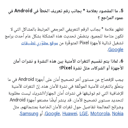
5. ما المقصود بعلامة * بجانب رقم تعريف الخطأ في Android في
عمود
المراجع
؟
تظهر علامة * بجانب الرقم التعريفي المرجعي المرتبط بالمشاكل التي لا
تكون متاحة للجميع. يتضمّن تحديث هذه المشكلة بشكل عام أحدث برامج
تشغيل ثنائية لأجهزة Pixel المتوفّرة من
موقع مطوّري تطبيقات
.
Google
6. لماذا يتم تقسيم الثغرات الأمنية بين هذه النشرة و نشرات أمان
الأجهزة أو الشركاء، مثل نشرة Pixel؟
يجب الإفصاح عن مستوى آخر تصحيح أمان على أجهزة Android في ما
يتعلّق بالثغرات الأمنية الموثَّقة في نشرة الأمان هذه. إنّ الثغرات الأمنية
الإضافية التي تم توثيقها في نشرات أمان الجهاز / الشريك ليست مطلوبة
لتحديد مستوى تصحيح الأمان. قد ينشر أيضًا مصنعو أجهزة Android
وشرائح المعالجة تفاصيل حول ثغرات الأمان الخاصة بمنتجاتهم، مثل
Nokia
،
Motorola
،
LGE
،
Huawei
،
Google
، أو
Samsung
.