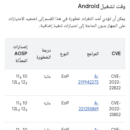
وقت تشغيل Android
يمكن أن تؤدي أشد الثغرات خطورة في هذا القسم إلى تصعيد الامتيازات
على الجهاز بدون الحاجة إلى امتيازات تنفيذ إضافية.
إصدارات
درجة
CVE
المراجع
النوع
AOSP
الخطورة
المعدَّلة
CVE-
A-
EoP
عالية
10 و11
2022-
219942275
و12 و12L
22822
CVE-
A-
EoP
عالية
10 و11
2022-
221255869
و12 و12L
23852
CVE-
A-
EoP
عالية
10 و11