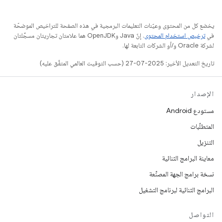
يخضع كل من المحتوى وعيّنات التعليمات البرمجية في هذه الصفحة للتراخيص الموضحّة
في
ترخيص استخدام المحتوى
. إنّ Java وOpenJDK هما علامتان تجاريتان مسجَّلتان
لشركة Oracle و/أو الشركات التابعة لها.
تاريخ التعديل الأخير: 2025-07-27 (حسب التوقيت العالمي المتفَّق عليه)
الإصدار
مستودع Android
المتطلّبات
التنزيل
معاينة البرامج الثنائية
نسخة برامج الجهة المصنِّعة
البرامج الثنائية لبرنامج التشغيل
التواصل