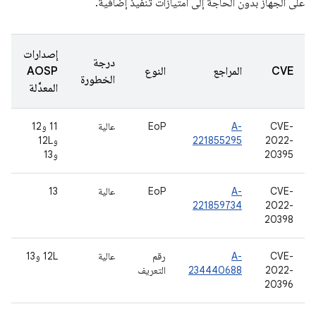
على الجهاز بدون الحاجة إلى امتيازات تنفيذ إضافية.
إصدارات
درجة
CVE
المراجع
النوع
AOSP
الخطورة
المعدَّلة
CVE-
A-
EoP
عالية
11 و12
2022-
221855295
و12L
20395
و13
CVE-
A-
EoP
عالية
13
221859734
2022-
20398
CVE-
A-
رقم
عالية
‫12L و13
2022-
234440688
التعريف
20396