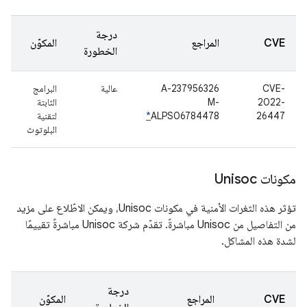
درجة
CVE
المراجع
المكوّن
الخطورة
CVE-
A-237956326
عالية
البرامج
2022-
M-
الثابتة
26447
ALPS06784478
*
لتقنية
البلوتوث
مكونات Unisoc
تؤثر هذه الثغرات الأمنية في مكونات Unisoc، ويمكن الاطّلاع على مزيد
من التفاصيل من Unisoc مباشرةً. تقدّم شركة Unisoc مباشرةً تقييمًا
لشدة هذه المشاكل.
درجة
CVE
المراجع
المكوّن