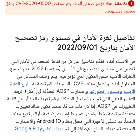
ملاحظة:
هناك مؤشرات على أنّه قد يتم استغلال CVE-2020-0500 بشكل
محدود ومستهدف.
تفاصيل ثغرة الأمان في مستوى رمز تصحيح
الأمان بتاريخ 01‏
/
09‏
/
2022
في الأقسام أدناه، نقدّم تفاصيل عن كل من نقاط الضعف في الأمان التي
تنطبق على مستوى التصحيح في 1 أيلول (سبتمبر) 2022. يتم تجميع
الثغرات الأمنية ضمن المكوّن الذي تؤثر فيه. يتم وصف المشاكل في
الجداول أدناه، وتشمل معرّف CVE والمرجعات المرتبطة به و
نوع الثغرة
الأمنية
و
مستوى خطورتها
وإصدارات AOSP المعدَّلة (إن أمكن). نربط
التغيير العلني الذي تم إجراؤه لحلّ المشكلة برقم تعريف الخطأ، مثل قائمة
التغييرات في AOSP، إذا كان ذلك متاحًا. عندما تكون هناك تغييرات
متعدّدة مرتبطة بخطأ واحد، يتم ربط إشارات إضافية بأرقام تتبع معرّف
الخطأ. قد تتلقّى الأجهزة التي تعمل بنظام Android 10 والإصدارات
الأحدث تحديثات الأمان بالإضافة إلى
تحديثات نظام Google Play
.