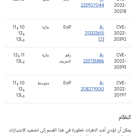
223907044
2022-
20218
CVE-
A-
EoP
عالية
10 و11
2022-
213323615
و12
20392
]
2
[
و12L
CVE-
A-
رقم
عالية
11 و12
2022-
233735886
التعريف
و12L
20393
CVE-
A-
EoP
متوسط
10 و11
2022-
208279300
و12
20197
و12L
النظام
يمكن أن تؤدي أشد الثغرات خطورة في هذا القسم إلى تصعيد الامتيازات