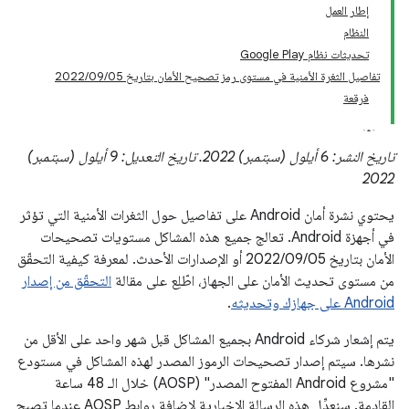
إطار العمل
النظام
تحديثات نظام Google Play
تفاصيل الثغرة الأمنية في مستوى رمز تصحيح الأمان بتاريخ 05‏/09‏/2022
فرقعة
تاريخ النشر: 6 أيلول (سبتمبر) 2022. تاريخ التعديل: 9 أيلول (سبتمبر)
2022
يحتوي نشرة أمان Android على تفاصيل حول الثغرات الأمنية التي تؤثر
في أجهزة Android. تعالج جميع هذه المشاكل مستويات تصحيحات
الأمان بتاريخ 05‏/09‏/2022 أو الإصدارات الأحدث. لمعرفة كيفية التحقّق
من مستوى تحديث الأمان على الجهاز، اطّلِع على مقالة
التحقّق من إصدار
Android على جهازك وتحديثه
.
يتم إشعار شركاء Android بجميع المشاكل قبل شهر واحد على الأقل من
نشرها. سيتم إصدار تصحيحات الرموز المصدر لهذه المشاكل في مستودع
"مشروع Android المفتوح المصدر" (AOSP) خلال الـ 48 ساعة
القادمة. سنعدِّل هذه الرسالة الإخبارية لإضافة روابط AOSP عندما تصبح