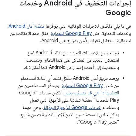
إجراءات التخفيف في Android وخدمات
Google
في ما يلي ملخّص للإجراءات الوقائية التي يوفّرها
منصّة أمان Android
وخدمات الحماية، مثل
Google Play للحماية
. تقلل هذه الإمكانات من
احتمالية استغلال ثغرات الأمان بنجاح على Android.
تم تحسين الإصدارات الأحدث من نظام Android لمنع
استغلال العديد من المشاكل على هذا النظام. وننصحك
بالتحديث إلى أحدث إصدار من Android كلما أمكن ذلك.
يرصد فريق أمان Android بشكل نشط أي إساءة استخدام
من خلال
Google Play للحماية
، ويحذّر المستخدمين من
التطبيقات التي قد تتسبّب بضرر
. تكون خدمات "Google
Play للحماية" مفعّلة تلقائيًا على الأجهزة التي تعمل
باستخدام
خدمات Google للأجهزة الجوّالة
، وهي مهمة
بشكل خاص للمستخدمين الذين ثبّتوا التطبيقات من خارج
"متجر Google Play".