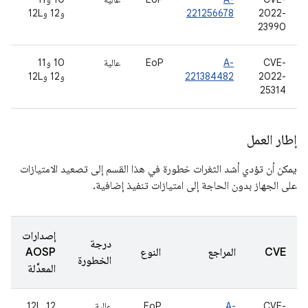
2022-
221256678
و12 و12L
23990
CVE-
A-
EoP
عالية
10 و11
2022-
221384482
و12 و12L
25314
إطار العمل
يمكن أن تؤدي أشد الثغرات خطورة في هذا القسم إلى تصعيد الامتيازات
على الجهاز بدون الحاجة إلى امتيازات تنفيذ إضافية.
إصدارات
درجة
CVE
المراجع
النوع
AOSP
الخطورة
المعدَّلة
CVE-
A-
EoP
عالية
‫12، 12L