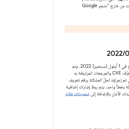
، وهي مهمة بشكل خاص للمستخدمين الذين ثبّتوا التطبيقات من خارج "متجر Google
‏
/
2022
في الأقسام أدناه، نقدّم تفاصيل عن كل من نقاط الضعف في الأمان التي تنطبق على مستوى التصحيح في 1 أيلول (سبتمبر) 2022. يتم
تجميع الثغرات الأمنية ضمن المكوّن الذي تؤثر فيه. يتم وصف المشاكل في الجداول أدناه، وتشمل معرّف CVE والمرجعات المرتبطة به
علني الذي تم إجراؤه لحلّ المشكلة برقم تعريف
ت متعدّدة مرتبطة بخطأ واحد، يتم ربط إشارات إضافية
تحديثات نظام