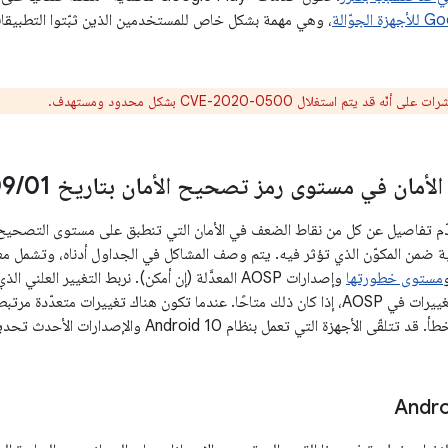
أنّه قد يتم استغلال CVE-2020-0500 بشكل محدود ومستهدف.
لأمان في مستوى رمز تصحيح الأمان بتاريخ 01‏
/
09
مستوى خطورتها
وإصدارات AOSP المعدَّلة (إن أمكن). نربط التغيير ال
الخطأ، مثل قائمة التغييرات في AOSP، إذا كان ذلك متاحًا. عندما تكون هناك تغييرا
هزة التي تعمل بنظام Android 10 والإصدارات الأحدث تحديثات الأمان بالإضافة إلى