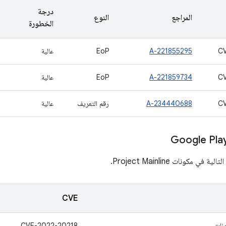
درجة
المراجع
النوع
الخطورة
C
A-221855295
EoP
عالية
C
A-221859734
EoP
عالية
C
A-234440688
رقم التعريف
عالية
ي مكونات Project Mainline.
CVE
ونات
CVE-2022-20218