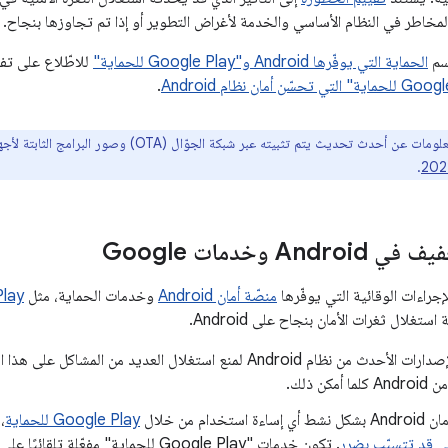
لمخاطر في النظام الأساسي والخدمة لأغراض التطوير أو إذا تم تجاوزها بنجاح.
سم
الحماية التي يوفّرها Android و"Google Play للحماية"
للاطّلاع على ت
.
ت عن أحدث تحديث يتم تثبيته عبر شبكة الجوّال (OTA) وصور البرامج الثابتة لأجهزة Google في
.
An وخدمات Google
جراءات الوقائية التي يوفّرها
منصّة أمان Android
وخدمات الحماية، مثل
e Play
ستغلال ثغرات الأمان بنجاح على Android.
تم تحسين الإصدارات الأحدث من نظام Android لمنع استغلال العديد من
كن ذلك.
تخدام من خلال
Google Play للحماية
،
تي قد تتسبّب بضرر
. تكون خدمات "Google Play للحماية" مفعّلة تلقائيًا على الأجهزة التي تعمل باستخدام