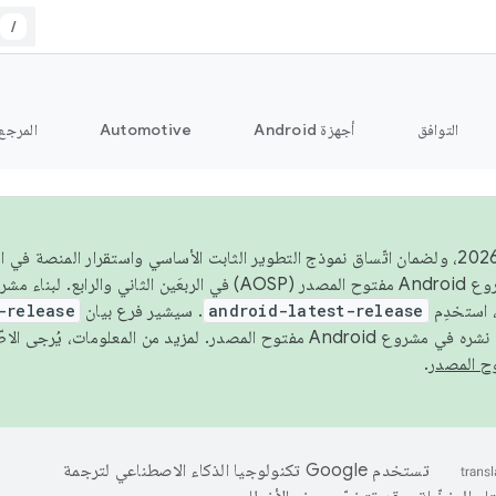
/
التوافق
أجهزة Android
Automotive
المرجع
اعتبارًا من عام 2026، ولضمان اتّساق نموذج التطوير الثابت الأساسي واستقرار المنصة
 استخدِم
android-latest-release
. سيشير فرع بيان
-release
ح المصدر. لمزيد من المعلومات، يُرجى الاطّلاع على
.
تستخدم Google تكنولوجيا الذكاء الاصطناعي لترجمة