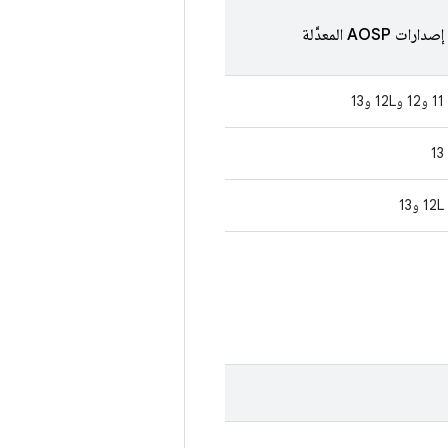
إصدارات AOSP المعدَّلة
11 و12 و12L و13
13
‫12L و13