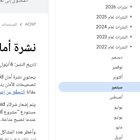
المحتوى إلى لغ
نشرات 2026
النشرات لعام 2025
AOSP
المستندات
النشرات لعام 2024
النشرات لعام 2023
نشرة أمان Android، أيلول (سبت
النشرات لعام 2022
ديسمبر
تاريخ النشر: 6 أيلول (سبتمبر) 2022. تاريخ التعديل: 9 أيلول (سبتمبر) 2022
نوفمبر
أكتوبر
سبتمبر
مقالة
التحقّق من إصدار Android على جهاز
أغسطس
يوليو
يونيو
عندما تصبح متاحة.
مايو
أبريل
امتيازات تنفيذ إضاف