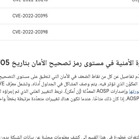
CVE-2022-20395
CVE-2022-20398
 الأمنية في مستوى رمز تصحيح الأمان بتاريخ 05‏
/
ّن الذي تؤثر فيه. يتم وصف المشاكل في الجداول أدناه، وتشمل معرّف CVE والمرجعات المرتبطة به و
رتها
وإصدارات AOSP المعدَّلة (إن أمكن). نربط التغيير العلني الذي تم 
قائمة التغييرات في AOSP، إذا كان ذلك متاحًا. عندما تكون هناك تغييرات متعدّدة مرتبطة 
ثغرات خطورة في هذا القسم إلى كشف معلومات محلية عن بيانات الشبكة بدون ال