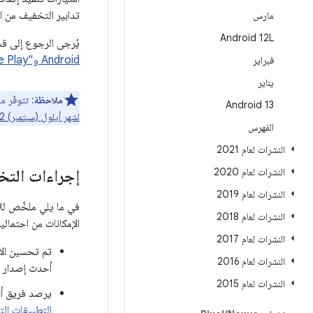
تدابير التخفيف من ا
مارس
Android 12L
يُرجى الرجوع إلى ق
Android و"Google Play للحماية" التي تحسّن أمان نظام Android
فبراير
يناير
ملاحظة
: تتوفّر معلوما
Android 13
لشهر أيلول (سبتمبر) 2022
الفهرس
النشرات لعام 2021
النشرات لعام 2020
إجراءات التخفيف في droid
النشرات لعام 2019
في ما يلي ملخّص للإ
النشرات لعام 2018
الإمكانات من احتمالية ا
النشرات لعام 2017
النشرات لعام 2016
أحدث إصدار من Android كلما أم
النشرات لعام 2015
يرصد فريق أمان Android بشكل نشط أي إساءة اس
التطبيقات ال