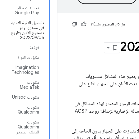
تحديثات نظام
Google Play
تفاصيل الثغرة الأمنية
هل كان المحتوى مفيدًا؟
في مستوى رمز
تصحيح الأمان بتاريخ
05‏/09‏/2022
فرقعة
مكوّنات النواة
Imagination
Technologies
And على تفاصيل حول الثغرات الأمنية التي تؤثر في أجهزة Android. تعالج جميع هذه المشاكل مستويات
مكونات
من مستوى تحديث الأمان على الجهاز، اطّلِع على
MediaTek
مكونات Unisoc
ار تصحيحات الرموز المصدر لهذه المشاكل في
مكونات
مستودع "مشروع Android المفتوح المصدر" (AOSP) خلال الـ 48 ساعة القادمة. سنعدِّل هذه الرسالة الإخبارية لإضافة روابط AOSP
Qualcomm
مكوّنات
Qualcomm
لذي يمكن أن يؤدي إلى تصعيد الامتيازات على الجهاز بدون الحاجة إلى
المغلقة المصدر
لجهاز المتأثّر، بافتراض أنّه تم إيقاف