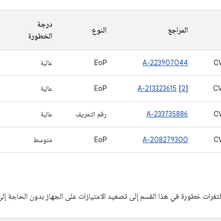
درجة
المراجع
النوع
الخطورة
C
A-223907044
EoP
عالية
C
]
2
[
A-213323615
EoP
عالية
C
A-233735886
رقم التعريف
عالية
C
A-208279300
EoP
متوسط
ثغرات خطورة في هذا القسم إلى تصعيد الامتيازات على الجهاز بدون الحاجة إلى 