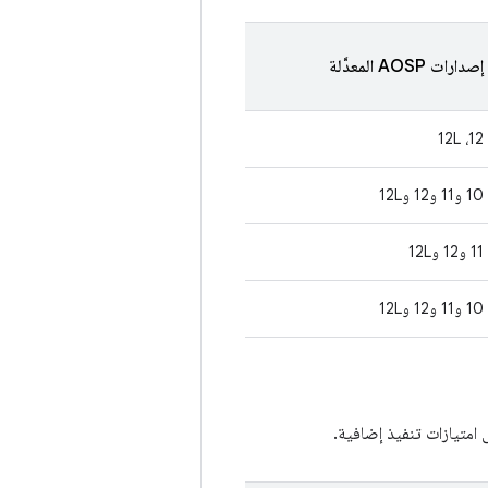
إصدارات AOSP المعدَّلة
‫12، 12L
10 و11 و12 و12L
11 و12 و12L
10 و11 و12 و12L
امتيازات تنفيذ إضافية.