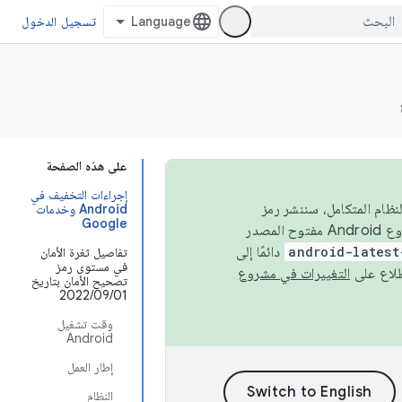
تسجيل الدخول
على هذه الصفحة
إجراءات التخفيف في
 في النظام المتكامل، سننشر رمز
Android وخدمات
Google
المصدر في مشروع Android مفتوح المصدر (AOSP) في الربعَين الثاني والرابع. لبناء مشروع Android مفتوح المصدر
android-latest
دائمًا إلى
تفاصيل ثغرة الأمان
في مستوى رمز
التغييرات في مشروع
تصحيح الأمان بتاريخ
01‏/09‏/2022
وقت تشغيل
Android
إطار العمل
النظام