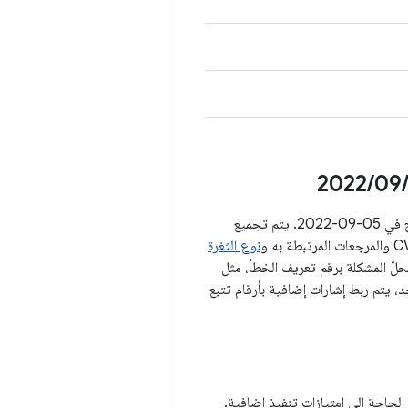
09‏
/
2022
في الأقسام أدناه، نقدّم تفاصيل عن كل من نقاط الضعف في الأمان التي تنطبق على مستوى التصحيح في 05‏-09‏-2022. يتم تجميع
نوع الثغرة
إجراؤه لحلّ المشكلة برقم تعريف الخطأ، مثل
بخطأ واحد، يتم ربط إشارات إضافية بأرقام تتبع
حاجة إلى امتيازات تنفيذ إضافية.