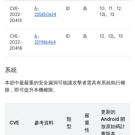
CVE-
A-
ID
高
10、11、12、
2022-
235850634
12L、13
20413
CVE-
A-
ID
高
12、12L、13
2022-
231986464
20418
系統
本節中最嚴重的安全漏洞可能讓攻擊者需具有系統執行權
限，即可提升本機權限。
更新的
嚴
類
Android 開
CVE
參考資料
重
型
放原始碼計
性
畫版本