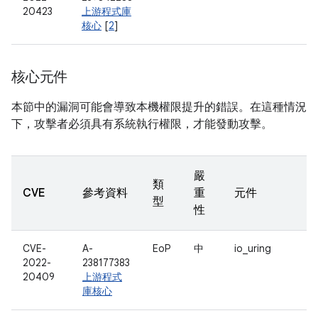
20423
上游程式庫
核心
[
2
]
核心元件
本節中的漏洞可能會導致本機權限提升的錯誤。在這種情況
下，攻擊者必須具有系統執行權限，才能發動攻擊。
嚴
類
CVE
參考資料
重
元件
型
性
CVE-
A-
EoP
中
io_uring
2022-
238177383
20409
上游程式
庫核心