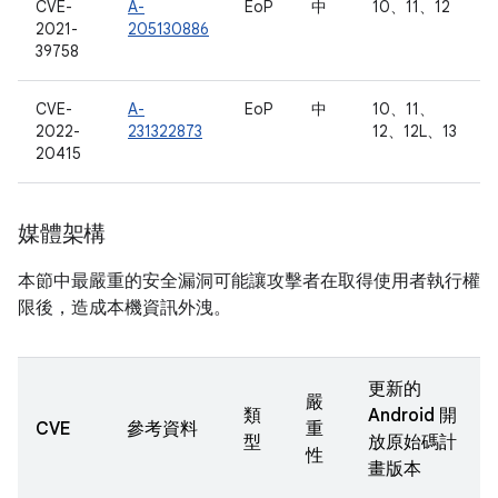
CVE-
A-
EoP
中
10、11、12
2021-
205130886
39758
CVE-
A-
EoP
中
10、11、
2022-
231322873
12、12L、13
20415
媒體架構
本節中最嚴重的安全漏洞可能讓攻擊者在取得使用者執行權
限後，造成本機資訊外洩。
更新的
嚴
類
Android 開
CVE
參考資料
重
型
放原始碼計
性
畫版本