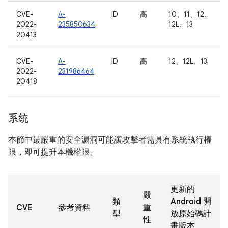
CVE-
A-
ID
高
10、11、12、
2022-
235850634
12L、13
20413
CVE-
A-
ID
高
12、12L、13
2022-
231986464
20418
系統
本節中最嚴重的安全漏洞可能讓攻擊者需具有系統執行權
限，即可提升本機權限。
更新的
嚴
類
Android 開
CVE
參考資料
重
型
放原始碼計
性
畫版本