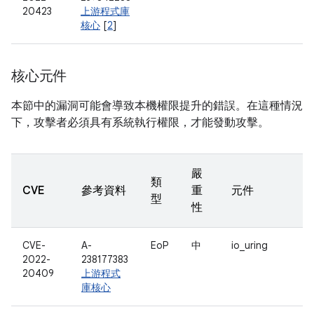
20423
上游程式庫
核心
[
2
]
核心元件
本節中的漏洞可能會導致本機權限提升的錯誤。在這種情況
下，攻擊者必須具有系統執行權限，才能發動攻擊。
嚴
類
CVE
參考資料
重
元件
型
性
CVE-
A-
EoP
中
io_uring
2022-
238177383
20409
上游程式
庫核心