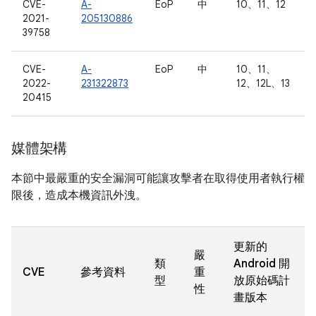
CVE-
A-
EoP
中
10、11、12
2021-
205130886
39758
CVE-
A-
EoP
中
10、11、
2022-
231322873
12、12L、13
20415
媒體架構
本節中最嚴重的安全漏洞可能讓攻擊者在取得使用者執行權
限後，造成本機資訊外洩。
更新的
嚴
類
Android 開
CVE
參考資料
重
型
放原始碼計
性
畫版本