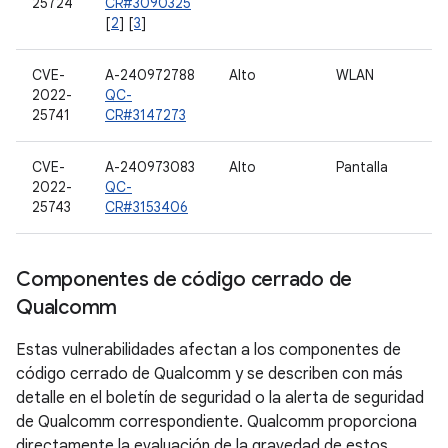
25724
CR#3090325
[
2
] [
3
]
CVE-
A-240972788
Alto
WLAN
2022-
QC-
25741
CR#3147273
CVE-
A-240973083
Alto
Pantalla
2022-
QC-
25743
CR#3153406
Componentes de código cerrado de
Qualcomm
Estas vulnerabilidades afectan a los componentes de
código cerrado de Qualcomm y se describen con más
detalle en el boletín de seguridad o la alerta de seguridad
de Qualcomm correspondiente. Qualcomm proporciona
directamente la evaluación de la gravedad de estos