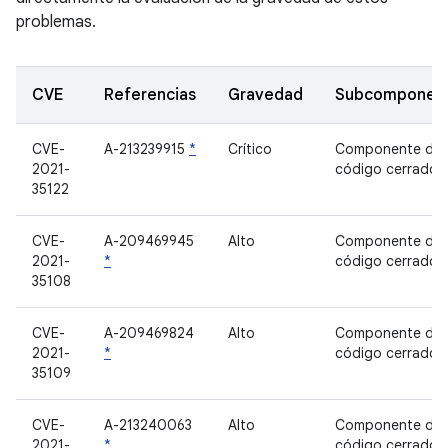
problemas.
CVE
Referencias
Gravedad
Subcomponen
CVE-
A-213239915
*
Crítico
Componente de
2021-
código cerrado
35122
CVE-
A-209469945
Alto
Componente de
2021-
*
código cerrado
35108
CVE-
A-209469824
Alto
Componente de
2021-
*
código cerrado
35109
CVE-
A-213240063
Alto
Componente de
2021-
*
código cerrado