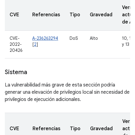
Versi
CVE
Referencias
Tipo
Gravedad
actua
de A
CVE-
A-236263294
DoS
Alto
10, 11,
2022-
[
2
]
y 13
20426
Sistema
La vulnerabilidad más grave de esta sección podría
generar una elevación de privilegios local sin necesidad de
privilegios de ejecución adicionales.
Versi
CVE
Referencias
Tipo
Gravedad
actua