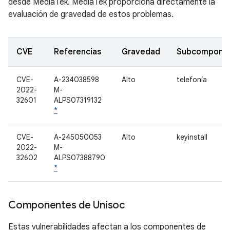
desde MediaTek. MediaTek proporciona directamente la
evaluación de gravedad de estos problemas.
CVE
Referencias
Gravedad
Subcompone
CVE-
A-234038598
Alto
telefonía
2022-
M-
32601
ALPS07319132
*
CVE-
A-245050053
Alto
keyinstall
2022-
M-
32602
ALPS07388790
*
Componentes de Unisoc
Estas vulnerabilidades afectan a los componentes de