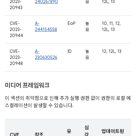
2023-
240267890
음
12L, 13
20943
CVE-
A-
EoP
높
10, 11, 12,
2023-
244154558
음
12L, 13
20944
CVE-
A-
ID
높
12, 12L, 13
2023-
230630526
음
20948
미디어 프레임워크
이 섹션의 취약점으로 인해 추가 실행 권한 없이 권한의 로컬 에
스컬레이션이 발생할 수 있습니다.
심
유
업데이트된
CVE
참조
각