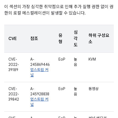
이 섹션의 가장 심각한 취약점으로 인해 추가 실행 권한 없이 권
한의 로컬 에스컬레이션이 발생할 수 있습니다.
심
유
하위 구성요
CVE
참조
각
형
소
도
CVE-
A-
EoP
높
KVM
2022-
245869446
음
39189
업스트림 커
널
CVE-
A-
EoP
높
동영상
2022-
245928838
음
39842
업스트림 커
널