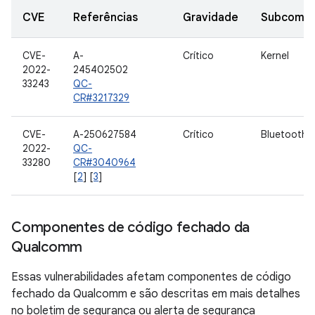
CVE
Referências
Gravidade
Subcomp
CVE-
A-
Crítico
Kernel
2022-
245402502
33243
QC-
CR#3217329
CVE-
A-250627584
Crítico
Bluetooth
2022-
QC-
33280
CR#3040964
[
2
] [
3
]
Componentes de código fechado da
Qualcomm
Essas vulnerabilidades afetam componentes de código
fechado da Qualcomm e são descritas em mais detalhes
no boletim de segurança ou alerta de segurança