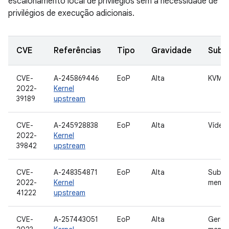
escalonamento local de privilégios sem a necessidade de
privilégios de execução adicionais.
CVE
Referências
Tipo
Gravidade
Subc
CVE-
A-245869446
EoP
Alta
KVM
2022-
Kernel
39189
upstream
CVE-
A-245928838
EoP
Alta
Vídeo
2022-
Kernel
39842
upstream
CVE-
A-248354871
EoP
Alta
Subsi
2022-
Kernel
memór
41222
upstream
CVE-
A-257443051
EoP
Alta
Geren