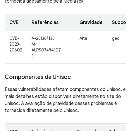
fornecida diretamente pela MediaTek.
CVE
Referências
Gravidade
Subcom
CVE-
A-261367136
Alta
ged
2023-
M-
20602
ALPS07494107
*
Componentes da Unisoc
Essas vulnerabilidades afetam componentes do Unisoc, e
mais detalhes estão disponíveis diretamente no site do
Unisoc. A avaliação de gravidade desses problemas é
fornecida diretamente pelo Unisoc.