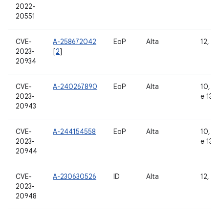
2022-
20551
CVE-
A-258672042
EoP
Alta
12, 12
2023-
[
2
]
20934
CVE-
A-240267890
EoP
Alta
10, 11
2023-
e 13
20943
CVE-
A-244154558
EoP
Alta
10, 11
2023-
e 13
20944
CVE-
A-230630526
ID
Alta
12, 12
2023-
20948