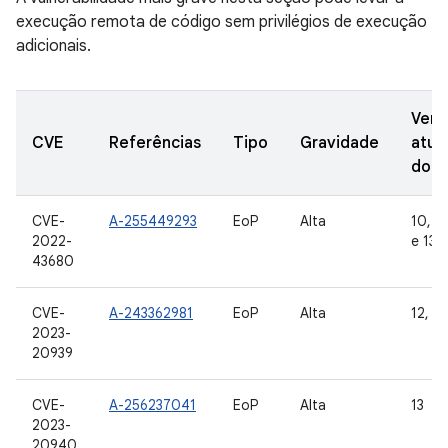
execução remota de código sem privilégios de execução
adicionais.
Vers
CVE
Referências
Tipo
Gravidade
atua
do 
CVE-
A-255449293
EoP
Alta
10, 11
2022-
e 13
43680
CVE-
A-243362981
EoP
Alta
12, 12
2023-
20939
CVE-
A-256237041
EoP
Alta
13
2023-
20940