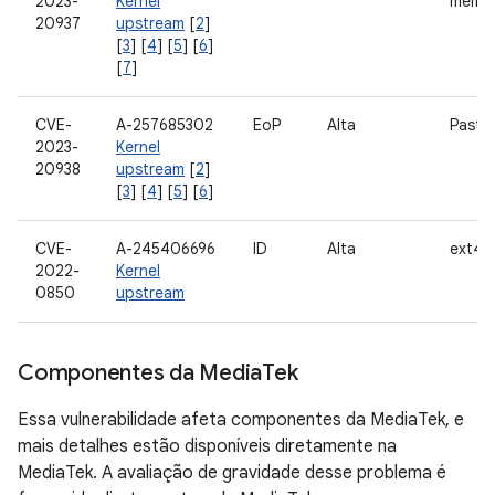
2023-
Kernel
memór
20937
upstream
[
2
]
[
3
] [
4
] [
5
] [
6
]
[
7
]
CVE-
A-257685302
EoP
Alta
Pasta
2023-
Kernel
20938
upstream
[
2
]
[
3
] [
4
] [
5
] [
6
]
CVE-
A-245406696
ID
Alta
ext4
2022-
Kernel
0850
upstream
Componentes da Media
Tek
Essa vulnerabilidade afeta componentes da MediaTek, e
mais detalhes estão disponíveis diretamente na
MediaTek. A avaliação de gravidade desse problema é