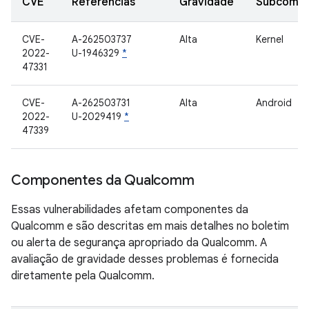
CVE
Referências
Gravidade
Subcomp
CVE-
A-262503737
Alta
Kernel
2022-
U-1946329
*
47331
CVE-
A-262503731
Alta
Android
2022-
U-2029419
*
47339
Componentes da Qualcomm
Essas vulnerabilidades afetam componentes da
Qualcomm e são descritas em mais detalhes no boletim
ou alerta de segurança apropriado da Qualcomm. A
avaliação de gravidade desses problemas é fornecida
diretamente pela Qualcomm.