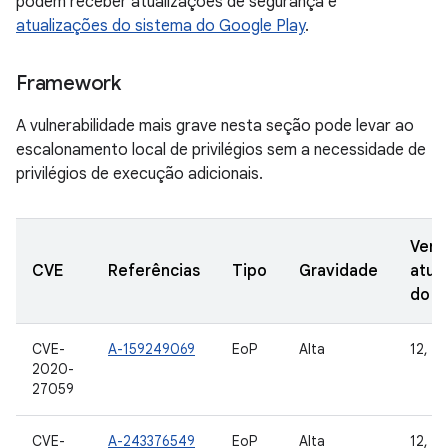
podem receber atualizações de segurança e
atualizações do sistema do Google Play
.
Framework
A vulnerabilidade mais grave nesta seção pode levar ao
escalonamento local de privilégios sem a necessidade de
privilégios de execução adicionais.
Vers
CVE
Referências
Tipo
Gravidade
atua
do 
CVE-
A-159249069
EoP
Alta
12, 12
2020-
27059
CVE-
A-243376549
EoP
Alta
12, 12