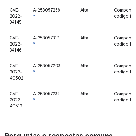
CVE-
A-258057258
Alta
Componen
2022-
*
código fe
34145
CVE-
A-258057317
Alta
Componen
2022-
*
código fe
34146
CVE-
A-258057203
Alta
Componen
2022-
*
código fe
40502
CVE-
A-258057239
Alta
Componen
2022-
*
código fe
40512