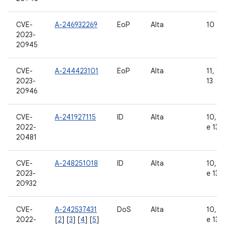
CVE-
A-246932269
EoP
Alta
10
2023-
20945
CVE-
A-244423101
EoP
Alta
11, 12
2023-
13
20946
CVE-
A-241927115
ID
Alta
10, 11
2022-
e 13
20481
CVE-
A-248251018
ID
Alta
10, 11
2023-
e 13
20932
CVE-
A-242537431
DoS
Alta
10, 11
2022-
[
2
] [
3
] [
4
] [
5
]
e 13