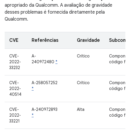
apropriado da Qualcomm. A avaliação de gravidade
desses problemas é fornecida diretamente pela
Qualcomm.
CVE
Referências
Gravidade
Subcomp
CVE-
A-
Crítico
Componen
2022-
240972480
*
código fe
33232
CVE-
A-258057252
Crítico
Componen
2022-
*
código fe
40514
CVE-
A-240972893
Alta
Componen
2022-
*
código fe
33221