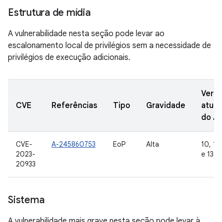
Estrutura de mídia
A vulnerabilidade nesta seção pode levar ao
escalonamento local de privilégios sem a necessidade de
privilégios de execução adicionais.
Vers
CVE
Referências
Tipo
Gravidade
atual
do A
CVE-
A-245860753
EoP
Alta
10, 11,
2023-
e 13
20933
Sistema
A vulnerabilidade mais grave nesta seção pode levar à