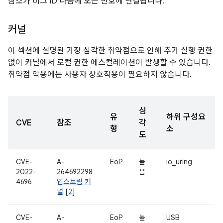
참조가 버그 ID 다음에 오는 번호에 연결됩니다.
커널
이 섹션에 설명된 가장 심각한 취약점으로 인해 추가 실행 권한
없이 커널에서 로컬 권한 에스컬레이션이 발생할 수 있습니다.
취약점 악용에는 사용자 상호작용이 필요하지 않습니다.
심
유
하위 구성요
CVE
참조
각
형
소
도
CVE-
A-
EoP
높
io_uring
2022-
264692298
음
4696
업스트림 커
널
[
2
]
CVE-
A-
EoP
높
USB