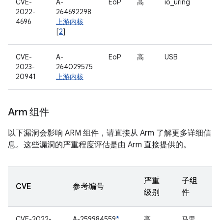
CVE-
A-
EoP
高
io_uring
2022-
264692298
4696
上游内核
[
2
]
CVE-
A-
EoP
高
USB
2023-
264029575
20941
上游内核
Arm 组件
以下漏洞会影响 ARM 组件，请直接从 Arm 了解更多详细信
息。这些漏洞的严重程度评估是由 Arm 直接提供的。
严重
子组
CVE
参考编号
级别
件
CVE-2022-
A-259984559
*
高
马里