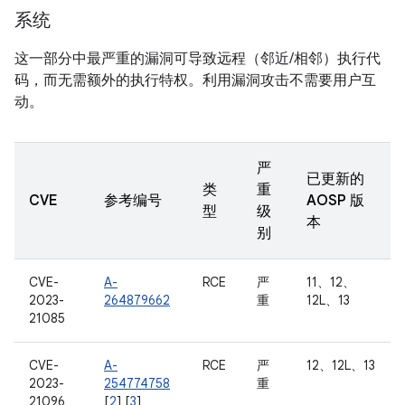
系统
这一部分中最严重的漏洞可导致远程（邻近/相邻）执行代
码，而无需额外的执行特权。利用漏洞攻击不需要用户互
动。
严
已更新的
类
重
CVE
参考编号
AOSP 版
型
级
本
别
CVE-
A-
RCE
严
11、12、
2023-
264879662
重
12L、13
21085
CVE-
A-
RCE
严
12、12L、13
2023-
254774758
重
21096
[
2
] [
3
]