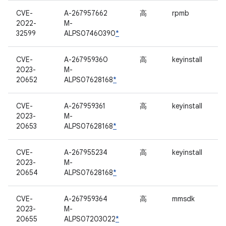
CVE-
A-267957662
高
rpmb
2022-
M-
32599
ALPS07460390
*
CVE-
A-267959360
高
keyinstall
2023-
M-
20652
ALPS07628168
*
CVE-
A-267959361
高
keyinstall
2023-
M-
20653
ALPS07628168
*
CVE-
A-267955234
高
keyinstall
2023-
M-
20654
ALPS07628168
*
CVE-
A-267959364
高
mmsdk
2023-
M-
20655
ALPS07203022
*