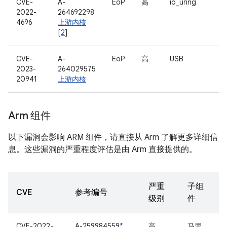
CVE-
A-
EoP
高
io_uring
2022-
264692298
4696
上游内核
[
2
]
CVE-
A-
EoP
高
USB
2023-
264029575
20941
上游内核
Arm 组件
以下漏洞会影响 ARM 组件，请直接从 Arm 了解更多详细信
息。这些漏洞的严重程度评估是由 Arm 直接提供的。
严重
子组
CVE
参考编号
级别
件
CVE-2022-
A-259984559
*
高
马里