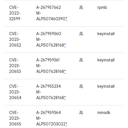
CVE-
A-267957662
高
rpmb
2022-
M-
32599
ALPS07460390
*
CVE-
A-267959360
高
keyinstall
2023-
M-
20652
ALPS07628168
*
CVE-
A-267959361
高
keyinstall
2023-
M-
20653
ALPS07628168
*
CVE-
A-267955234
高
keyinstall
2023-
M-
20654
ALPS07628168
*
CVE-
A-267959364
高
mmsdk
2023-
M-
20655
ALPS07203022
*