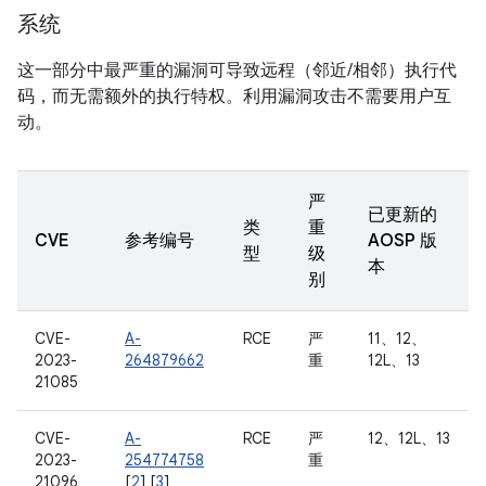
系统
这一部分中最严重的漏洞可导致远程（邻近/相邻）执行代
码，而无需额外的执行特权。利用漏洞攻击不需要用户互
动。
严
已更新的
类
重
CVE
参考编号
AOSP 版
型
级
本
别
CVE-
A-
RCE
严
11、12、
2023-
264879662
重
12L、13
21085
CVE-
A-
RCE
严
12、12L、13
2023-
254774758
重
21096
[
2
] [
3
]